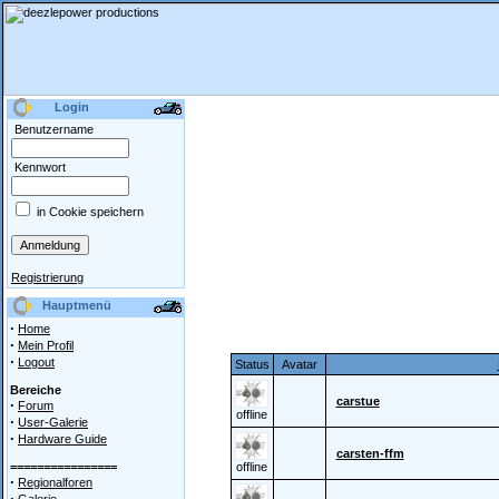
Login
Benutzername
Kennwort
in Cookie speichern
Registrierung
Hauptmenü
·
Home
·
Mein Profil
·
Logout
Status
Avatar
Bereiche
carstue
·
Forum
offline
·
User-Galerie
·
Hardware Guide
carsten-ffm
================
offline
·
Regionalforen
·