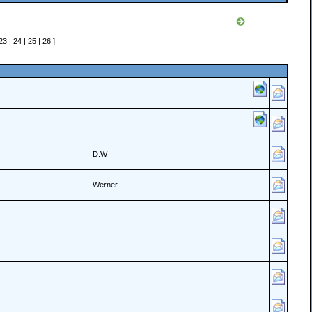
23
|
24
|
25
|
26
]
D.W
Werner