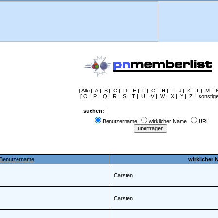
[
Alle
|
A
|
B
|
C
|
D
|
E
|
F
|
G
|
H
|
I
|
J
|
K
|
L
|
M
|
[
O
|
P
|
Q
|
R
|
S
|
T
|
U
|
V
|
W
|
X
|
Y
|
Z
|
sonstig
suchen:
Benutzername
wirklicher Name
URL
Benutzername
wirklicher
Carsten
Carsten