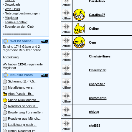
Galerie
Carstelino
·
Downloads
offline
·
Web-Links
·
Nutzungsbestimmungen
Catalina97
·
Mitglieder
offline
·
Team & Kontakt
·
Spende an den Club
Celine
offline
================
Wer ist online?
Cem
offline
Es sind 1748 Gäste und 2
registrierte Benutzer online
CharlsieHines
Anmeldung
offline
Wir haben
11241
registrierte
Mitglieder.
Charmy198
offline
Neueste Posts
Sicherung 11 ( 7,5...
cherybz87
offline
Metallleitung vers...
Alles Plastik - Br...
chirsmartin
Suche Rückleuchte ...
offline
Roadster scheint n...
chiveg
Bowdenzug Türe außen
offline
Roadster aus Münch...
Laufleistung nach ...
chri$83
offline
einmal Roadster im...