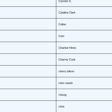
Carsten S.
Catalina Clark
Celine
Cem
Charlsie Hines
Charmy Cook
cherry bilson
chirs martin
chiveg
chris