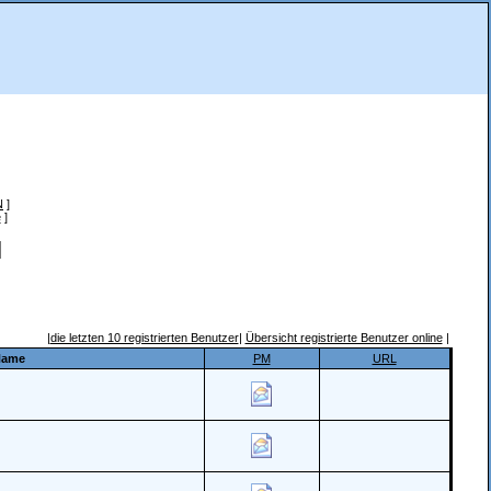
N
]
e
]
|
die letzten 10 registrierten Benutzer
|
Übersicht registrierte Benutzer online
|
 Name
PM
URL