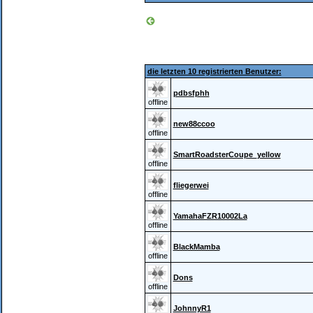
die letzten 10 registrierten Benutzer:
pdbsfphh
offline
new88ccoo
offline
SmartRoadsterCoupe_yellow
offline
fliegerwei
offline
YamahaFZR10002La
offline
BlackMamba
offline
Dons
offline
JohnnyR1