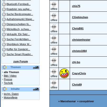
Bluetooth-Fernbedi...
chis75
offline
Roadster neu aufge...
Suche Bordcomputer...
CGphinchen
Aufnahmepunkt Wage...
offline
Distanzscheiben fü...
ChrisB91
Wickeltisch, schwa...
offline
Verkaufe: Ein Satz...
Suche Fernlichtlam...
christenhester
offline
Shortblock Motor M...
Koffer für Gepäckt...
christo1064
offline
Suche Smart Roadst...
zum Forum
chj-bo
offline
Themen
·
alle Themen
CrazyChris
·
Bild / Video
offline
·
Presse
·
Technik
Chris69
offline
Inhalte
·
techn. Daten
·
Motorpflege
+ Marcelsonar
+ cossydriver