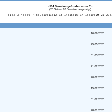
-
514 Benutzer gefunden unter C
-
(26 Seiten, 20 Benutzer angezeigt)
[
1
|
2
|
3
|
4
|
5
|
6
|
7
|
8
|
9
|
10
|
11
|
12
|
13
|
14
|
15
|
16
|
17
|
18
|
19
|
20
|
21
|
22
|
16.06.2026
25.05.2026
01.03.2026
21.02.2026
20.02.2026
15.02.2026
01.02.2026
28.01.2026