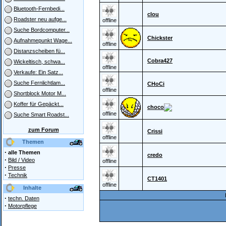
Bluetooth-Fernbedi...
clou
Roadster neu aufge...
offline
Suche Bordcomputer...
Chickster
Aufnahmepunkt Wage...
offline
Distanzscheiben fü...
Cobra427
Wickeltisch, schwa...
offline
Verkaufe: Ein Satz...
Suche Fernlichtlam...
CHoCi
offline
Shortblock Motor M...
Koffer für Gepäckt...
choco
offline
Suche Smart Roadst...
zum Forum
Crissi
offline
Themen
·
alle Themen
credo
·
Bild / Video
offline
·
Presse
·
Technik
CT1401
offline
Inhalte
·
techn. Daten
·
Motorpflege