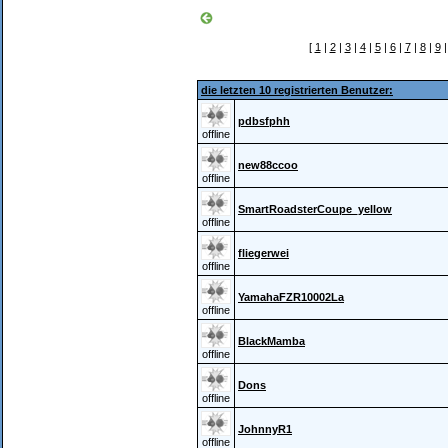
[
1
|
2
|
3
|
4
|
5
|
6
|
7
|
8
|
9
die letzten 10 registrierten Benutzer:
pdbsfphh
offline
new88ccoo
offline
SmartRoadsterCoupe_yellow
offline
fliegerwei
offline
YamahaFZR10002La
offline
BlackMamba
offline
Dons
offline
JohnnyR1
offline