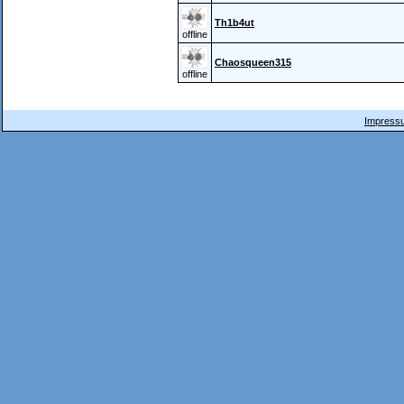
Th1b4ut
offline
Chaosqueen315
offline
Impressu