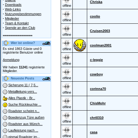
Galerie
Chriska
·
Downloads
offline
·
Web-Links
·
Nutzungsbestimmungen
coolio
·
Mitglieder
offline
·
Team & Kontakt
·
Spende an den Club
Cruisen2003
offline
================
Wer ist online?
coolman2001
Es sind 1863 Gäste und 0
offline
registrierte Benutzer online
Anmeldung
c-leggie
offline
Wir haben
11241
registrierte
Mitglieder.
cowboy
offline
Neueste Posts
Sicherung 11 ( 7,5...
corinna70
Metallleitung vers...
offline
Alles Plastik - Br...
ChisMohr
Suche Rückleuchte ...
offline
Roadster scheint n...
Bowdenzug Türe außen
chri0310
offline
Roadster aus Münch...
Laufleistung nach ...
casa
offline
einmal Roadster im...