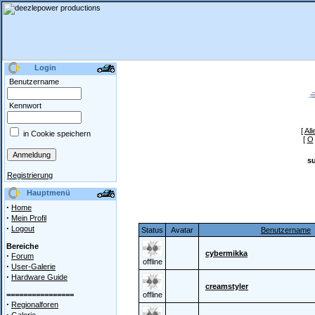
Login
Benutzername
Kennwort
[
All
in Cookie speichern
[
O
s
Registrierung
Hauptmenü
·
Home
·
Mein Profil
·
Logout
Status
Avatar
Benutzername
Bereiche
cybermikka
·
Forum
offline
·
User-Galerie
·
Hardware Guide
creamstyler
================
offline
·
Regionalforen
·