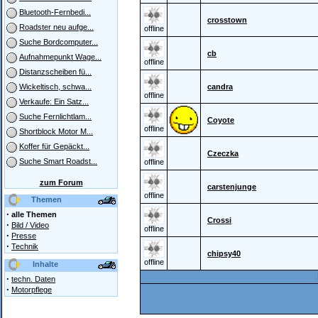
Bluetooth-Fernbedi...
crosstown
Roadster neu aufge...
offline
Suche Bordcomputer...
cb
Aufnahmepunkt Wage...
offline
Distanzscheiben fü...
candra
Wickeltisch, schwa...
offline
Verkaufe: Ein Satz...
Suche Fernlichtlam...
Coyote
offline
Shortblock Motor M...
Koffer für Gepäckt...
Czeczka
Suche Smart Roadst...
offline
zum Forum
carstenjunge
offline
Themen
·
alle Themen
Crossi
·
Bild / Video
offline
·
Presse
·
Technik
chipsy40
offline
Inhalte
·
techn. Daten
·
Motorpflege