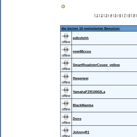
[
1
|
2
|
3
|
4
|
5
|
6
|
7
|
8
|
9
die letzten 10 registrierten Benutzer:
pdbsfphh
offline
new88ccoo
offline
SmartRoadsterCoupe_yellow
offline
fliegerwei
offline
YamahaFZR10002La
offline
BlackMamba
offline
Dons
offline
JohnnyR1
offline