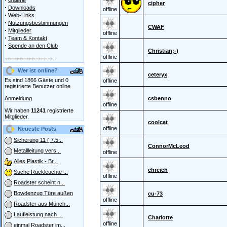
Galerie
cipher
·
Downloads
offline
·
Web-Links
·
Nutzungsbestimmungen
CWAF
·
Mitglieder
offline
·
Team & Kontakt
·
Spende an den Club
Christian;-)
offline
================
Wer ist online?
ceteryx
Es sind 1866 Gäste und 0
offline
registrierte Benutzer online
Anmeldung
csbenno
offline
Wir haben
11241
registrierte
Mitglieder.
coolcat
offline
Neueste Posts
Sicherung 11 ( 7,5...
ConnorMcLeod
Metallleitung vers...
offline
Alles Plastik - Br...
chreich
Suche Rückleuchte ...
offline
Roadster scheint n...
Bowdenzug Türe außen
cu-73
offline
Roadster aus Münch...
Laufleistung nach ...
Charlotte
offline
einmal Roadster im...