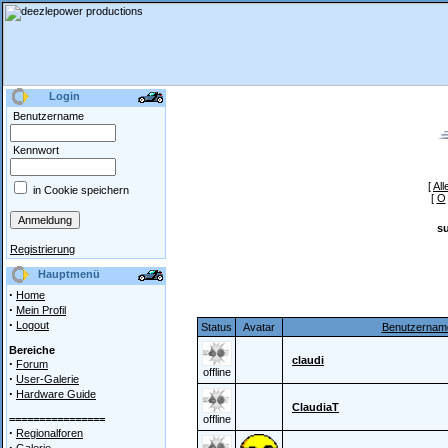
Login
Benutzername
Kennwort
[
All
in Cookie speichern
[
O
s
Registrierung
Hauptmenü
·
Home
·
Mein Profil
·
Logout
Status
Avatar
Benutzernam
Bereiche
claudi
·
Forum
offline
·
User-Galerie
·
Hardware Guide
ClaudiaT
================
offline
·
Regionalforen
·