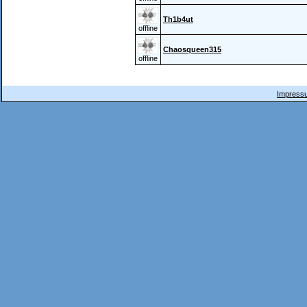
Th1b4ut
offline
Chaosqueen315
offline
Impressu