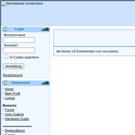
Login
Benutzername
Kennwort
die letzten 10 Kommentare von uxryuwmu:
in Cookie speichern
Registrierung
Hauptmenü
·
Home
·
Mein Profil
·
Logout
Bereiche
·
Forum
·
User-Galerie
·
Hardware Guide
================
·
Regionalforen
·