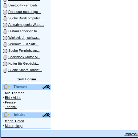
Bluetooth-Fernbedi...
Roadster neu aufge...
Suche Bordcomputer...
Aufnahmepunkt Wage...
Distanzscheiben fü...
Wickeltisch, schwa...
Verkaufe: Ein Satz...
Suche Fernlichtlam...
Shortblock Motor M...
Koffer für Gepäckt...
Suche Smart Roadst...
zum Forum
Themen
·
alle Themen
·
Bild / Video
·
Presse
·
Technik
Inhalte
·
techn. Daten
·
Motorpflege
Impressu