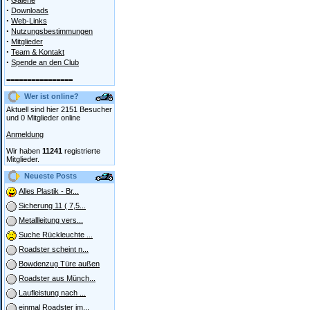
Galerie
·
Downloads
·
Web-Links
·
Nutzungsbestimmungen
·
Mitglieder
·
Team & Kontakt
·
Spende an den Club
================
Wer ist online?
Aktuell sind hier 2151 Besucher
und 0 Mitglieder online
Anmeldung
Wir haben
11241
registrierte
Mitglieder.
Neueste Posts
Alles Plastik - Br...
Sicherung 11 ( 7,5...
Metallleitung vers...
Suche Rückleuchte ...
Roadster scheint n...
Bowdenzug Türe außen
Roadster aus Münch...
Laufleistung nach ...
einmal Roadster im...