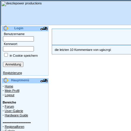
Login
Benutzername
Kennwort
die letzten 10 Kommentare von ugixzrgi:
in Cookie speichern
Registrierung
Hauptmenü
·
Home
·
Mein Profil
·
Logout
Bereiche
·
Forum
·
User-Galerie
·
Hardware Guide
================
·
Regionalforen
·