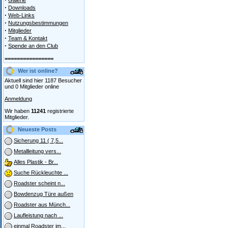
Galerie
·
Downloads
·
Web-Links
·
Nutzungsbestimmungen
·
Mitglieder
·
Team & Kontakt
·
Spende an den Club
================
Wer ist online?
Aktuell sind hier 1187 Besucher
und 0 Mitglieder online
Anmeldung
Wir haben
11241
registrierte
Mitglieder.
Neueste Posts
Sicherung 11 ( 7,5...
Metallleitung vers...
Alles Plastik - Br...
Suche Rückleuchte ...
Roadster scheint n...
Bowdenzug Türe außen
Roadster aus Münch...
Laufleistung nach ...
einmal Roadster im...