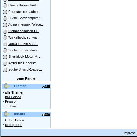
Bluetooth-Fernbedi...
Roadster neu aufge...
Suche Bordcomputer...
Aufnahmepunkt Wage...
Distanzscheiben fü...
Wickeltisch, schwa...
Verkaufe: Ein Satz...
Suche Fernlichtlam...
Shortblock Motor M...
Koffer für Gepäckt...
Suche Smart Roadst...
zum Forum
Themen
·
alle Themen
·
Bild / Video
·
Presse
·
Technik
Inhalte
·
techn. Daten
·
Motorpflege
Impressu