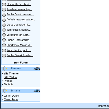
Bluetooth-Fernbedi...
Roadster neu aufge...
Suche Bordcomputer...
Aufnahmepunkt Wage...
Distanzscheiben fü...
Wickeltisch, schwa...
Verkaufe: Ein Satz...
Suche Fernlichtlam...
Shortblock Motor M...
Koffer für Gepäckt...
Suche Smart Roadst...
zum Forum
Themen
·
alle Themen
·
Bild / Video
·
Presse
·
Technik
Inhalte
·
techn. Daten
·
Motorpflege
Impressu