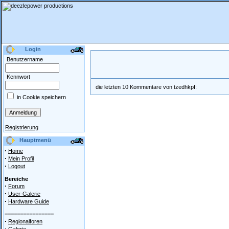
Login
Benutzername
Kennwort
die letzten 10 Kommentare von tzedhkpf:
in Cookie speichern
Registrierung
Hauptmenü
·
Home
·
Mein Profil
·
Logout
Bereiche
·
Forum
·
User-Galerie
·
Hardware Guide
================
·
Regionalforen
·