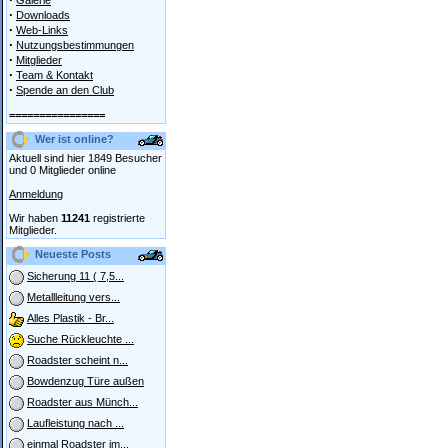
Galerie
·
Downloads
·
Web-Links
·
Nutzungsbestimmungen
·
Mitglieder
·
Team & Kontakt
·
Spende an den Club
================
Wer ist online?
Aktuell sind hier 1849 Besucher
und 0 Mitglieder online
Anmeldung
Wir haben
11241
registrierte
Mitglieder.
Neueste Posts
Sicherung 11 ( 7,5...
Metallleitung vers...
Alles Plastik - Br...
Suche Rückleuchte ...
Roadster scheint n...
Bowdenzug Türe außen
Roadster aus Münch...
Laufleistung nach ...
einmal Roadster im...