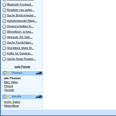
Bluetooth-Fernbedi...
Roadster neu aufge...
Suche Bordcomputer...
Aufnahmepunkt Wage...
Distanzscheiben fü...
Wickeltisch, schwa...
Verkaufe: Ein Satz...
Suche Fernlichtlam...
Shortblock Motor M...
Koffer für Gepäckt...
Suche Smart Roadst...
zum Forum
Themen
·
alle Themen
·
Bild / Video
·
Presse
·
Technik
Inhalte
·
techn. Daten
·
Motorpflege