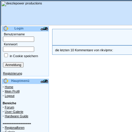
Login
Benutzername
Kennwort
die letzten 10 Kommentare von rikvipmx:
in Cookie speichern
Registrierung
Hauptmenü
·
Home
·
Mein Profil
·
Logout
Bereiche
·
Forum
·
User-Galerie
·
Hardware Guide
================
·
Regionalforen
·