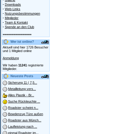
Galerie
·
Downloads
·
Web-Links
·
Nutzungsbestimmungen
·
Mitglieder
·
Team & Kontakt
·
Spende an den Club
================
Wer ist online?
Aktuell sind hier 1726 Besucher
und 1 Mitglied online
Anmeldung
Wir haben
11241
registrierte
Mitglieder.
Neueste Posts
Sicherung 11 ( 7,5...
Metallleitung vers...
Alles Plastik - Br...
Suche Rückleuchte ...
Roadster scheint n...
Bowdenzug Türe außen
Roadster aus Münch...
Laufleistung nach ...
einmal Roadster im...