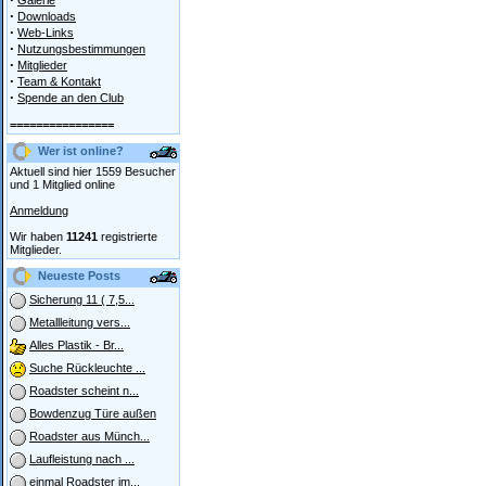
Galerie
·
Downloads
·
Web-Links
·
Nutzungsbestimmungen
·
Mitglieder
·
Team & Kontakt
·
Spende an den Club
================
Wer ist online?
Aktuell sind hier 1559 Besucher
und 1 Mitglied online
Anmeldung
Wir haben
11241
registrierte
Mitglieder.
Neueste Posts
Sicherung 11 ( 7,5...
Metallleitung vers...
Alles Plastik - Br...
Suche Rückleuchte ...
Roadster scheint n...
Bowdenzug Türe außen
Roadster aus Münch...
Laufleistung nach ...
einmal Roadster im...