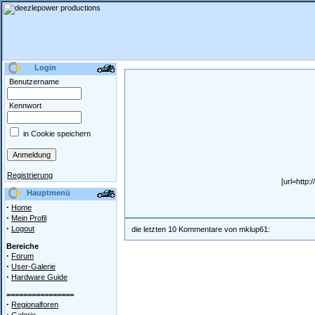
Login
Benutzername
Kennwort
in Cookie speichern
Registrierung
[url=http
Hauptmenü
·
Home
·
Mein Profil
·
Logout
die letzten 10 Kommentare von mklup61:
Bereiche
·
Forum
·
User-Galerie
·
Hardware Guide
================
·
Regionalforen
·