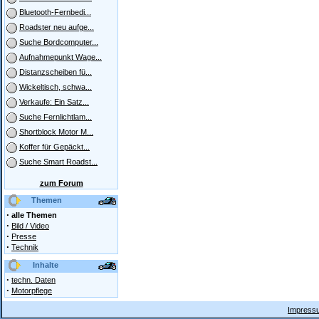
Bluetooth-Fernbedi...
Roadster neu aufge...
Suche Bordcomputer...
Aufnahmepunkt Wage...
Distanzscheiben fü...
Wickeltisch, schwa...
Verkaufe: Ein Satz...
Suche Fernlichtlam...
Shortblock Motor M...
Koffer für Gepäckt...
Suche Smart Roadst...
zum Forum
Themen
·
alle Themen
·
Bild / Video
·
Presse
·
Technik
Inhalte
·
techn. Daten
·
Motorpflege
Impressu