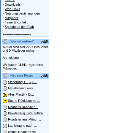
Galerie
·
Downloads
·
Web-Links
·
Nutzungsbestimmungen
·
Mitglieder
·
Team & Kontakt
·
Spende an den Club
================
Wer ist online?
Aktuell sind hier 2227 Besucher
und 0 Mitglieder online
Anmeldung
Wir haben
11241
registrierte
Mitglieder.
Neueste Posts
Sicherung 11 ( 7,5...
Metallleitung vers...
Alles Plastik - Br...
Suche Rückleuchte ...
Roadster scheint n...
Bowdenzug Türe außen
Roadster aus Münch...
Laufleistung nach ...
einmal Roadster im...