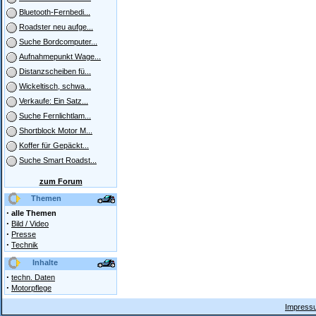
Bluetooth-Fernbedi...
Roadster neu aufge...
Suche Bordcomputer...
Aufnahmepunkt Wage...
Distanzscheiben fü...
Wickeltisch, schwa...
Verkaufe: Ein Satz...
Suche Fernlichtlam...
Shortblock Motor M...
Koffer für Gepäckt...
Suche Smart Roadst...
zum Forum
Themen
·
alle Themen
·
Bild / Video
·
Presse
·
Technik
Inhalte
·
techn. Daten
·
Motorpflege
Impressu