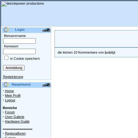
Login
Benutzername
Kennwort
die letzten 10 Kommentare von ljudpfgl:
in Cookie speichern
Registrierung
Hauptmenü
·
Home
·
Mein Profil
·
Logout
Bereiche
·
Forum
·
User-Galerie
·
Hardware Guide
================
·
Regionalforen
·