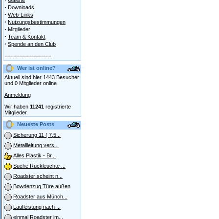
Galerie
·
Downloads
·
Web-Links
·
Nutzungsbestimmungen
·
Mitglieder
·
Team & Kontakt
·
Spende an den Club
================
Wer ist online?
Aktuell sind hier 1443 Besucher
und 0 Mitglieder online
Anmeldung
Wir haben
11241
registrierte
Mitglieder.
Neueste Posts
Sicherung 11 ( 7,5...
Metallleitung vers...
Alles Plastik - Br...
Suche Rückleuchte ...
Roadster scheint n...
Bowdenzug Türe außen
Roadster aus Münch...
Laufleistung nach ...
einmal Roadster im...