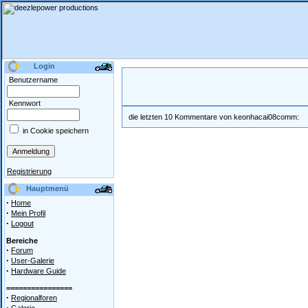
Login
Benutzername
Kennwort
die letzten 10 Kommentare von keonhacai08comm:
in Cookie speichern
Registrierung
Hauptmenü
·
Home
·
Mein Profil
·
Logout
Bereiche
·
Forum
·
User-Galerie
·
Hardware Guide
================
·
Regionalforen
·