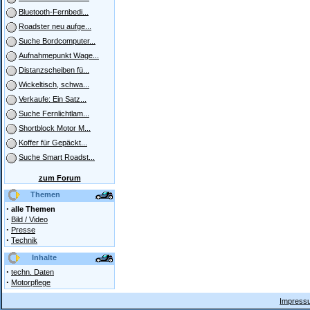
Bluetooth-Fernbedi...
Roadster neu aufge...
Suche Bordcomputer...
Aufnahmepunkt Wage...
Distanzscheiben fü...
Wickeltisch, schwa...
Verkaufe: Ein Satz...
Suche Fernlichtlam...
Shortblock Motor M...
Koffer für Gepäckt...
Suche Smart Roadst...
zum Forum
Themen
·
alle Themen
·
Bild / Video
·
Presse
·
Technik
Inhalte
·
techn. Daten
·
Motorpflege
Impressu