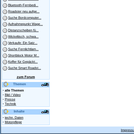
Bluetooth-Fernbedi...
Roadster neu aufge...
Suche Bordcomputer...
Aufnahmepunkt Wage...
Distanzscheiben fü...
Wickeltisch, schwa...
Verkaufe: Ein Satz...
Suche Fernlichtlam...
Shortblock Motor M...
Koffer für Gepäckt...
Suche Smart Roadst...
zum Forum
Themen
·
alle Themen
·
Bild / Video
·
Presse
·
Technik
Inhalte
·
techn. Daten
·
Motorpflege
Impressu