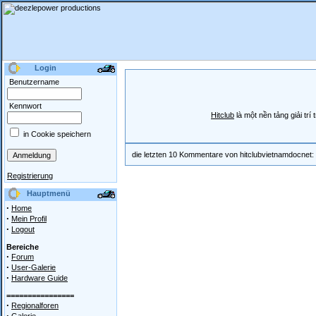
Login
Benutzername
Kennwort
Hitclub
là một nền tảng giải tr
in Cookie speichern
die letzten 10 Kommentare von hitclubvietnamdocnet:
Registrierung
Hauptmenü
·
Home
·
Mein Profil
·
Logout
Bereiche
·
Forum
·
User-Galerie
·
Hardware Guide
================
·
Regionalforen
·