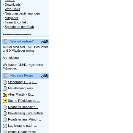
Galerie
·
Downloads
·
Web-Links
·
Nutzungsbestimmungen
·
Mitglieder
·
Team & Kontakt
·
Spende an den Club
================
Wer ist online?
Aktuell sind hier 1515 Besucher
und 0 Mitglieder online
Anmeldung
Wir haben
11241
registrierte
Mitglieder.
Neueste Posts
Sicherung 11 ( 7,5...
Metallleitung vers...
Alles Plastik - Br...
Suche Rückleuchte ...
Roadster scheint n...
Bowdenzug Türe außen
Roadster aus Münch...
Laufleistung nach ...
einmal Roadster im...