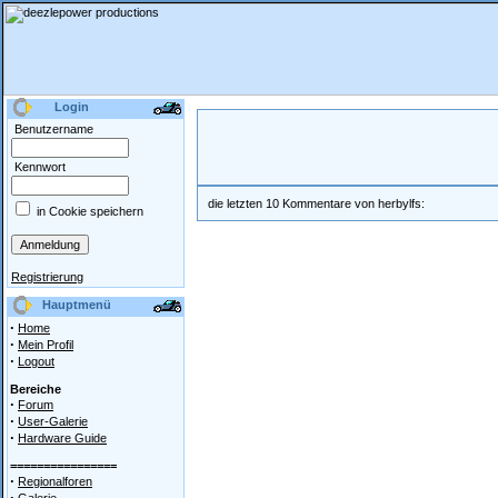
Login
Benutzername
Kennwort
die letzten 10 Kommentare von herbylfs:
in Cookie speichern
Registrierung
Hauptmenü
·
Home
·
Mein Profil
·
Logout
Bereiche
·
Forum
·
User-Galerie
·
Hardware Guide
================
·
Regionalforen
·