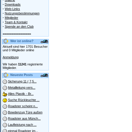
Galerie
·
Downloads
·
Web-Links
·
Nutzungsbestimmungen
·
Mitglieder
·
Team & Kontakt
·
Spende an den Club
================
Wer ist online?
Aktuell sind hier 1701 Besucher
und 0 Mitglieder online
Anmeldung
Wir haben
11241
registrierte
Mitglieder.
Neueste Posts
Sicherung 11 ( 7,5...
Metallleitung vers...
Alles Plastik - Br...
Suche Rückleuchte ...
Roadster scheint n...
Bowdenzug Türe außen
Roadster aus Münch...
Laufleistung nach ...
einmal Roadster im...