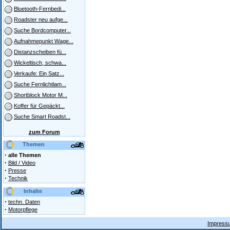
Bluetooth-Fernbedi...
Roadster neu aufge...
Suche Bordcomputer...
Aufnahmepunkt Wage...
Distanzscheiben fü...
Wickeltisch, schwa...
Verkaufe: Ein Satz...
Suche Fernlichtlam...
Shortblock Motor M...
Koffer für Gepäckt...
Suche Smart Roadst...
zum Forum
Themen
·
alle Themen
·
Bild / Video
·
Presse
·
Technik
Inhalte
·
techn. Daten
·
Motorpflege
Impressu