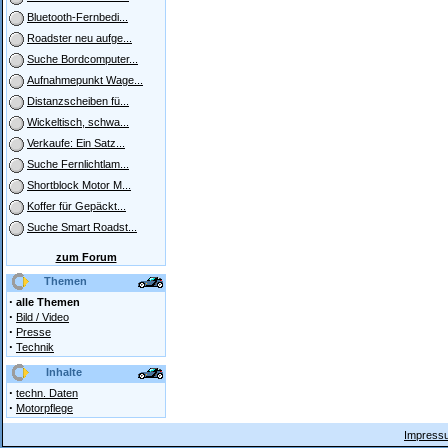
Bluetooth-Fernbedi...
Roadster neu aufge...
Suche Bordcomputer...
Aufnahmepunkt Wage...
Distanzscheiben fü...
Wickeltisch, schwa...
Verkaufe: Ein Satz...
Suche Fernlichtlam...
Shortblock Motor M...
Koffer für Gepäckt...
Suche Smart Roadst...
zum Forum
Themen
·
alle Themen
·
Bild / Video
·
Presse
·
Technik
Inhalte
·
techn. Daten
·
Motorpflege
Impressu