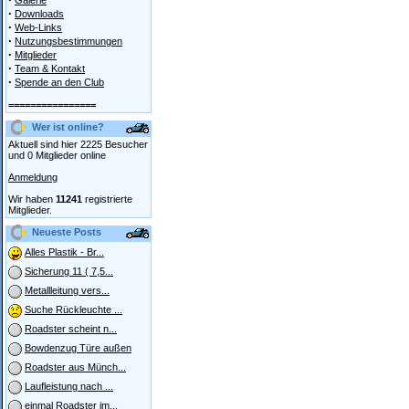
Galerie
·
Downloads
·
Web-Links
·
Nutzungsbestimmungen
·
Mitglieder
·
Team & Kontakt
·
Spende an den Club
================
Wer ist online?
Aktuell sind hier 2225 Besucher
und 0 Mitglieder online
Anmeldung
Wir haben
11241
registrierte
Mitglieder.
Neueste Posts
Alles Plastik - Br...
Sicherung 11 ( 7,5...
Metallleitung vers...
Suche Rückleuchte ...
Roadster scheint n...
Bowdenzug Türe außen
Roadster aus Münch...
Laufleistung nach ...
einmal Roadster im...