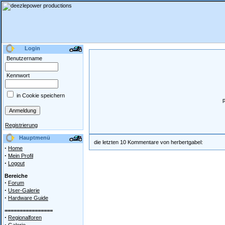
Login
Benutzername
Kennwort
in Cookie speichern
p
Registrierung
Hauptmenü
die letzten 10 Kommentare von herbertgabel:
·
Home
·
Mein Profil
·
Logout
Bereiche
·
Forum
·
User-Galerie
·
Hardware Guide
================
·
Regionalforen
·