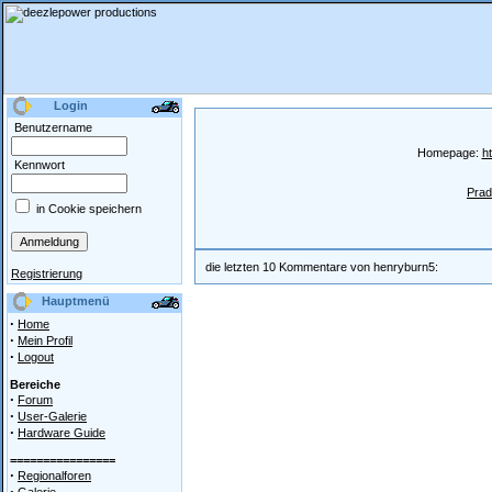
Login
Benutzername
Homepage:
h
Kennwort
Prad
in Cookie speichern
die letzten 10 Kommentare von henryburn5:
Registrierung
Hauptmenü
·
Home
·
Mein Profil
·
Logout
Bereiche
·
Forum
·
User-Galerie
·
Hardware Guide
================
·
Regionalforen
·