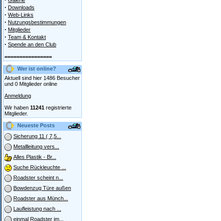
Galerie
·
Downloads
·
Web-Links
·
Nutzungsbestimmungen
·
Mitglieder
·
Team & Kontakt
·
Spende an den Club
================
Wer ist online?
Aktuell sind hier 1486 Besucher
und 0 Mitglieder online
Anmeldung
Wir haben
11241
registrierte
Mitglieder.
Neueste Posts
Sicherung 11 ( 7,5...
Metallleitung vers...
Alles Plastik - Br...
Suche Rückleuchte ...
Roadster scheint n...
Bowdenzug Türe außen
Roadster aus Münch...
Laufleistung nach ...
einmal Roadster im...