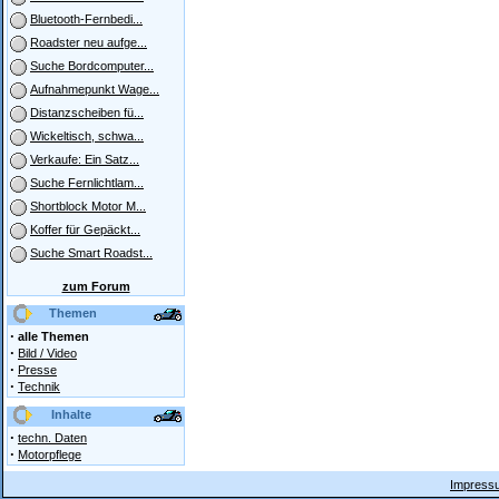
Bluetooth-Fernbedi...
Roadster neu aufge...
Suche Bordcomputer...
Aufnahmepunkt Wage...
Distanzscheiben fü...
Wickeltisch, schwa...
Verkaufe: Ein Satz...
Suche Fernlichtlam...
Shortblock Motor M...
Koffer für Gepäckt...
Suche Smart Roadst...
zum Forum
Themen
·
alle Themen
·
Bild / Video
·
Presse
·
Technik
Inhalte
·
techn. Daten
·
Motorpflege
Impressu