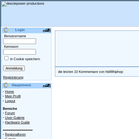
Login
Benutzername
Kennwort
in Cookie speichern
die letzten 10 Kommentare von hb88hiphop:
Registrierung
Hauptmenü
·
Home
·
Mein Profil
·
Logout
Bereiche
·
Forum
·
User-Galerie
·
Hardware Guide
================
·
Regionalforen
·