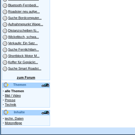
Bluetooth-Fernbedi...
Roadster neu aufge...
Suche Bordcomputer...
Aufnahmepunkt Wage...
Distanzscheiben fü...
Wickeltisch, schwa...
Verkaufe: Ein Satz...
Suche Fernlichtlam...
Shortblock Motor M...
Koffer für Gepäckt...
Suche Smart Roadst...
zum Forum
Themen
·
alle Themen
·
Bild / Video
·
Presse
·
Technik
Inhalte
·
techn. Daten
·
Motorpflege