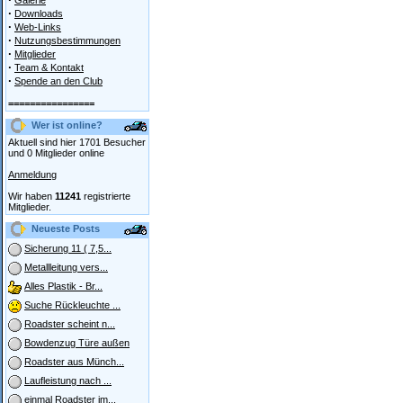
Galerie
·
Downloads
·
Web-Links
·
Nutzungsbestimmungen
·
Mitglieder
·
Team & Kontakt
·
Spende an den Club
================
Wer ist online?
Aktuell sind hier 1701 Besucher
und 0 Mitglieder online
Anmeldung
Wir haben
11241
registrierte
Mitglieder.
Neueste Posts
Sicherung 11 ( 7,5...
Metallleitung vers...
Alles Plastik - Br...
Suche Rückleuchte ...
Roadster scheint n...
Bowdenzug Türe außen
Roadster aus Münch...
Laufleistung nach ...
einmal Roadster im...