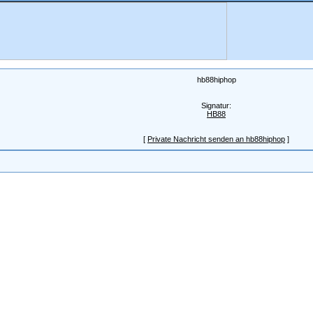
hb88hiphop
Signatur:
HB88
[
Private Nachricht senden an hb88hiphop
]