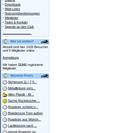
Galerie
·
Downloads
·
Web-Links
·
Nutzungsbestimmungen
·
Mitglieder
·
Team & Kontakt
·
Spende an den Club
================
Wer ist online?
Aktuell sind hier 1426 Besucher
und 0 Mitglieder online
Anmeldung
Wir haben
11241
registrierte
Mitglieder.
Neueste Posts
Sicherung 11 ( 7,5...
Metallleitung vers...
Alles Plastik - Br...
Suche Rückleuchte ...
Roadster scheint n...
Bowdenzug Türe außen
Roadster aus Münch...
Laufleistung nach ...
einmal Roadster im...