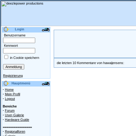
Login
Benutzername
Kennwort
in Cookie speichern
die letzten 10 Kommentare von hawaijensens:
Registrierung
Hauptmenü
·
Home
·
Mein Profil
·
Logout
Bereiche
·
Forum
·
User-Galerie
·
Hardware Guide
================
·
Regionalforen
·