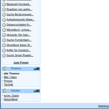
Bluetooth-Fernbedi...
Roadster neu aufge...
Suche Bordcomputer...
Aufnahmepunkt Wage...
Distanzscheiben fü...
Wickeltisch, schwa...
Verkaufe: Ein Satz...
Suche Fernlichtlam...
Shortblock Motor M...
Koffer für Gepäckt...
Suche Smart Roadst...
zum Forum
Themen
·
alle Themen
·
Bild / Video
·
Presse
·
Technik
Inhalte
·
techn. Daten
·
Motorpflege
Impressu