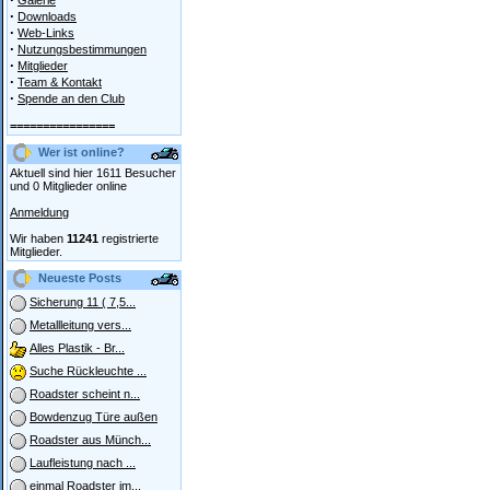
Galerie
·
Downloads
·
Web-Links
·
Nutzungsbestimmungen
·
Mitglieder
·
Team & Kontakt
·
Spende an den Club
================
Wer ist online?
Aktuell sind hier 1611 Besucher
und 0 Mitglieder online
Anmeldung
Wir haben
11241
registrierte
Mitglieder.
Neueste Posts
Sicherung 11 ( 7,5...
Metallleitung vers...
Alles Plastik - Br...
Suche Rückleuchte ...
Roadster scheint n...
Bowdenzug Türe außen
Roadster aus Münch...
Laufleistung nach ...
einmal Roadster im...