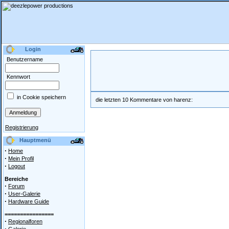
Login
Benutzername
Kennwort
in Cookie speichern
die letzten 10 Kommentare von harenz:
Registrierung
Hauptmenü
·
Home
·
Mein Profil
·
Logout
Bereiche
·
Forum
·
User-Galerie
·
Hardware Guide
================
·
Regionalforen
·