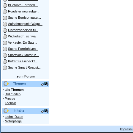
Bluetooth-Fernbedi...
Roadster neu aufge...
Suche Bordcomputer...
Aufnahmepunkt Wage...
Distanzscheiben fü...
Wickeltisch, schwa...
Verkaufe: Ein Satz...
Suche Fernlichtlam...
Shortblock Motor M...
Koffer für Gepäckt...
Suche Smart Roadst...
zum Forum
Themen
·
alle Themen
·
Bild / Video
·
Presse
·
Technik
Inhalte
·
techn. Daten
·
Motorpflege
Impressu