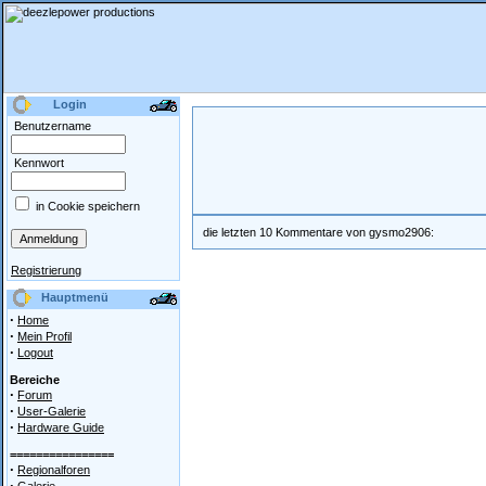
Login
Benutzername
Kennwort
in Cookie speichern
die letzten 10 Kommentare von gysmo2906:
Registrierung
Hauptmenü
·
Home
·
Mein Profil
·
Logout
Bereiche
·
Forum
·
User-Galerie
·
Hardware Guide
================
·
Regionalforen
·