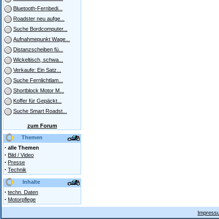
Bluetooth-Fernbedi...
Roadster neu aufge...
Suche Bordcomputer...
Aufnahmepunkt Wage...
Distanzscheiben fü...
Wickeltisch, schwa...
Verkaufe: Ein Satz...
Suche Fernlichtlam...
Shortblock Motor M...
Koffer für Gepäckt...
Suche Smart Roadst...
zum Forum
Themen
·
alle Themen
·
Bild / Video
·
Presse
·
Technik
Inhalte
·
techn. Daten
·
Motorpflege
Impressu