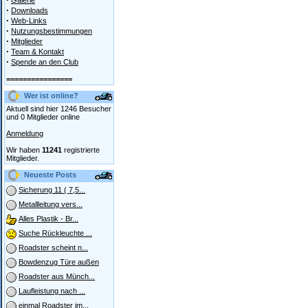
Galerie
·
Downloads
·
Web-Links
·
Nutzungsbestimmungen
·
Mitglieder
·
Team & Kontakt
·
Spende an den Club
================
Wer ist online?
Aktuell sind hier 1246 Besucher
und 0 Mitglieder online
Anmeldung
Wir haben
11241
registrierte
Mitglieder.
Neueste Posts
Sicherung 11 ( 7,5...
Metallleitung vers...
Alles Plastik - Br...
Suche Rückleuchte ...
Roadster scheint n...
Bowdenzug Türe außen
Roadster aus Münch...
Laufleistung nach ...
einmal Roadster im...