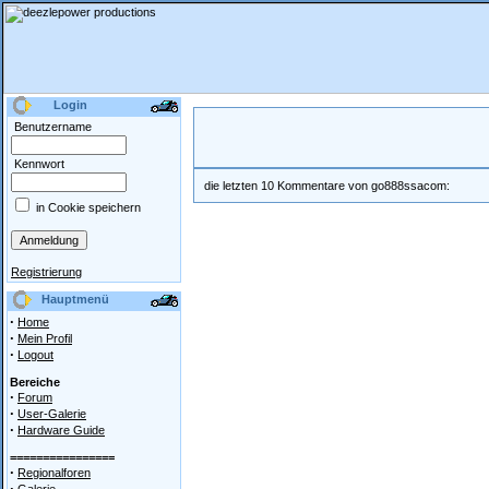
Login
Benutzername
Kennwort
die letzten 10 Kommentare von go888ssacom:
in Cookie speichern
Registrierung
Hauptmenü
·
Home
·
Mein Profil
·
Logout
Bereiche
·
Forum
·
User-Galerie
·
Hardware Guide
================
·
Regionalforen
·