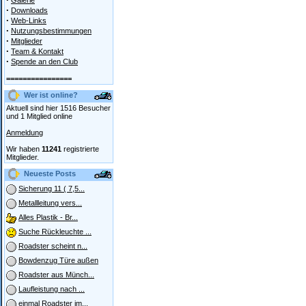
Galerie
·
Downloads
·
Web-Links
·
Nutzungsbestimmungen
·
Mitglieder
·
Team & Kontakt
·
Spende an den Club
================
Wer ist online?
Aktuell sind hier 1516 Besucher
und 1 Mitglied online
Anmeldung
Wir haben
11241
registrierte
Mitglieder.
Neueste Posts
Sicherung 11 ( 7,5...
Metallleitung vers...
Alles Plastik - Br...
Suche Rückleuchte ...
Roadster scheint n...
Bowdenzug Türe außen
Roadster aus Münch...
Laufleistung nach ...
einmal Roadster im...