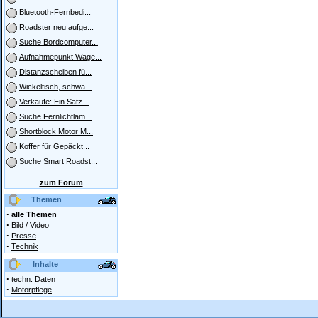
Bluetooth-Fernbedi...
Roadster neu aufge...
Suche Bordcomputer...
Aufnahmepunkt Wage...
Distanzscheiben fü...
Wickeltisch, schwa...
Verkaufe: Ein Satz...
Suche Fernlichtlam...
Shortblock Motor M...
Koffer für Gepäckt...
Suche Smart Roadst...
zum Forum
Themen
·
alle Themen
·
Bild / Video
·
Presse
·
Technik
Inhalte
·
techn. Daten
·
Motorpflege