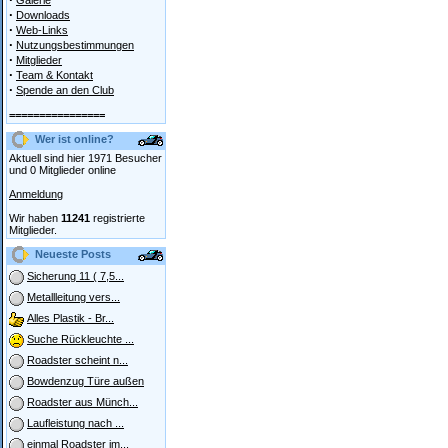
Galerie
·
Downloads
·
Web-Links
·
Nutzungsbestimmungen
·
Mitglieder
·
Team & Kontakt
·
Spende an den Club
================
Wer ist online?
Aktuell sind hier 1971 Besucher
und 0 Mitglieder online
Anmeldung
Wir haben
11241
registrierte
Mitglieder.
Neueste Posts
Sicherung 11 ( 7,5...
Metallleitung vers...
Alles Plastik - Br...
Suche Rückleuchte ...
Roadster scheint n...
Bowdenzug Türe außen
Roadster aus Münch...
Laufleistung nach ...
einmal Roadster im...