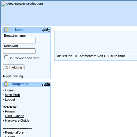
Login
Benutzername
Kennwort
die letzten 10 Kommentare von GuusBroshuis:
in Cookie speichern
Registrierung
Hauptmenü
·
Home
·
Mein Profil
·
Logout
Bereiche
·
Forum
·
User-Galerie
·
Hardware Guide
================
·
Regionalforen
·