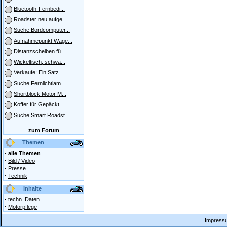
Bluetooth-Fernbedi...
Roadster neu aufge...
Suche Bordcomputer...
Aufnahmepunkt Wage...
Distanzscheiben fü...
Wickeltisch, schwa...
Verkaufe: Ein Satz...
Suche Fernlichtlam...
Shortblock Motor M...
Koffer für Gepäckt...
Suche Smart Roadst...
zum Forum
Themen
·
alle Themen
·
Bild / Video
·
Presse
·
Technik
Inhalte
·
techn. Daten
·
Motorpflege
Impressu