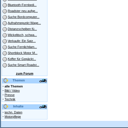
Bluetooth-Fernbedi...
Roadster neu aufge...
Suche Bordcomputer...
Aufnahmepunkt Wage...
Distanzscheiben fü...
Wickeltisch, schwa...
Verkaufe: Ein Satz...
Suche Fernlichtlam...
Shortblock Motor M...
Koffer für Gepäckt...
Suche Smart Roadst...
zum Forum
Themen
·
alle Themen
·
Bild / Video
·
Presse
·
Technik
Inhalte
·
techn. Daten
·
Motorpflege