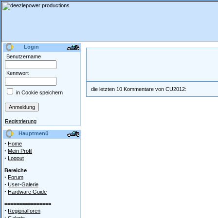
Login
Benutzername
Kennwort
die letzten 10 Kommentare von CU2012:
in Cookie speichern
Registrierung
Hauptmenü
·
Home
·
Mein Profil
·
Logout
Bereiche
·
Forum
·
User-Galerie
·
Hardware Guide
================
·
Regionalforen
·