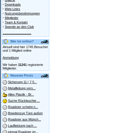
Galerie
·
Downloads
·
Web-Links
·
Nutzungsbestimmungen
·
Mitglieder
·
Team & Kontakt
·
Spende an den Club
================
Wer ist online?
Aktuell sind hier 1745 Besucher
und 1 Mitglied online
Anmeldung
Wir haben
11241
registrierte
Mitglieder.
Neueste Posts
Sicherung 11 ( 7,5...
Metallleitung vers...
Alles Plastik - Br...
Suche Rückleuchte ...
Roadster scheint n...
Bowdenzug Türe außen
Roadster aus Münch...
Laufleistung nach ...
einmal Roadster im...