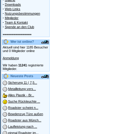
Galerie
·
Downloads
·
Web-Links
·
Nutzungsbestimmungen
·
Mitglieder
·
Team & Kontakt
·
Spende an den Club
================
Wer ist online?
Aktuell sind hier 1185 Besucher
und 0 Mitglieder online
Anmeldung
Wir haben
11241
registrierte
Mitglieder.
Neueste Posts
Sicherung 11 ( 7,5...
Metallleitung vers...
Alles Plastik - Br...
Suche Rückleuchte ...
Roadster scheint n...
Bowdenzug Türe außen
Roadster aus Münch...
Laufleistung nach ...
einmal Roadster im...