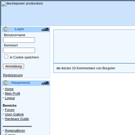
Login
Benutzername
Kennwort
in Cookie speichern
die letzten 10 Kommentare von Burgster:
Registrierung
Hauptmenü
·
Home
·
Mein Profil
·
Logout
Bereiche
·
Forum
·
User-Galerie
·
Hardware Guide
================
·
Regionalforen
·