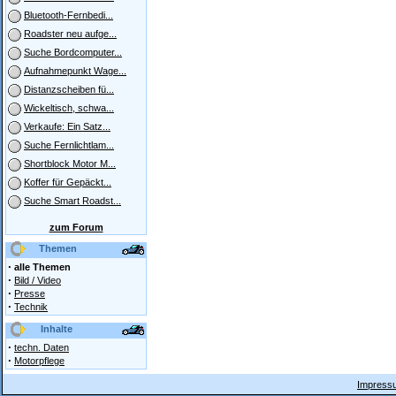
Bluetooth-Fernbedi...
Roadster neu aufge...
Suche Bordcomputer...
Aufnahmepunkt Wage...
Distanzscheiben fü...
Wickeltisch, schwa...
Verkaufe: Ein Satz...
Suche Fernlichtlam...
Shortblock Motor M...
Koffer für Gepäckt...
Suche Smart Roadst...
zum Forum
Themen
·
alle Themen
·
Bild / Video
·
Presse
·
Technik
Inhalte
·
techn. Daten
·
Motorpflege
Impressu