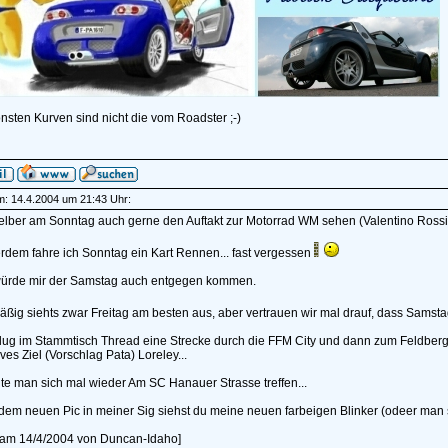
nsten Kurven sind nicht die vom Roadster ;-)
am: 14.4.2004 um 21:43 Uhr:
elber am Sonntag auch gerne den Auftakt zur Motorrad WM sehen (Valentino Ros
dem fahre ich Sonntag ein Kart Rennen... fast vergessen
ürde mir der Samstag auch entgegen kommen.
ßig siehts zwar Freitag am besten aus, aber vertrauen wir mal drauf, dass Samsta
lug im Stammtisch Thread eine Strecke durch die FFM City und dann zum Feldberg
ives Ziel (Vorschlag Pata) Loreley...
e man sich mal wieder Am SC Hanauer Strasse treffen...
 dem neuen Pic in meiner Sig siehst du meine neuen farbeigen Blinker (odeer man si
t am 14/4/2004 von Duncan-Idaho]