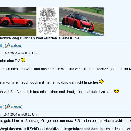
______________
chönste Weg zwischen zwei Punkten ist eine Kurve ~
am: 15.4.2004 um 08:53 Uhr:
 sehe eine PM
ann ich nicht am WE - und das nächste WE sind wir auf einer Hochzeit, danach im 
..
em komm ich euch doch mit meinem cabrio gar nicht hinterher
h viel Spaß, und ich freu mich schon mal drauf, auch mal dabei zu sein!
______________
am: 15.4.2004 um 09:15 Uhr:
e gute Idee mit Samstag. Ginge aber nur max. 3 Stunden bei mir. Aber macht ja nix
Wegfahrsperre mit Schlüssel deaktiviert, losgefahren und dann hat es jedesmal, 