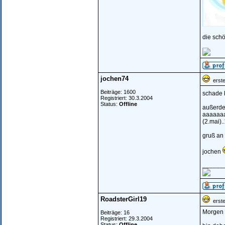
die schö
jochen74
erstel
Beiträge: 1600
schade k
Registriert: 30.3.2004
Status:
Offline
außerde
aaaaaaa
(2.mai)..
gruß an 
jochen
______
RoadsterGirl19
erstel
Morgen l
Beiträge: 16
Registriert: 29.3.2004
Status:
Offline