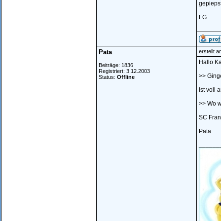
gepiepst
LG
Pata
erstellt 
Hallo Ka
Beiträge: 1836
Registriert: 3.12.2003
>> Ginge
Status:
Offline
Ist voll
>> Wo wo
SC Fran
Pata
______