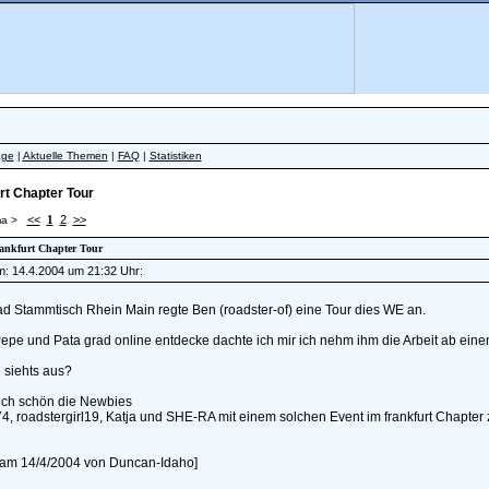
äge
|
Aktuelle Themen
|
FAQ
|
Statistiken
rt Chapter Tour
<<
1
2
>>
a >
rankfurt Chapter Tour
am: 14.4.2004 um 21:32 Uhr:
d Stammtisch Rhein Main regte Ben (roadster-of) eine Tour dies WE an.
epe und Pata grad online entdecke dachte ich mir ich nehm ihm die Arbeit ab eine
 siehts aus?
ch schön die Newbies
, roadstergirl19, Katja und SHE-RA mit einem solchen Event im frankfurt Chapter
t am 14/4/2004 von Duncan-Idaho]