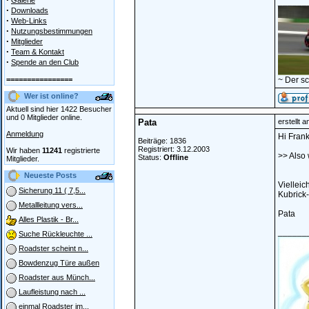
Galerie
______
·
Downloads
·
Web-Links
·
Nutzungsbestimmungen
·
Mitglieder
·
Team & Kontakt
·
Spende an den Club
================
~ Der s
Wer ist online?
Aktuell sind hier 1422 Besucher
und 0 Mitglieder online.
Pata
erstellt 
Anmeldung
Hi Frank
Beiträge: 1836
Registriert: 3.12.2003
Wir haben
11241
registrierte
>> Also 
Status:
Offline
Mitglieder.
Neueste Posts
Viellei
Sicherung 11 ( 7,5...
Kubrick-
Metallleitung vers...
Pata
Alles Plastik - Br...
______
Suche Rückleuchte ...
Roadster scheint n...
Bowdenzug Türe außen
Roadster aus Münch...
Laufleistung nach ...
einmal Roadster im...