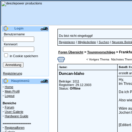
Login
Benutzername
Du bist nicht eingeloggt!
Registrieren
|
Mitgliederliste
|
Suchen
|
Neueste Beitr
Kennwort
>
> Frankfu
Foren Übersicht
Tourenvorschläge
in Cookie speichern
< Voriges Thema
Nächstes Them
Autor:
Betreff: F
Duncan-Idaho
erstellt 
Registrierung
Hy,
Hauptmenü
Beiträge: 1011
Im Threa
Registriert: 29.12.2003
·
Home
Status:
Offline
·
Mein Profil
Da ich P
·
Logout
Also wie
Bereiche
·
Forum
Wäre au
·
User-Galerie
Jochen74
·
Hardware Guide
================
[Editier
·
Regionalforen
·