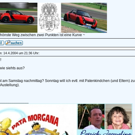
______________
chönste Weg zwischen zwei Punkten ist eine Kurve ~
am: 14.4.2004 um 21:36 Uhr:
!
wie siehts aus?
cht am Samstag nachmittag? Sonntag will ich evtl. mit Patenkindchen (und Elter
Austellung).
______________