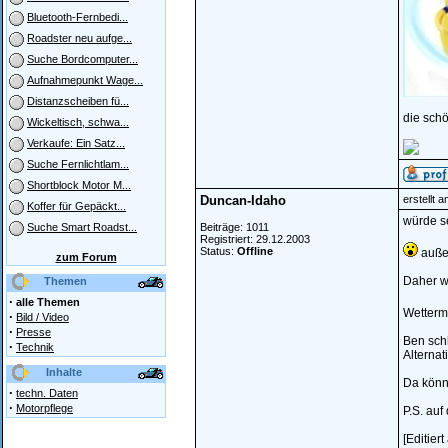
Bluetooth-Fernbedi...
Roadster neu aufge...
Suche Bordcomputer...
Aufnahmepunkt Wage...
Distanzscheiben fü...
die schö
Wickeltisch, schwa...
Verkaufe: Ein Satz...
Suche Fernlichtlam...
Shortblock Motor M...
Duncan-Idaho
erstellt 
Koffer für Gepäckt...
würde s
Beiträge: 1011
Suche Smart Roadst...
Registriert: 29.12.2003
Status:
Offline
außer
zum Forum
Daher w
Themen
·
alle Themen
Wettermä
·
Bild / Video
·
Presse
Ben sch
·
Technik
Alternat
Inhalte
Da könnt
·
techn. Daten
·
Motorpflege
P.S. auf
[Editier