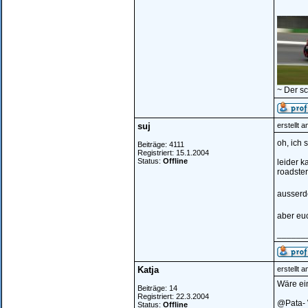
______
~ Der s
suj
erstellt 
oh, ich
Beiträge: 4111
Registriert: 15.1.2004
Status:
Offline
leider k
roadster.
ausserd
aber euc
______
Katja
erstellt 
Wäre ein
Beiträge: 14
Registriert: 22.3.2004
@Pata- 
Status:
Offline