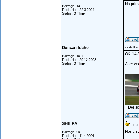
Na prima
Beiträge: 14
Registriert: 22.3.2004
Status:
Offline
Duncan-Idaho
erstellt 
OK, 14:
Beiträge: 1011
Registriert: 29.12.2003
Status:
Offline
Aber wo
______
~ Der s
SHE-RA
erstel
Hej ich 
Beiträge: 69
Registriert: 11.4.2004