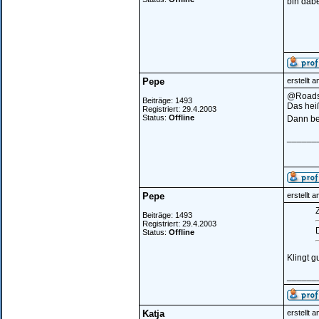
bin dabe
Pepe
erstellt 
@Roadst
Beiträge: 1493
Das hei
Registriert: 29.4.2003
Status:
Offline
Dann be
______
Pepe
erstellt 
Z
Beiträge: 1493
Registriert: 29.4.2003
Status:
Offline
Klingt g
______
Katja
erstellt 