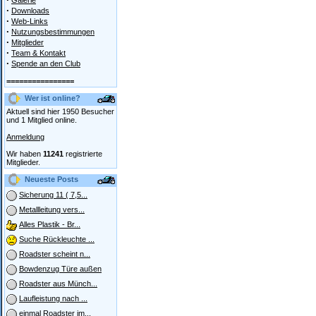
Galerie
·
Downloads
·
Web-Links
·
Nutzungsbestimmungen
·
Mitglieder
·
Team & Kontakt
·
Spende an den Club
================
Wer ist online?
Aktuell sind hier 1950 Besucher
und 1 Mitglied online.
Anmeldung
Wir haben
11241
registrierte
Mitglieder.
Neueste Posts
Sicherung 11 ( 7,5...
Metallleitung vers...
Alles Plastik - Br...
Suche Rückleuchte ...
Roadster scheint n...
Bowdenzug Türe außen
Roadster aus Münch...
Laufleistung nach ...
einmal Roadster im...