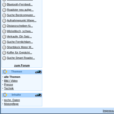
Bluetooth-Fernbedi...
Roadster neu aufge...
Suche Bordcomputer...
Aufnahmepunkt Wage...
Distanzscheiben fü...
Wickeltisch, schwa...
Verkaufe: Ein Satz...
Suche Fernlichtlam...
Shortblock Motor M...
Koffer für Gepäckt...
Suche Smart Roadst...
zum Forum
Themen
·
alle Themen
·
Bild / Video
·
Presse
·
Technik
Inhalte
·
techn. Daten
·
Motorpflege
Impressu