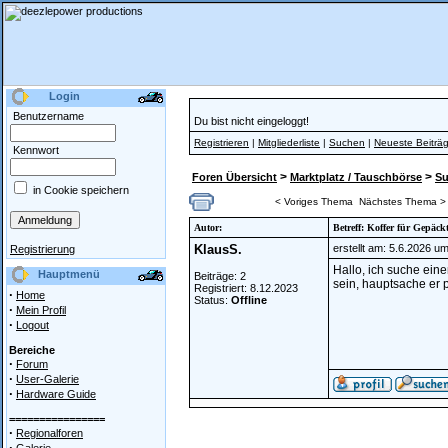
Login
Benutzername
Du bist nicht eingeloggt!
Registrieren
|
Mitgliederliste
|
Suchen
|
Neueste Beiträ
Kennwort
>
>
Foren Übersicht
Marktplatz / Tauschbörse
S
in Cookie speichern
< Voriges Thema
Nächstes Thema >
Autor:
Betreff: Koffer für Gepäck
KlausS.
erstellt am: 5.6.2026 u
Registrierung
Hallo, ich suche ein
Hauptmenü
Beiträge: 2
sein, hauptsache er 
Registriert: 8.12.2023
·
Home
Status:
Offline
·
Mein Profil
·
Logout
Bereiche
·
Forum
·
User-Galerie
·
Hardware Guide
================
·
Regionalforen
·