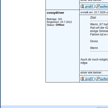
einer wie keiner .
cossydriver
erstellt am: 15.7.2026 
Zitat:
Beiträge: 161
Registriert: 24.7.2012
Werni_67 hat 
Status:
Offline
Hat um die 42
einige Simmer
Fahren tut er 
Gruss
Werni
Auch dir noch möglich
mfgw
________________
einer wie keiner .