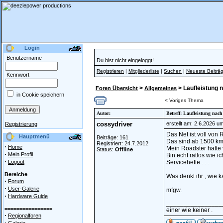
Login
Benutzername
Du bist nicht eingeloggt!
Registrieren
|
Mitgliederliste
|
Suchen
|
Neueste Beiträ
Kennwort
>
> Laufleistung 
Foren Übersicht
Allgemeines
in Cookie speichern
< Voriges Thema
Autor:
Betreff: Laufleistung nac
cossydriver
erstellt am: 2.6.2026 u
Registrierung
Das Net ist voll von 
Hauptmenü
Beiträge: 161
Das sind ab 1500 km i
Registriert: 24.7.2012
·
Home
Mein Roadster hatte 
Status:
Offline
·
Mein Profil
Bin echt ratlos wie
·
Logout
Servicehefte . . .
Bereiche
Was denkt ihr , wie
·
Forum
·
User-Galerie
mfgw.
·
Hardware Guide
________________
================
einer wie keiner .
·
Regionalforen
·