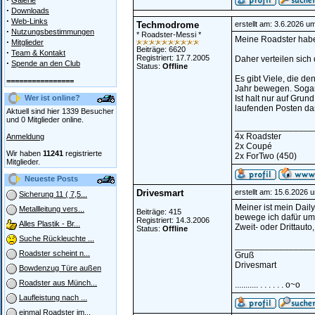
Galerie
·
Downloads
·
Web-Links
Techmodrome
erstellt am: 3.6.2026 u
·
Nutzungsbestimmungen
* Roadster-Messi *
Meine Roadster hab
·
Mitglieder
Beiträge: 6620
·
Team & Kontakt
Registriert: 17.7.2005
Daher verteilen sich
·
Spende an den Club
Status:
Offline
Es gibt Viele, die d
================
Jahr bewegen. Sogar 
Wer ist online?
Ist halt nur auf Gru
laufenden Posten dars
Aktuell sind hier 1339 Besucher
und 0 Mitglieder online.
________________
4x Roadster
Anmeldung
2x Coupé
Wir haben
11241
registrierte
2x ForTwo (450)
Mitglieder.
Neueste Posts
Drivesmart
erstellt am: 15.6.2026 
Sicherung 11 ( 7,5...
Meiner ist mein Dail
Metallleitung vers...
Beiträge: 415
bewege ich dafür um
Registriert: 14.3.2006
Alles Plastik - Br...
Zweit- oder Drittauto
Status:
Offline
Suche Rückleuchte ...
________________
Roadster scheint n...
Gruß
Drivesmart
Bowdenzug Türe außen
Roadster aus Münch...
........... . . . . . . o~o
Laufleistung nach ...
einmal Roadster im...