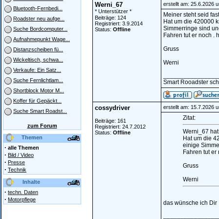
Werni_67
erstellt am: 25.6.2026 
Bluetooth-Fernbedi...
* Unterstützer *
Meiner steht seid fas
Beiträge: 124
Roadster neu aufge...
Hat um die 420000 km
Registriert: 3.9.2014
Simmerringe sind und
Suche Bordcomputer...
Status:
Offline
Fahren tut er noch . h
Aufnahmepunkt Wage...
Gruss
Distanzscheiben fü...
Wickeltisch, schwa...
Werni
Verkaufe: Ein Satz...
________________
Suche Fernlichtlam...
Smart Rooadster sc
Shortblock Motor M...
Koffer für Gepäckt...
cossydriver
erstellt am: 15.7.2026 
Suche Smart Roadst...
Zitat:
Beiträge: 161
zum Forum
Registriert: 24.7.2012
Werni_67 hat 
Status:
Offline
Themen
Hat um die 42
einige Simmer
·
alle Themen
Fahren tut er 
·
Bild / Video
·
Presse
Gruss
·
Technik
Werni
Inhalte
·
techn. Daten
·
Motorpflege
das wünsche ich Dir 
________________