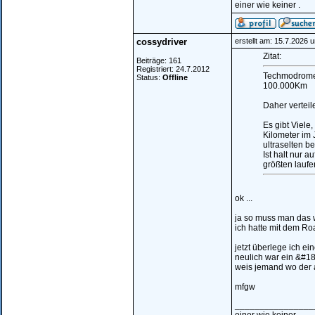
einer wie keiner .
cossydriver
erstellt am: 15.7.2026 
Zitat:
Beiträge: 161
Registriert: 24.7.2012
Techmodrome 
Status:
Offline
100.000Km
Daher verteil
Es gibt Viele
Kilometer im 
ultraselten b
Ist halt nur 
größten laufe
ok ...
ja so muss man das w
ich hatte mit dem Ro
jetzt überlege ich ein
neulich war ein &#180
weis jemand wo der 
mfgw
________________