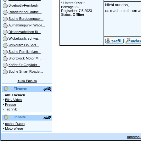
* Unterstützer *
Nicht nur das,
Bluetooth-Fernbedi...
Beiträge: 82
es macht mit ihnen a
Registriert: 7.5.2023
Roadster neu aufge...
Status:
Offline
Suche Bordcomputer...
Aufnahmepunkt Wage...
Distanzscheiben fü...
Wickeltisch, schwa...
Verkaufe: Ein Satz...
Suche Fernlichtlam...
Shortblock Motor M...
Koffer für Gepäckt...
Suche Smart Roadst...
zum Forum
Themen
·
alle Themen
·
Bild / Video
·
Presse
·
Technik
Inhalte
·
techn. Daten
·
Motorpflege
Impressu