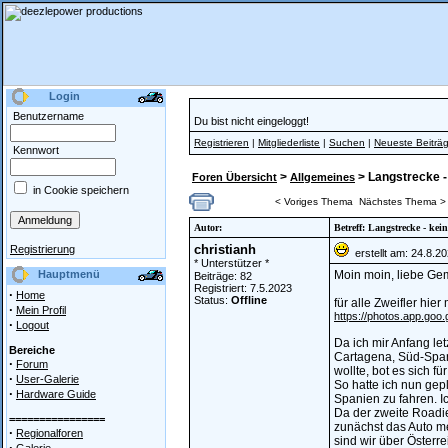
Login
Benutzername
Du bist nicht eingeloggt!
Registrieren
|
Mitgliederliste
|
Suchen
|
Neueste Beiträ
Kennwort
>
> Langstrecke -
Foren Übersicht
Allgemeines
in Cookie speichern
< Voriges Thema
Nächstes Thema >
Autor:
Betreff: Langstrecke - kei
christianh
Registrierung
erstellt am: 24.8.2
* Unterstützer *
Hauptmenü
Moin moin, liebe Gem
Beiträge: 82
Registriert: 7.5.2023
·
Home
Status:
Offline
für alle Zweifler hie
·
Mein Profil
https://photos.app.g
·
Logout
Da ich mir Anfang l
Bereiche
Cartagena, Süd-Span
·
Forum
wollte, bot es sich 
·
User-Galerie
So hatte ich nun gep
·
Hardware Guide
Spanien zu fahren. 
Da der zweite Roadie
================
zunächst das Auto me
·
Regionalforen
sind wir über Österr
·