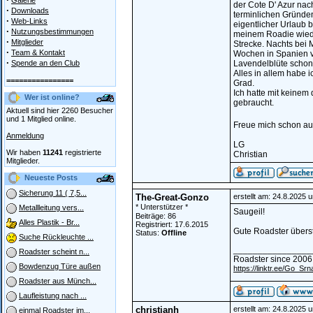
Galerie
der Cote D' Azur na
·
Downloads
terminlichen Gründen
·
Web-Links
eigentlicher Urlaub 
·
Nutzungsbestimmungen
meinem Roadie wieder
·
Mitglieder
Strecke. Nachts bei
·
Team & Kontakt
Wochen in Spanien ve
·
Spende an den Club
Lavendelblüte schon 
Alles in allem habe 
================
Grad.
Ich hatte mit keinem
Wer ist online?
gebraucht.
Aktuell sind hier 2260 Besucher
und 1 Mitglied online.
Freue mich schon au
Anmeldung
LG
Wir haben
11241
registrierte
Christian
Mitglieder.
Neueste Posts
Sicherung 11 ( 7,5...
The-Great-Gonzo
erstellt am: 24.8.2025 
* Unterstützer *
Metallleitung vers...
Saugeil!
Beiträge: 86
Alles Plastik - Br...
Registriert: 17.6.2015
Gute Roadster überst
Status:
Offline
Suche Rückleuchte ...
________________
Roadster scheint n...
Roadster since 2006
Bowdenzug Türe außen
https://linktr.ee/Go_Srn
Roadster aus Münch...
Laufleistung nach ...
christianh
erstellt am: 24.8.2025 
einmal Roadster im...