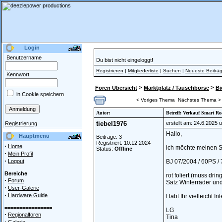
Login
Benutzername
Du bist nicht eingeloggt!
Registrieren
|
Mitgliederliste
|
Suchen
|
Neueste Beiträ
Kennwort
>
>
Foren Übersicht
Marktplatz / Tauschbörse
Bi
in Cookie speichern
< Voriges Thema
Nächstes Thema >
Autor:
Betreff: Verkauf Smart Ro
tiebel1976
erstellt am: 24.6.2025 
Registrierung
Hallo,
Hauptmenü
Beiträge: 3
Registriert: 10.12.2024
·
Home
ich möchte meinen S
Status:
Offline
·
Mein Profil
·
Logout
BJ 07/2004 / 60PS /
Bereiche
rot foliert (muss dri
·
Forum
Satz Winterräder un
·
User-Galerie
·
Hardware Guide
Habt Ihr vielleicht I
================
LG
·
Regionalforen
Tina
·