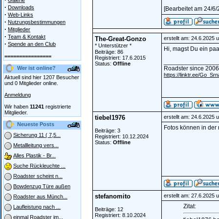
Galerie
·
Downloads
[Bearbeitet am 24/6/
·
Web-Links
·
Nutzungsbestimmungen
·
Mitglieder
·
Team & Kontakt
The-Great-Gonzo
erstellt am: 24.6.2025 
·
Spende an den Club
* Unterstützer *
Hi, magst Du ein paa
Beiträge: 86
================
Registriert: 17.6.2015
________________
Status:
Offline
Wer ist online?
Roadster since 2006
https://linktr.ee/Go_Srn
Aktuell sind hier 1207 Besucher
und 0 Mitglieder online.
Anmeldung
Wir haben
11241
registrierte
Mitglieder.
tiebel1976
erstellt am: 24.6.2025 
Neueste Posts
Fotos können in der 
Beiträge: 3
Sicherung 11 ( 7,5...
Registriert: 10.12.2024
Status:
Offline
Metallleitung vers...
Alles Plastik - Br...
Suche Rückleuchte ...
Roadster scheint n...
Bowdenzug Türe außen
stefanomito
erstellt am: 27.6.2025 
Roadster aus Münch...
Zitat:
Laufleistung nach ...
Beiträge: 12
Registriert: 8.10.2024
einmal Roadster im...