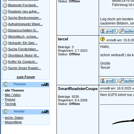
tiebel1976 h
Status:
Offline
Fahrzeug ist 
Bluetooth-Fernbedi...
Roadster neu aufge...
Suche Bordcomputer...
Leg doch am besten ir
sauberen Bildern, un
Aufnahmepunkt Wage...
Distanzscheiben fü...
Wickeltisch, schwa...
tercel
erstellt am: 15.8.2
Verkaufe: Ein Satz...
Hallo,
Beiträge: 3
Suche Fernlichtlam...
Registriert: 2.7.2023
Status:
Offline
schon verkauft ( da k
Shortblock Motor M...
Koffer für Gepäckt...
Grüße
Tercel
Suche Smart Roadst...
zum Forum
Themen
SmartRoadsterCoupe
erstellt am: 16.8.2025 
·
alle Themen
·
Nen 61PS lohnt nur 
Bild / Video
Beiträge: 9230
·
Presse
Registriert: 8.4.2009
________________
·
Technik
Status:
Offline
Inhalte
·
techn. Daten
·
Motorpflege