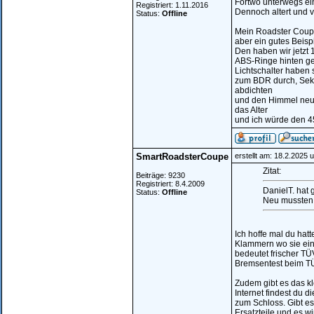
Fortwo unterwegs ein 
Registriert: 1.11.2016
Dennoch altert und 
Status:
Offline
Mein Roadster Coupe 
aber ein gutes Beisp
Den haben wir jetzt 
ABS-Ringe hinten ge
Lichtschalter haben
zum BDR durch, Sek
abdichten
und den Himmel neu b
das Alter
und ich würde den 4
SmartRoadsterCoupe
erstellt am: 18.2.2025 
Zitat:
Beiträge: 9230
Registriert: 8.4.2009
DanielT. hat 
Status:
Offline
Neu mussten .
Ich hoffe mal du hat
Klammern wo sie ein
bedeutet frischer TÜ
Bremsentest beim TÜ
Zudem gibt es das k
Internet findest du d
zum Schloss. Gibt es
Ersatzteile und es w