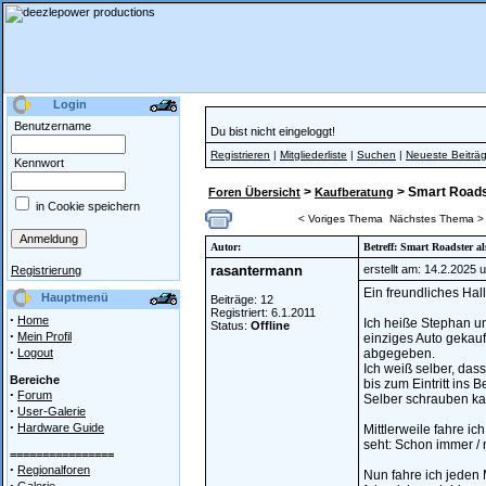
Login
Benutzername
Du bist nicht eingeloggt!
Registrieren
|
Mitgliederliste
|
Suchen
|
Neueste Beiträ
Kennwort
>
> Smart Roads
Foren Übersicht
Kaufberatung
in Cookie speichern
< Voriges Thema
Nächstes Thema >
Autor:
Betreff: Smart Roadster a
rasantermann
erstellt am: 14.2.2025 
Registrierung
Ein freundliches Hal
Hauptmenü
Beiträge: 12
Registriert: 6.1.2011
·
Home
Ich heiße Stephan un
Status:
Offline
·
Mein Profil
einziges Auto gekauf
·
Logout
abgegeben.
Ich weiß selber, da
Bereiche
bis zum Eintritt ins 
·
Forum
Selber schrauben kan
·
User-Galerie
·
Hardware Guide
Mittlerweile fahre i
seht: Schon immer /
================
·
Regionalforen
Nun fahre ich jeden
·