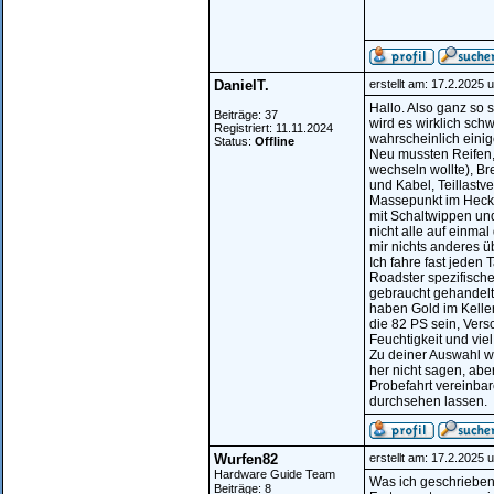
DanielT.
erstellt am: 17.2.2025 
Hallo. Also ganz so 
Beiträge: 37
wird es wirklich sch
Registriert: 11.11.2024
wahrscheinlich eini
Status:
Offline
Neu mussten Reifen, 
wechseln wollte), Br
und Kabel, Teillast
Massepunkt im Heck 
mit Schaltwippen und
nicht alle auf einma
mir nichts anderes üb
Ich fahre fast jeden
Roadster spezifisch
gebraucht gehandelt
haben Gold im Keller
die 82 PS sein, Versc
Feuchtigkeit und vie
Zu deiner Auswahl wü
her nicht sagen, abe
Probefahrt vereinba
durchsehen lassen.
Wurfen82
erstellt am: 17.2.2025 
Hardware Guide Team
Was ich geschrieben 
Beiträge: 8