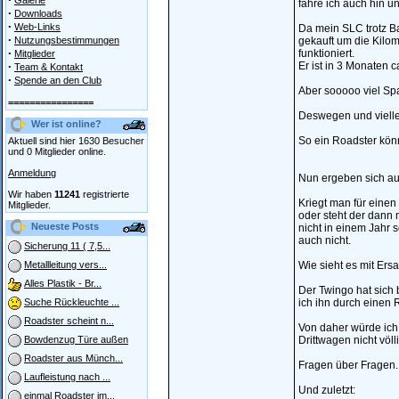
Galerie
fahre ich auch hin 
·
Downloads
·
Web-Links
Da mein SLC trotz Ba
·
Nutzungsbestimmungen
gekauft um die Kilom
·
funktioniert.
Mitglieder
·
Er ist in 3 Monaten
Team & Kontakt
·
Spende an den Club
Aber sooooo viel Spa
================
Deswegen und viellei
Wer ist online?
So ein Roadster kön
Aktuell sind hier 1630 Besucher
und 0 Mitglieder online.
Anmeldung
Nun ergeben sich a
Wir haben
11241
registrierte
Kriegt man für einen
Mitglieder.
oder steht der dann 
Neueste Posts
nicht in einem Jahr 
auch nicht.
Sicherung 11 ( 7,5...
Wie sieht es mit Ersa
Metallleitung vers...
Alles Plastik - Br...
Der Twingo hat sich 
ich ihn durch einen R
Suche Rückleuchte ...
Roadster scheint n...
Von daher würde ich
Drittwagen nicht völ
Bowdenzug Türe außen
Roadster aus Münch...
Fragen über Fragen..
Laufleistung nach ...
Und zuletzt:
einmal Roadster im...