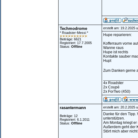
Techmodrome
erstellt am: 19.2.2025 
* Roadster-Messi *
Hupe reparieren:
Beiträge: 6621
Registriert: 17.7.2005
Kofferraum vorne au
Status:
Offline
Wanne raus
Hupe ist rechts
Kontakte sauber ma
Hupt
Zum Danken gerne a
________________
4x Roadster
2x Coupé
2x ForTwo (450)
rasantermann
erstellt am: 20.2.2025 
Danke für den Tipp.
Beiträge: 12
unterstützen.
Registriert: 6.1.2011
Am Montag kriegt er 
Status:
Offline
Außerdem geht der K
Stört mich aber nicht