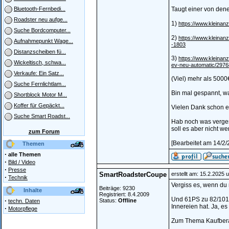
Taugt einer von den
Bluetooth-Fernbedi...
Roadster neu aufge...
1)
https://www.kleinan
Suche Bordcomputer...
2)
https://www.kleinan
Aufnahmepunkt Wage...
-1803
Distanzscheiben fü...
3)
https://www.kleinanz
Wickeltisch, schwa...
ev-neu-automatic/297
Verkaufe: Ein Satz...
(Viel) mehr als 5000
Suche Fernlichtlam...
Bin mal gespannt, w
Shortblock Motor M...
Koffer für Gepäckt...
Vielen Dank schon e
Suche Smart Roadst...
Hab noch was verges
soll es aber nicht w
zum Forum
[Bearbeitet am 14/2
Themen
·
alle Themen
·
Bild / Video
·
Presse
SmartRoadsterCoupe
erstellt am: 15.2.2025 
·
Technik
Vergiss es, wenn du 
Beiträge: 9230
Inhalte
Registriert: 8.4.2009
Und 61PS zu 82/101P
·
Status:
Offline
techn. Daten
Innereien hat. Ja, e
·
Motorpflege
Zum Thema Kaufberat