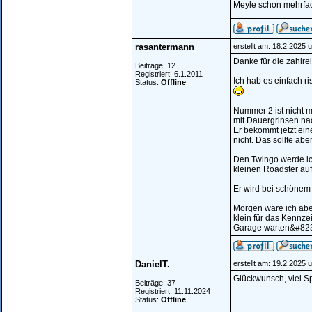
Meyle schon mehrfac
rasantermann
erstellt am: 18.2.2025 
Danke für die zahlre
Beiträge: 12
Registriert: 6.1.2011
Ich hab es einfach ris
Status:
Offline
Nummer 2 ist nicht m
mit Dauergrinsen na
Er bekommt jetzt ein
nicht. Das sollte ab
Den Twingo werde ich
kleinen Roadster auf
Er wird bei schönem
Morgen wäre ich aber
klein für das Kennze
Garage warten&#82
DanielT.
erstellt am: 19.2.2025 
Glückwunsch, viel Sp
Beiträge: 37
Registriert: 11.11.2024
Status:
Offline