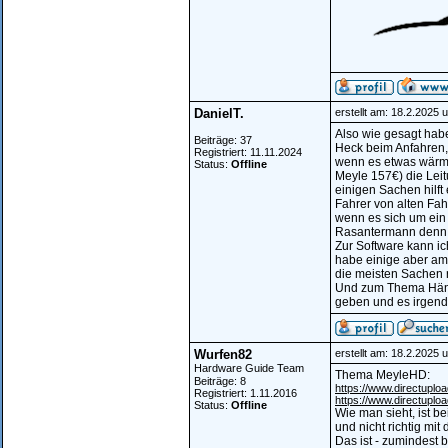
DanielT.
erstellt am: 18.2.2025 
Also wie gesagt habe
Beiträge: 37
Heck beim Anfahren,
Registriert: 11.11.2024
wenn es etwas wärmer
Status:
Offline
Meyle 157€) die Lei
einigen Sachen hilf
Fahrer von alten Fah
wenn es sich um ein 
Rasantermann denn d
Zur Software kann ic
habe einige aber am 
die meisten Sachen r
Und zum Thema Händle
geben und es irgen
Wurfen82
erstellt am: 18.2.2025 
Hardware Guide Team
Thema MeyleHD:
Beiträge: 8
https://www.directuploa
Registriert: 1.11.2016
https://www.directuplo
Status:
Offline
Wie man sieht, ist 
und nicht richtig mi
Das ist - zumindest b