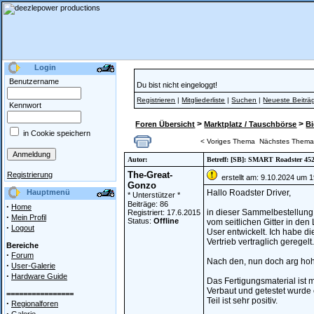
Login
Benutzername
Du bist nicht eingeloggt!
Registrieren
|
Mitgliederliste
|
Suchen
|
Neueste Beiträ
Kennwort
>
>
Foren Übersicht
Marktplatz / Tauschbörse
Bi
in Cookie speichern
< Voriges Thema
Nächstes Thema
Autor:
Betreff: [SB]: SMART Roadster 452
The-Great-
Registrierung
erstellt am: 9.10.2024 um 1
Gonzo
Hauptmenü
Hallo Roadster Driver,
* Unterstützer *
Beiträge: 86
·
Home
in dieser Sammelbestellung g
Registriert: 17.6.2015
·
Mein Profil
Status:
Offline
vom seitlichen Gitter in den 
·
Logout
User entwickelt. Ich habe d
Vertrieb vertraglich geregelt.
Bereiche
·
Forum
Nach den, nun doch arg hohe
·
User-Galerie
·
Hardware Guide
Das Fertigungsmaterial ist mi
Verbaut und getestet wurde 
================
Teil ist sehr positiv.
·
Regionalforen
·