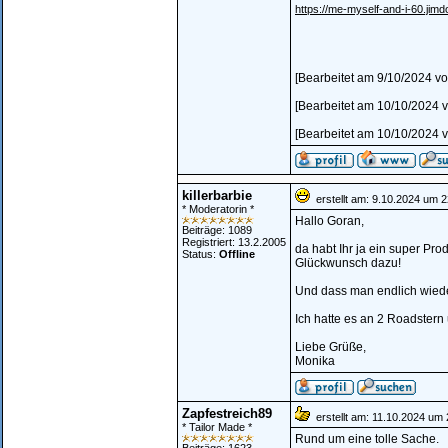
https://me-myself-and-i-60.jimd
[Bearbeitet am 9/10/2024 
[Bearbeitet am 10/10/2024 
[Bearbeitet am 10/10/2024 
killerbarbie
erstellt am: 9.10.2024 um 2
* Moderatorin *
Hallo Goran,
Beiträge: 1089
Registriert: 13.2.2005
da habt Ihr ja ein super Pro
Status:
Offline
Glückwunsch dazu!
Und dass man endlich wiede
Ich hatte es an 2 Roadstern
Liebe Grüße,
Monika
Zapfestreich89
erstellt am: 11.10.2024 um 
* Tailor Made *
Rund um eine tolle Sache.