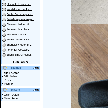
Bluetooth-Fernbedi...
Roadster neu aufge...
Suche Bordcomputer...
Aufnahmepunkt Wage...
Distanzscheiben fü...
Wickeltisch, schwa...
Verkaufe: Ein Satz...
Suche Fernlichtlam...
Shortblock Motor M...
Koffer für Gepäckt...
Suche Smart Roadst...
zum Forum
Themen
·
alle Themen
·
Bild / Video
·
Presse
·
Technik
Inhalte
·
techn. Daten
·
Motorpflege