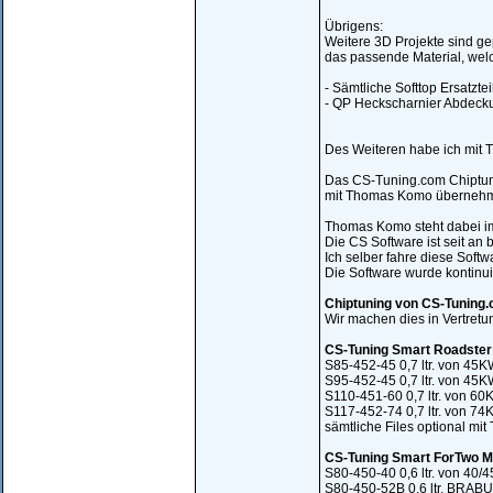
Übrigens:
Weitere 3D Projekte sind gep
das passende Material, welc
- Sämtliche Softtop Ersatztei
- QP Heckscharnier Abdecku
Des Weiteren habe ich mit 
Das CS-Tuning.com Chiptunin
mit Thomas Komo übernehme 
Thomas Komo steht dabei im
Die CS Software ist seit an
Ich selber fahre diese Softw
Die Software wurde kontinui
Chiptuning von CS-Tuning.c
Wir machen dies in Vertret
CS-Tuning Smart Roadster
S85-452-45 0,7 ltr. von 4
S95-452-45 0,7 ltr. von 4
S110-451-60 0,7 ltr. von 
S117-452-74 0,7 ltr. von 
sämtliche Files optional mi
CS-Tuning Smart ForTwo 
S80-450-40 0,6 ltr. von 4
S80-450-52B 0,6 ltr. BRA