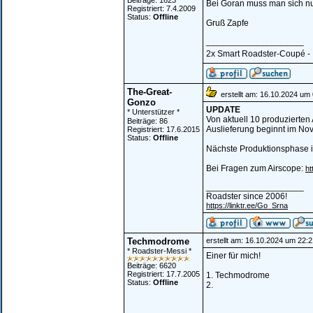
Beiträge: 1623
Bei Goran muss man sich n
Registriert: 7.4.2009
Status:
Offline
Gruß Zapfe
____________________
2x Smart Roadster-Coupé - ...
The-Great-
erstellt am: 16.10.2024 um 
Gonzo
UPDATE
* Unterstützer *
Von aktuell 10 produzierten 
Beiträge: 86
Auslieferung beginnt im No
Registriert: 17.6.2015
Status:
Offline
Nächste Produktionsphase is
Bei Fragen zum Airscope:
h
____________________
Roadster since 2006!
https://linktr.ee/Go_Srna
Techmodrome
erstellt am: 16.10.2024 um 22:2
* Roadster-Messi *
Einer für mich!
Beiträge: 6620
Registriert: 17.7.2005
1. Techmodrome
Status:
Offline
2.