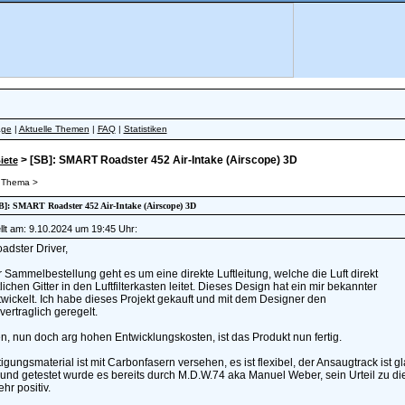
äge
|
Aktuelle Themen
|
FAQ
|
Statistiken
> [SB]: SMART Roadster 452 Air-Intake (Airscope) 3D
iete
 Thema >
SB]: SMART Roadster 452 Air-Intake (Airscope) 3D
lt am: 9.10.2024 um 19:45 Uhr:
adster Driver,
r Sammelbestellung geht es um eine direkte Luftleitung, welche die Luft direkt
lichen Gitter in den Luftfilterkasten leitet. Dieses Design hat ein mir bekannter
wickelt. Ich habe dieses Projekt gekauft und mit dem Designer den
 vertraglich geregelt.
, nun doch arg hohen Entwicklungskosten, ist das Produkt nun fertig.
igungsmaterial ist mit Carbonfasern versehen, es ist flexibel, der Ansaugtrack ist gla
und getestet wurde es bereits durch M.D.W.74 aka Manuel Weber, sein Urteil zu d
sehr positiv.