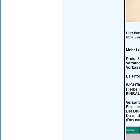
Hier ka
https://s
Mehr Lu
Preis: 8
Versand
Vorkass
Es erfo
WICHTI
Hierbei 
EINBAU 
Versand
Bitte re
Der Druc
Da wir d
(Das mac