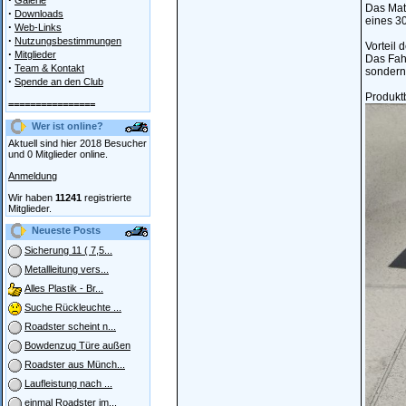
Galerie
Das Mate
·
Downloads
eines 30
·
Web-Links
·
Nutzungsbestimmungen
Vorteil 
·
Mitglieder
Das Fahr
·
Team & Kontakt
sondern 
·
Spende an den Club
Produktb
================
Wer ist online?
Aktuell sind hier 2018 Besucher
und 0 Mitglieder online.
Anmeldung
Wir haben
11241
registrierte
Mitglieder.
Neueste Posts
Sicherung 11 ( 7,5...
Metallleitung vers...
Alles Plastik - Br...
Suche Rückleuchte ...
Roadster scheint n...
Bowdenzug Türe außen
Roadster aus Münch...
Laufleistung nach ...
einmal Roadster im...