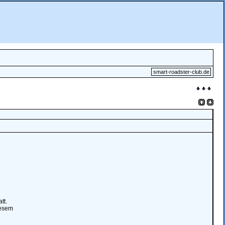
smart-roadster-club.de
tt.
iesem