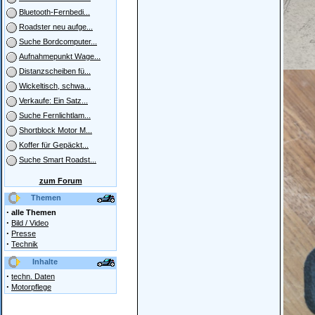
Bluetooth-Fernbedi...
Roadster neu aufge...
Suche Bordcomputer...
Aufnahmepunkt Wage...
Distanzscheiben fü...
Wickeltisch, schwa...
Verkaufe: Ein Satz...
Suche Fernlichtlam...
Shortblock Motor M...
Koffer für Gepäckt...
Suche Smart Roadst...
zum Forum
Themen
·
alle Themen
·
Bild / Video
·
Presse
·
Technik
Inhalte
·
techn. Daten
·
Motorpflege