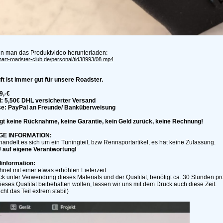
nn man das Produktvideo herunterladen:
mart-roadster-club.de/personal/tid38993/08.mp4
ft ist immer gut für unsere Roadster.
9,-€
: 5,50€ DHL versicherter Versand
e: PayPal an Freunde/ Banküberweisung
lgt keine Rücknahme, keine Garantie, kein Geld zurück, keine Rechnung!
GE INFORMATION:
handelt es sich um ein Tuningteil, bzw Rennsportartikel, es hat keine Zulassung.
auf eigene Verantwortung!
information:
chnet mit einer etwas erhöhten Lieferzeit.
k unter Verwendung dieses Materials und der Qualität, benötigt ca. 30 Stunden pro
ieses Qualität beibehalten wollen, lassen wir uns mit dem Druck auch diese Zeit.
ht das Teil extrem stabil)