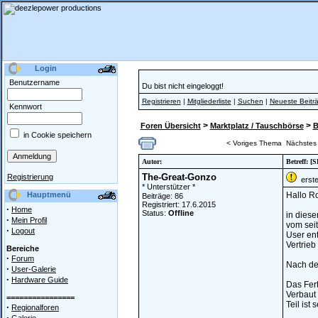
Login
Benutzername
Du bist nicht eingeloggt!
Registrieren
|
Mitgliederliste
|
Suchen
|
Neueste Beitr
Kennwort
>
>
Foren Übersicht
Marktplatz / Tauschbörse
B
in Cookie speichern
< Voriges Thema
Nächstes
Autor:
Betreff: [
The-Great-Gonzo
Registrierung
erstel
* Unterstützer *
Hauptmenü
Hallo Ro
Beiträge: 86
Registriert: 17.6.2015
·
Home
Status:
Offline
in diese
·
Mein Profil
vom seit
·
Logout
User ent
Vertrieb
Bereiche
·
Forum
Nach den
·
User-Galerie
·
Hardware Guide
Das Fert
Verbaut 
================
Teil ist 
·
Regionalforen
·