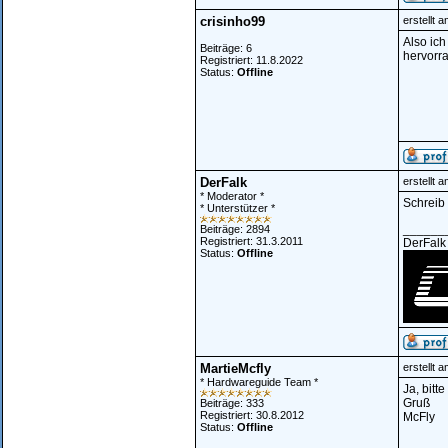
crisinho99
erstellt 
Also ich
Beiträge: 6
hervorra
Registriert: 11.8.2022
Status:
Offline
DerFalk
erstellt 
* Moderator *
Schreib 
* Unterstützer *
______
Beiträge: 2894
Registriert: 31.3.2011
DerFalk
Status:
Offline
MartieMcfly
erstellt 
* Hardwareguide Team *
Ja, bitt
Gruß
Beiträge: 333
Registriert: 30.8.2012
McFly
Status:
Offline