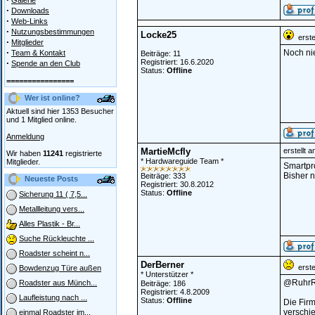
Galerie
·
Downloads
·
Web-Links
·
Nutzungsbestimmungen
Locke25
erstel
·
Mitglieder
·
Noch ni
Team & Kontakt
Beiträge: 11
·
Registriert: 16.6.2020
Spende an den Club
Status:
Offline
================
Wer ist online?
Aktuell sind hier 1353 Besucher
und 1 Mitglied online.
Anmeldung
MartieMcfly
erstellt 
Wir haben
11241
registrierte
* Hardwareguide Team *
Mitglieder.
Smartpr
Bisher n
Beiträge: 333
Neueste Posts
Registriert: 30.8.2012
Status:
Offline
Sicherung 11 ( 7,5...
Metallleitung vers...
Alles Plastik - Br...
Suche Rückleuchte ...
Roadster scheint n...
DerBerner
erstel
Bowdenzug Türe außen
* Unterstützer *
@RuhrR
Roadster aus Münch...
Beiträge: 186
Registriert: 4.8.2009
Laufleistung nach ...
Status:
Offline
Die Firm
verschi
einmal Roadster im...