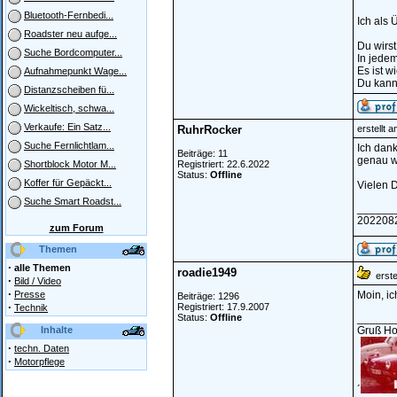
Bluetooth-Fernbedi...
Ich als
Roadster neu aufge...
Du wirst
Suche Bordcomputer...
In jedem
Es ist w
Aufnahmepunkt Wage...
Du kanns
Distanzscheiben fü...
Wickeltisch, schwa...
Verkaufe: Ein Satz...
RuhrRocker
erstellt 
Suche Fernlichtlam...
Ich dank
Beiträge: 11
genau wi
Registriert: 22.6.2022
Shortblock Motor M...
Status:
Offline
Koffer für Gepäckt...
Vielen 
Suche Smart Roadst...
______
202208
zum Forum
Themen
·
alle Themen
roadie1949
erstel
·
Bild / Video
·
Presse
Moin, ic
Beiträge: 1296
·
Registriert: 17.9.2007
Technik
Status:
Offline
______
Inhalte
Gruß Ho
·
techn. Daten
·
Motorpflege
´