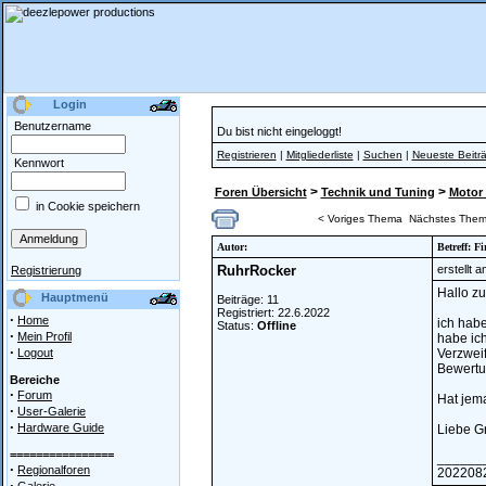
Login
Benutzername
Du bist nicht eingeloggt!
Registrieren
|
Mitgliederliste
|
Suchen
|
Neueste Beitr
Kennwort
>
>
Foren Übersicht
Technik und Tuning
Motor 
in Cookie speichern
< Voriges Thema
Nächstes Them
Autor:
Betreff: F
RuhrRocker
erstellt 
Registrierung
Hallo z
Hauptmenü
Beiträge: 11
Registriert: 22.6.2022
·
Home
ich habe
Status:
Offline
·
Mein Profil
habe ich
·
Logout
Verzweif
Bewertun
Bereiche
·
Forum
Hat jema
·
User-Galerie
·
Hardware Guide
Liebe G
================
______
·
Regionalforen
202208
·