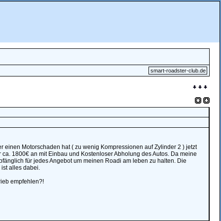
smart-roadster-club.de
 einen Motorschaden hat ( zu wenig Kompressionen auf Zylinder 2 ) jetzt
für ca. 1800€ an mit Einbau und Kostenloser Abholung des Autos. Da meine
mpfänglich für jedes Angebot um meinen Roadi am leben zu halten. Die
st alles dabei.
rieb empfehlen?!