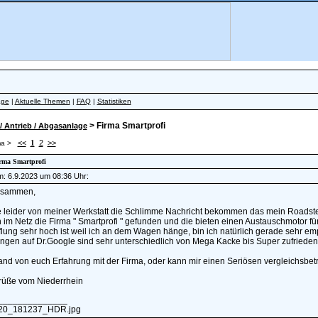
äge
|
Aktuelle Themen
|
FAQ
|
Statistiken
> Firma Smartprofi
/ Antrieb / Abgasanlage
<<
1
2
>>
a >
irma Smartprofi
am: 6.9.2023 um 08:36 Uhr:
usammen,
 leider von meiner Werkstatt die Schlimme Nachricht bekommen das mein Roadster
 im Netz die Firma " Smartprofi " gefunden und die bieten einen Austauschmotor 
lung sehr hoch ist weil ich an dem Wagen hänge, bin ich natürlich gerade sehr e
gen auf Dr.Google sind sehr unterschiedlich von Mega Kacke bis Super zufrieden i
nd von euch Erfahrung mit der Firma, oder kann mir einen Seriösen vergleichsbet
rüße vom Niederrhein
______________
20_181237_HDR.jpg