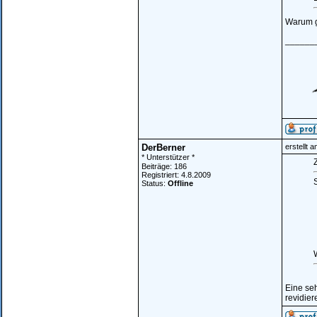
Warum g
______
DerBerner
erstellt 
* Unterstützer *
Z
Beiträge: 186
Registriert: 4.8.2009
Status:
Offline
Eine seh
revidier