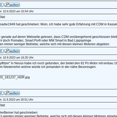
am: 10.9.2023 um 15:54 Uhr:
itat:
roadie1949 hat geschrieben: Moin, ich habe sehr gute Erfahrung mit CDM in Kasse
e gerade auf deren Webseite gelesen, dass CDM vorübergehend geschlossen bleib
l doch Fismatec, Smart Porfi oder MW Smart in Bad Lippspringe.
en immer weniger Betriebe, welche sich mit diesen kleinen Motoren abgeben.
am: 10.9.2023 um 16:25 Uhr:
yflitzer" in Neuss habe ich noch gefunden, der bietet den 82 Ps Motor mit einbau 16
am Niederrehin wohne würde ich jemanden in der nähe Bevorzugen.
______________
20_181237_HDR.jpg
am: 11.9.2023 um 20:51 Uhr:
itat:
DerBerner hat geschrieben:
Es werden immer weniger Betriebe, welche sich mit diesen kleinen Motoren abgeb