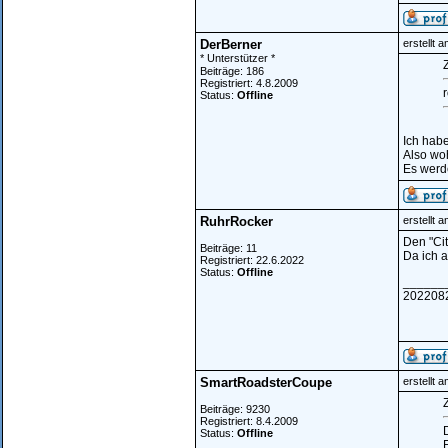
DerBerner
erstellt 
* Unterstützer *
Z
Beiträge: 186
Registriert: 4.8.2009
Status:
Offline
Ich hab
Also woh
Es werd
RuhrRocker
erstellt 
Den "Cit
Beiträge: 11
Da ich 
Registriert: 22.6.2022
Status:
Offline
______
202208
SmartRoadsterCoupe
erstellt 
Z
Beiträge: 9230
Registriert: 8.4.2009
Status:
Offline