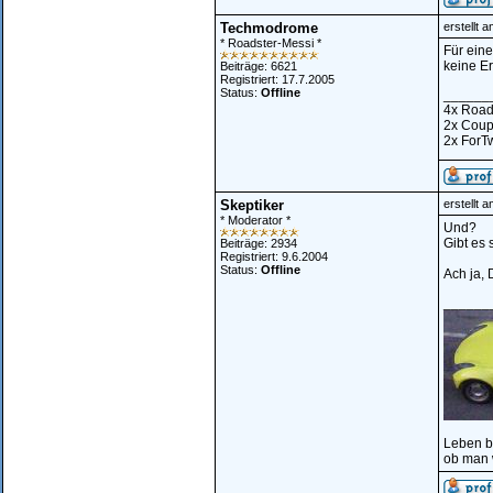
Techmodrome
erstellt 
* Roadster-Messi *
Für ein
keine Er
Beiträge: 6621
Registriert: 17.7.2005
Status:
Offline
______
4x Road
2x Cou
2x ForT
Skeptiker
erstellt 
* Moderator *
Und?
Gibt es
Beiträge: 2934
Registriert: 9.6.2004
Status:
Offline
Ach ja, 
______
Leben b
ob man w