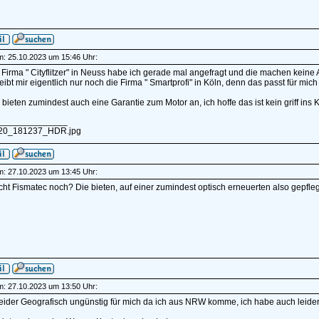
am: 25.10.2023 um 15:46 Uhr:
e Firma " Cityflitzer" in Neuss habe ich gerade mal angefragt und die machen ke
eibt mir eigentlich nur noch die Firma " Smartprofi" in Köln, denn das passt für mi
 bieten zumindest auch eine Garantie zum Motor an, ich hoffe das ist kein griff ins
______________
20_181237_HDR.jpg
am: 27.10.2023 um 13:45 Uhr:
icht Fismatec noch? Die bieten, auf einer zumindest optisch erneuerten also gep
am: 27.10.2023 um 13:50 Uhr:
leider Geografisch ungünstig für mich da ich aus NRW komme, ich habe auch leider