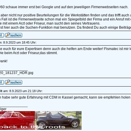
 Ü60 schaue immer erst bei Google und auf den jeweiligen Firmenwebseiten nach.
 aber nicht nur positive Beurteilungen für die Werkstätten finden und das trifft auch
 Fall ist die Firmenwebseite schon mal ein Spiegelbild der Firma und ein Anruf mit 
ie mit einem Arzt oder Friseur, man sucht den seines Vertrauens.
t hier auch die Suchen-Funktion mal benutzen. Da findest Du auch einige Beiträg
am: 8.9.2023 um 18:45 Uhr:
e euch für eure Expertisen denn auch die helfen am Ende weiter! Fismatec ist mir l
e beim Arzt oder Friseur,das stimmt.
Dank!
______________
20_181237_HDR.jpg
lt am: 8.9.2023 um 21:18 Uhr:
h habe sehr gute Erfahrung mit CDM in Kassel gemacht, kann sie empfehlen holen
______________
lger