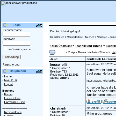
Login
Benutzername
Du bist nicht eingeloggt!
Registrieren
|
Mitgliederliste
|
Suchen
|
Neueste Beiträ
Kennwort
>
>
Foren Übersicht
Technik und Tuning
Elektrik
in Cookie speichern
<<
< Voriges Thema
Nächstes Thema >
Autor:
Betreff: Hella LED-Modul
kosso_olli
erstellt am: 26.8.2025 
Registrierung
* Unterstützer *
Scheinwerfer sind sel
Hauptmenü
Beiträge: 713
Sagt sogar Hella selb
Registriert: 12.12.2011
·
Home
Status:
Offline
·
Mein Profil
https://www.hella-bulb
·
Logout
Ich selber habe die 
Bereiche
der Sonne oder 30min
·
Forum
funktionieren immer
·
User-Galerie
·
Hardware Guide
christianh
erstellt am: 26.8.2025 
================
·
* Unterstützer *
Regionalforen
@the-great-gonzo
Beiträge: 82
·