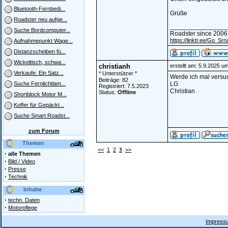
Bluetooth-Fernbedi...
Grüße
Roadster neu aufge...
________________
Suche Bordcomputer...
Roadster since 2006
https://linktr.ee/Go_Srn
Aufnahmepunkt Wage...
Distanzscheiben fü...
Wickeltisch, schwa...
christianh
erstellt am: 5.9.2025 u
Verkaufe: Ein Satz...
* Unterstützer *
Werde ich mal versu
Beiträge: 82
LG
Suche Fernlichtlam...
Registriert: 7.5.2023
Christian
Status:
Offline
Shortblock Motor M...
Koffer für Gepäckt...
Suche Smart Roadst...
zum Forum
Themen
<<
1
2
3
>>
·
alle Themen
·
Bild / Video
·
Presse
·
Technik
Inhalte
·
techn. Daten
·
Motorpflege
Impressu