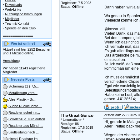
Galerie
Registriert: 7.5.2023
·
Downloads
Status:
Offline
Dann haben wir ja al
·
Web-Links
·
Nutzungsbestimmungen
Wo genau in Spanien
·
Mitglieder
Vielleicht könnte i
·
Team & Kontakt
·
Spende an den Club
@kosso_olli
Vielen Dank, das mac
================
Bei den Lampen gibt 
Wenn ich das richtig
Wer ist online?
Ich vermute mal, das d
Aktuell sind hier 2252 Besucher
Es gab allerdings au
und 1 Mitglied online.
Das ärgerliche beim 
einzustellen.
Anmeldung
Ja, ich weiß, daß m
Wir haben
11241
registrierte
kommt man um eine W
Mitglieder.
Ich muss demnächst 
Neueste Posts
verschiedene Clipse
Egal wie vorsichtig 
Sicherung 11 ( 7,5...
Befestigungsmöglich
Metallleitung vers...
Habe keine Lust, al
gehen. &#128514;
Alles Plastik - Br...
Suche Rückleuchte ...
Roadster scheint n...
The-Great-Gonzo
erstellt am: 27.8.2025 
Bowdenzug Türe außen
* Unterstützer *
Hi, gerade in Malaga
Beiträge: 86
Roadster aus Münch...
Aber Freitag back fli
Registriert: 17.6.2015
Status:
Offline
Laufleistung nach ...
Wegen der Abdeckung,
einmal Roadster im...
Unten eingesteckt un