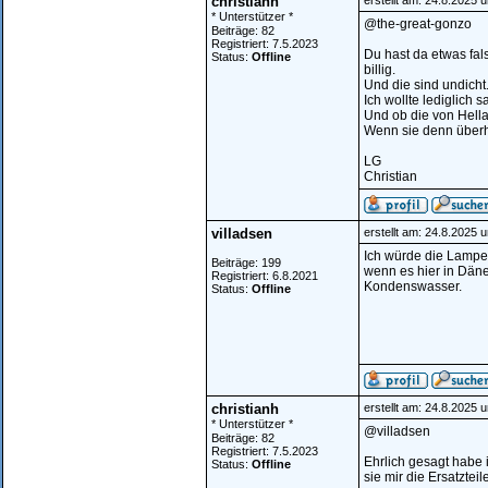
christianh
erstellt am: 24.8.2025 
* Unterstützer *
@the-great-gonzo
Beiträge: 82
Registriert: 7.5.2023
Du hast da etwas fal
Status:
Offline
billig.
Und die sind undicht.
Ich wollte lediglich 
Und ob die von Hella 
Wenn sie denn überha
LG
Christian
villadsen
erstellt am: 24.8.2025 
Ich würde die Lampen
Beiträge: 199
wenn es hier in Däne
Registriert: 6.8.2021
Kondenswasser.
Status:
Offline
christianh
erstellt am: 24.8.2025 
* Unterstützer *
@villadsen
Beiträge: 82
Registriert: 7.5.2023
Ehrlich gesagt habe i
Status:
Offline
sie mir die Ersatzte