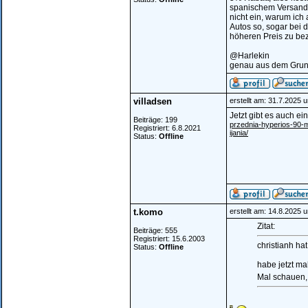
spanischem Versand i
nicht ein, warum ich
Autos so, sogar bei 
höheren Preis zu bez
@Harlekin
genau aus dem Grund 
villadsen
erstellt am: 31.7.2025 
Jetzt gibt es auch ei
Beiträge: 199
przednia-hyperios-90-
Registriert: 6.8.2021
ijania/
Status:
Offline
t.komo
erstellt am: 14.8.2025 
Zitat:
Beiträge: 555
Registriert: 15.6.2003
christianh ha
Status:
Offline
habe jetzt ma
Mal schauen,