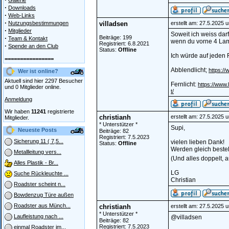
Galerie
·
Downloads
·
Web-Links
·
Nutzungsbestimmungen
villadsen
erstellt am: 27.5.2025 
·
Mitglieder
Soweit ich weiss dar
·
Beiträge: 199
Team & Kontakt
wenn du vorne 4 Lam
Registriert: 6.8.2021
·
Spende an den Club
Status:
Offline
Ich würde auf jeden F
================
Abblendlicht;
https:/
Wer ist online?
Aktuell sind hier 2297 Besucher
Fernlicht:
https://www.
und 0 Mitglieder online.
t/
Anmeldung
Wir haben
11241
registrierte
christianh
erstellt am: 27.5.2025 
Mitglieder.
* Unterstützer *
Supi,
Neueste Posts
Beiträge: 82
Registriert: 7.5.2023
Sicherung 11 ( 7,5...
vielen lieben Dank!
Status:
Offline
Werden gleich bestell
Metallleitung vers...
(Und alles doppelt, 
Alles Plastik - Br...
LG
Suche Rückleuchte ...
Christian
Roadster scheint n...
Bowdenzug Türe außen
Roadster aus Münch...
christianh
erstellt am: 27.5.2025 
* Unterstützer *
Laufleistung nach ...
@villadsen
Beiträge: 82
Registriert: 7.5.2023
einmal Roadster im...