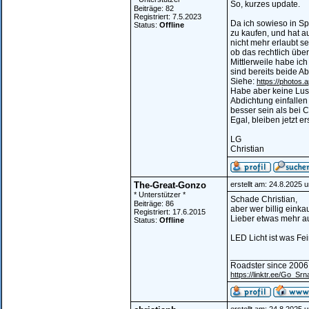
So, kurzes update.
Beiträge: 82
Registriert: 7.5.2023
Da ich sowieso in Spa
Status:
Offline
zu kaufen, und hat au
nicht mehr erlaubt 
ob das rechtlich über
Mittlerweile habe ich
sind bereits beide A
Siehe:
https://photos
Habe aber keine Lust
Abdichtung einfallen 
besser sein als bei
Egal, bleiben jetzt er
LG
Christian
The-Great-Gonzo
erstellt am: 24.8.2025 
* Unterstützer *
Schade Christian,
Beiträge: 86
aber wer billig einkau
Registriert: 17.6.2015
Lieber etwas mehr a
Status:
Offline
LED Licht ist was Fe
________________
Roadster since 2006
https://linktr.ee/Go_Srn