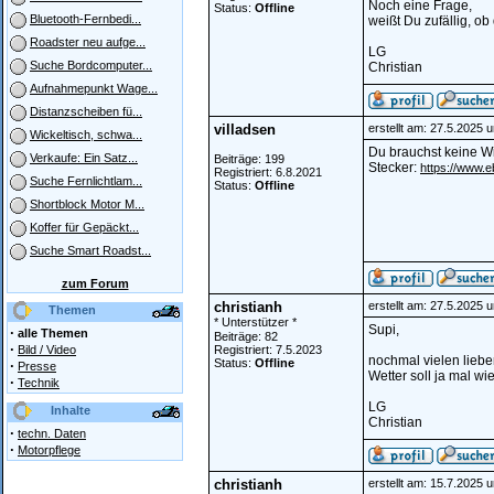
Noch eine Frage,
Status:
Offline
Bluetooth-Fernbedi...
weißt Du zufällig, ob
Roadster neu aufge...
LG
Suche Bordcomputer...
Christian
Aufnahmepunkt Wage...
Distanzscheiben fü...
villadsen
erstellt am: 27.5.2025 
Wickeltisch, schwa...
Du brauchst keine Wi
Verkaufe: Ein Satz...
Beiträge: 199
Stecker:
https://www.
Registriert: 6.8.2021
Suche Fernlichtlam...
Status:
Offline
Shortblock Motor M...
Koffer für Gepäckt...
Suche Smart Roadst...
zum Forum
christianh
erstellt am: 27.5.2025 
Themen
* Unterstützer *
Supi,
·
alle Themen
Beiträge: 82
·
Bild / Video
Registriert: 7.5.2023
nochmal vielen liebe
Status:
Offline
·
Presse
Wetter soll ja mal wied
·
Technik
LG
Inhalte
Christian
·
techn. Daten
·
Motorpflege
christianh
erstellt am: 15.7.2025 