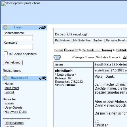
Login
Benutzername
Du bist nicht eingeloggt!
Registrieren
|
Mitgliederliste
|
Suchen
|
Neueste Beiträ
Kennwort
>
>
Foren Übersicht
Technik und Tuning
Elektrik
in Cookie speichern
<<
< Voriges Thema
Nächstes Thema >
Autor:
Betreff: Hella LED-Modul
christianh
erstellt am: 27.5.2025 
Registrierung
* Unterstützer *
Vielen Dank,
Hauptmenü
Beiträge: 82
Registriert: 7.5.2023
·
Home
dann mache ich mich
Status:
Offline
·
Mein Profil
Dachte immer, die k
·
Logout
speziell zugelassen 
Bereiche
Aber mit den Abdeck
·
Forum
Dann vielleicht doch
·
User-Galerie
·
Hardware Guide
Dir noch einen schö
================
LG
·
Regionalforen
Christian
·