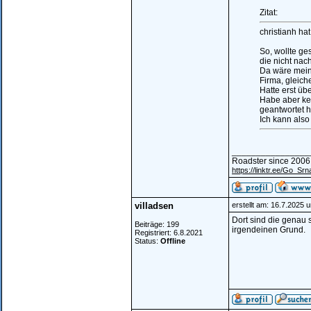
Zitat:
christianh ha
So, wollte ge
die nicht nac
Da wäre meine
Firma, gleich
Hatte erst üb
Habe aber kei
geantwortet h
Ich kann also
________________
Roadster since 2006
https://linktr.ee/Go_Srn
villadsen
erstellt am: 16.7.2025 
Dort sind die genau 
Beiträge: 199
irgendeinen Grund.
Registriert: 6.8.2021
Status:
Offline