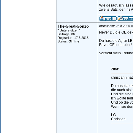
Wie gesagt, ich lass
zweite Satz, der ins 
The-Great-Gonzo
erstellt am: 25.8.2025 
* Unterstützer *
Never Du die OE geka
Beiträge: 86
Registriert: 17.6.2015
Du hast die Agrar LE
Status:
Offline
Bever OE Industries!
Vorsicht mein Freund
Zitat:
christianh ha
Du hast da et
die auch als bi
Und die sind u
Ich wollte led
Und ob die vo
Wenn sie denn
LG
Christian
________________