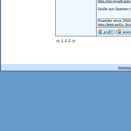
https://me-myself-and-i
Grüße aus Spanien 
________________
Roadster since 2006
https://linktr.ee/Go_Srn
<<
1
2
3
>>
Impressu