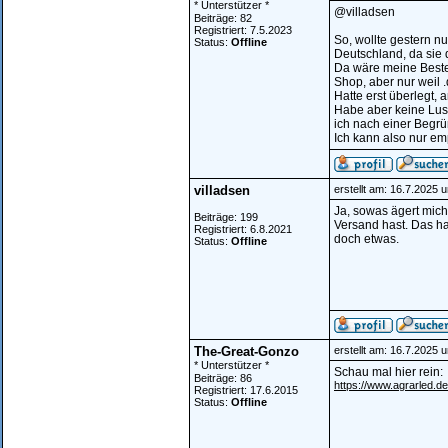
* Unterstützer *
@villadsen
Beiträge: 82
Registriert: 7.5.2023
So, wollte gestern n
Status:
Offline
Deutschland, da sie 
Da wäre meine Bestel
Shop, aber nur weil .
Hatte erst überlegt,
Habe aber keine Lust
ich nach einer Begrü
Ich kann also nur em
villadsen
erstellt am: 16.7.2025 
Ja, sowas ägert mich
Beiträge: 199
Versand hast. Das ha
Registriert: 6.8.2021
doch etwas.
Status:
Offline
The-Great-Gonzo
erstellt am: 16.7.2025 
* Unterstützer *
Schau mal hier rein:
Beiträge: 86
https://www.agrarled.de
Registriert: 17.6.2015
Status:
Offline