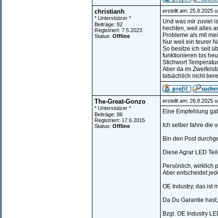
christianh
erstellt am: 25.8.2025 
* Unterstützer *
Und was mir zuviel i
Beiträge: 82
hechten, weil alles a
Registriert: 7.5.2023
Probleme als mit me
Status:
Offline
Nur weil ein teurer N
So besitze ich seit 
funktionieren bis he
Stichwort Temperatur
Aber da im Zweifelsf
tatsächlich nicht be
The-Great-Gonzo
erstellt am: 26.8.2025 
* Unterstützer *
Eine Empfehlung gab
Beiträge: 86
Registriert: 17.6.2015
Ich selber fahre die 
Status:
Offline
Bin den Post durchg
Diese Agrar LED Teile
Persönlich, wirklich 
Aber entscheidet jede
OE Industry, das ist
Da Du Garantie hast,
Bzgl. OE Industry LE