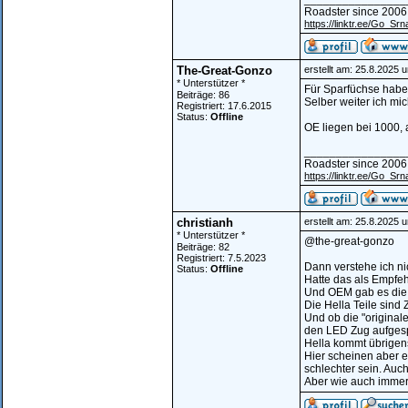
Roadster since 2006
https://linktr.ee/Go_Srn
The-Great-Gonzo
erstellt am: 25.8.2025 
* Unterstützer *
Für Sparfüchse habe
Beiträge: 86
Selber weiter ich mi
Registriert: 17.6.2015
Status:
Offline
OE liegen bei 1000, 
________________
Roadster since 2006
https://linktr.ee/Go_Srn
christianh
erstellt am: 25.8.2025 
* Unterstützer *
@the-great-gonzo
Beiträge: 82
Registriert: 7.5.2023
Dann verstehe ich ni
Status:
Offline
Hatte das als Empfe
Und OEM gab es die 
Die Hella Teile sind
Und ob die "original
den LED Zug aufges
Hella kommt übrigens
Hier scheinen aber 
schlechter sein. Auch
Aber wie auch immer