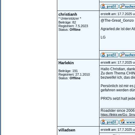
christianh
erstellt am: 17.7.2025 
* Unterstützer *
@The-Great_Gonzo
Beiträge: 82
Registriert: 7.5.2023
Agrarled.de ist der A
Status:
Offline
LG
Harlekin
erstellt am: 17.7.2025 
Hallo Christian, dank
Beiträge: 191
Zu dem Thema CHINA, 
Registriert: 27.1.2010
bezweifel ich, das d
Status:
Offline
Persönlich ist mir 
gefahren werden dür
PRIO's setzt halt jede
________________
Roadster since 2006
https://linktr.ee/Go_Srn
villadsen
erstellt am: 17.7.2025 