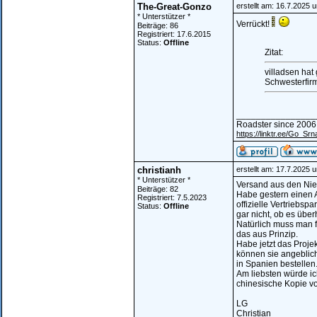
The-Great-Gonzo
erstellt am: 16.7.2025 
* Unterstützer *
Verrückt!
Beiträge: 86
Registriert: 17.6.2015
Status:
Offline
Zitat:
villadsen hat
Schwesterfir
________________
Roadster since 2006
https://linktr.ee/Go_Srn
christianh
erstellt am: 17.7.2025 
* Unterstützer *
Versand aus den Nie
Beiträge: 82
Habe gestern einen 
Registriert: 7.5.2023
offizielle Vertriebs
Status:
Offline
gar nicht, ob es übe
Natürlich muss man f
das aus Prinzip.
Habe jetzt das Proj
können sie angeblich
in Spanien bestelle
Am liebsten würde ic
chinesische Kopie vo
LG
Christian