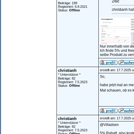
Zitat:
Beiträge: 199
Registriert: 6.8.2021
christianh ha
Status:
Offline
Nur innerhalb von d
Ich finde 5% und fre
selbe Produkt zu ver
christianh
erstellt am: 17.7.2025 
* Unterstützer *
So,
Beiträge: 82
Registriert: 7.5.2023
habe jetzt mal an me
Status:
Offline
Mal schauen, ob es 
christianh
erstellt am: 17.7.2025 
* Unterstützer *
@Villadsen
Beiträge: 82
Registriert: 7.5.2023
5% Rabatt, also kost
Status:
Offline