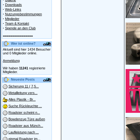
Galerie
·
Downloads
·
Web-Links
·
Nutzungsbestimmungen
·
Mitglieder
·
Team & Kontakt
·
Spende an den Club
================
Wer ist online?
Aktuell sind hier 1434 Besucher
und 0 Mitglieder online.
Anmeldung
Wir haben
11241
registrierte
Mitglieder.
Neueste Posts
Sicherung 11 ( 7,5...
Metallleitung vers...
Alles Plastik - Br...
Suche Rückleuchte ...
Roadster scheint n...
Bowdenzug Türe außen
Roadster aus Münch...
Laufleistung nach ...
einmal Roadster im...