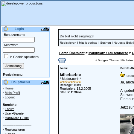
Login
Benutzername
Du bist nicht eingeloggt!
Registrieren
|
Mitgliederliste
|
Suchen
|
Neueste Beitr
Kennwort
>
>
Foren Übersicht
Marktplatz / Tauschbörse
G
in Cookie speichern
< Voriges Thema
Nächstes
Autor:
Betreff: A
killerbarbie
Registrierung
erstel
* Moderatorin *
Hauptmenü
Ja, auch
Beiträge: 1089
·
Home
Registriert: 13.2.2005
Angebote
·
Status:
Offline
Mein Profil
Sie werd
·
Logout
Eine aus
Bereiche
Jetzt z
·
Forum
·
User-Galerie
·
Hardware Guide
================
·
Regionalforen
·