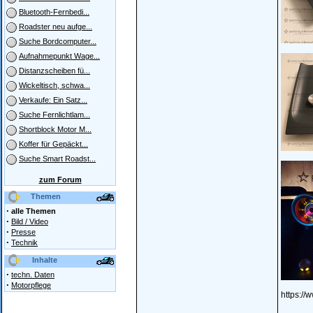
Bluetooth-Fernbedi...
Roadster neu aufge...
Suche Bordcomputer...
Aufnahmepunkt Wage...
Distanzscheiben fü...
Wickeltisch, schwa...
Verkaufe: Ein Satz...
Suche Fernlichtlam...
Shortblock Motor M...
Koffer für Gepäckt...
Suche Smart Roadst...
zum Forum
Themen
·
alle Themen
·
Bild / Video
·
Presse
·
Technik
Inhalte
·
techn. Daten
·
Motorpflege
https://