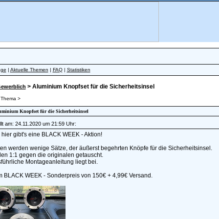
äge
|
Aktuelle Themen
|
FAQ
|
Statistiken
> Aluminium Knopfset für die Sicherheitsinsel
ewerblich
 Thema >
luminium Knopfset für die Sicherheitsinsel
lt am: 24.11.2020 um 21:59 Uhr:
 hier gibt's eine BLACK WEEK - Aktion!
n werden wenige Sätze, der äußerst begehrten Knöpfe für die Sicherheitsinsel.
en 1:1 gegen die originalen getauscht.
führliche Montageanleitung liegt bei.
um BLACK WEEK - Sonderpreis von 150€ + 4,99€ Versand.