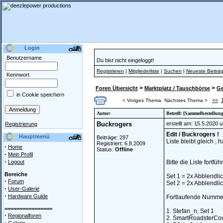
Login
Benutzername
Du bist nicht eingeloggt!
Registrieren
|
Mitgliederliste
|
Suchen
|
Neueste Beiträ
Kennwort
>
>
Foren Übersicht
Marktplatz / Tauschbörse
Ge
in Cookie speichern
<<
< Voriges Thema
Nächstes Thema >
Autor:
Betreff: [Sammelbestellu
Buckrogers
erstellt am: 15.5.2020 
Registrierung
Edit / Buckrogers !
Hauptmenü
Beiträge: 297
Liste bleibt gleich 
Registriert: 6.8.2009
·
Home
Status:
Offline
·
Mein Profil
·
Logout
Bitte die Liste fortfüh
Bereiche
Set 1 = 2x Abblendlic
·
Forum
Set 2 = 2x Abblendlic
·
User-Galerie
·
Hardware Guide
Fortlaufende Nummer
================
1. Stefan_n, Set 1
·
Regionalforen
2. SmartRoadsterCou
·