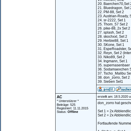
20. Baerchen70,Set 
21. Bluedragon, Set 
22. PM-88, Set 2
23. Austrian-Roady, 
24. sr-2222, Set 1
25. Thom_57 Set 2
26. pike-88, 2x Set 2
27. splash, Set 2
28. skochxxl, Set 2
29. Herbie88, Set 1
30. SKone, Set 1
31. EspeRoadster, Se
32. Reyn, Set 2 (Inte
33. Niko89, Set 2
34. Ingmann, Set 1
35. supernasenbaer 
36. Sodamaexchen S
37. Tscho_Malibu Se
38. don_zorro, Set 2
39. Sieben Set1
AC
erstellt am: 18.5.2020 
* Unterstützer *
don_zorro hat geschri
Beiträge: 525
Registriert: 11.11.2015
Set 1 = 2x Abblendlic
Status:
Offline
Set 2 = 2x Abblendlic
Fortlaufende Nummer