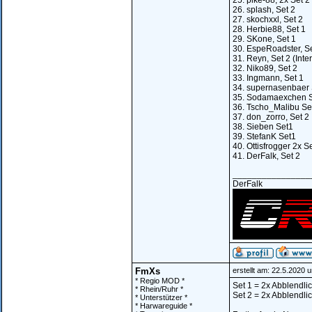
25. pike-88, 2x Set 2
26. splash, Set 2
27. skochxxl, Set 2
28. Herbie88, Set 1
29. SKone, Set 1
30. EspeRoadster, Se
31. Reyn, Set 2 (Inte
32. Niko89, Set 2
33. Ingmann, Set 1
34. supernasenbaer 
35. Sodamaexchen S
36. Tscho_Malibu Se
37. don_zorro, Set 2
38. Sieben Set1
39. StefanK Set1
40. Ottisfrogger 2x S
41. DerFalk, Set 2
________________
DerFalk
FmXs
erstellt am: 22.5.2020 
* Regio MOD *
Set 1 = 2x Abblendlic
* Rhein/Ruhr *
Set 2 = 2x Abblendlic
* Unterstützer *
* Harwareguide *