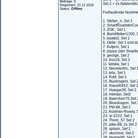
Beiträge: 6
Set 2 = 2x Abblendlic
Registriert: 22.12.2018
Status:
Offline
Fortlaufende Nummer
1. Stefan_n, Set 1
2. SmartRoadsterCou
3. ZOK , Set 1
4. Banditbiker1200, 
5. bastel2, Set 1
6. Oldie; Set 1 und d
7. Kutjero, Set 1
8. jojojur (der Smarte
9. george, Set 2
10. tros18, Set 2
11. kdskw, Set 1
12. Neoelectric, Set 
13. jela, Set 1
14. FvM, Set 2
15. Buckrogers, Set 
16. KlausR452, Set 
17. Haegar28, Set 2
18. mlieder, Set2
19. Baerchen70,Set 
20. Bluedragon, Set 
21. PM-88, Set 2
22. Austrian-Roady, 
23. sr-2222, Set 1
24. Thom_57 Set 2
25. pike-88, 2x Set 2
26. splash, Set 2
27. skochxxl, Set 2
28. Herbie88, Set 1