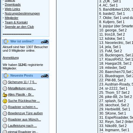
Galerie
3. ZOK , Set 1
·
Downloads
4. AC, Set 1
·
Web-Links
5. Banditbiker1200, 
·
Nutzungsbestimmungen
6. bastel2, Set 1
·
7. Oldie; Set 1 und d
Mitglieder
·
8. Kutjero, Set 1
Team & Kontakt
9. jojojur (der Smarte
·
Spende an den Club
10. george, Set 2
================
11. tros18, Set 2
12. kdskw, Set 1
Wer ist online?
13. Neoelectric, Set 
14. jela, Set 1
Aktuell sind hier 1307 Besucher
und 0 Mitglieder online.
15. FvM, Set 2
16. Buckrogers, Set 
Anmeldung
17. KlausR452, Set 
18. Haegar28, Set 2
Wir haben
11241
registrierte
19. mlieder, Set2
Mitglieder.
20. Baerchen70,Set 
Neueste Posts
21. Bluedragon, Set 
22. PM-88, Set 2
Sicherung 11 ( 7,5...
23. Austrian-Roady, 
24. sr-2222, Set 1
Metallleitung vers...
25. Thom_57 Set 2
Alles Plastik - Br...
26. pike-88, 2x Set 2
27. splash, Set 2
Suche Rückleuchte ...
28. skochxxl, Set 2
Roadster scheint n...
29. Herbie88, Set 1
30. SKone, Set 1
Bowdenzug Türe außen
31. EspeRoadster, Se
Roadster aus Münch...
32. Reyn, Set 2 (Inte
33. Niko89, Set 2
Laufleistung nach ...
34. Ingmann, Set 1
einmal Roadster im...