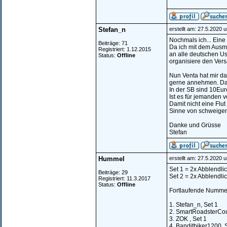
Stefan_n
erstellt am: 27.5.2020 
Nochmals ich... Eine
Beiträge: 71
Da ich mit dem Ausma
Registriert: 1.12.2015
an alle deutschen Us
Status:
Offline
organisiere den Ver
Nun Venta hat mir d
gerne annehmen. Das
In der SB sind 10Eu
Ist es für jemanden 
Damit nicht eine Flu
Sinne von schweigen
Danke und Grüsse
Stefan
Hummel
erstellt am: 27.5.2020 
Set 1 = 2x Abblendlic
Beiträge: 29
Set 2 = 2x Abblendlic
Registriert: 11.3.2017
Status:
Offline
Fortlaufende Nummer
1. Stefan_n, Set 1
2. SmartRoadsterCou
3. ZOK , Set 1
4. Banditbiker1200, 