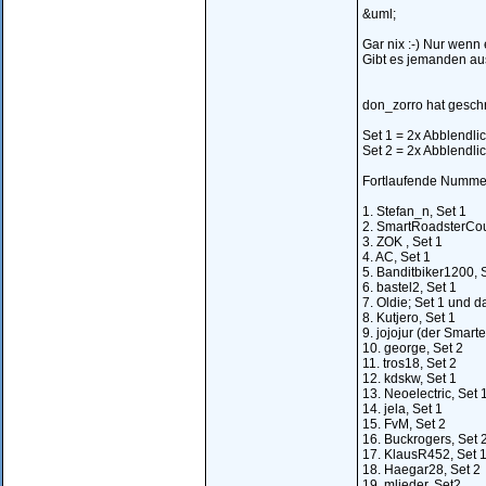
&uml;
Gar nix :-) Nur wenn 
Gibt es jemanden aus
don_zorro hat geschri
Set 1 = 2x Abblendlic
Set 2 = 2x Abblendlic
Fortlaufende Nummer
1. Stefan_n, Set 1
2. SmartRoadsterCou
3. ZOK , Set 1
4. AC, Set 1
5. Banditbiker1200, 
6. bastel2, Set 1
7. Oldie; Set 1 und d
8. Kutjero, Set 1
9. jojojur (der Smarte
10. george, Set 2
11. tros18, Set 2
12. kdskw, Set 1
13. Neoelectric, Set 
14. jela, Set 1
15. FvM, Set 2
16. Buckrogers, Set 
17. KlausR452, Set 
18. Haegar28, Set 2
19. mlieder, Set2