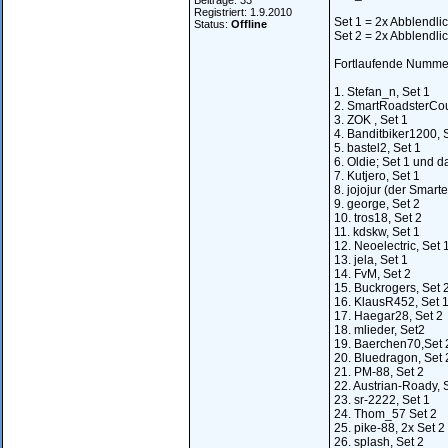
Beiträge: 33
Registriert: 1.9.2010
Set 1 = 2x Abblendlic
Status:
Offline
Set 2 = 2x Abblendlic
Fortlaufende Nummer
1. Stefan_n, Set 1
2. SmartRoadsterCou
3. ZOK , Set 1
4. Banditbiker1200, 
5. bastel2, Set 1
6. Oldie; Set 1 und d
7. Kutjero, Set 1
8. jojojur (der Smarte
9. george, Set 2
10. tros18, Set 2
11. kdskw, Set 1
12. Neoelectric, Set 
13. jela, Set 1
14. FvM, Set 2
15. Buckrogers, Set 
16. KlausR452, Set 
17. Haegar28, Set 2
18. mlieder, Set2
19. Baerchen70,Set 
20. Bluedragon, Set 
21. PM-88, Set 2
22. Austrian-Roady, 
23. sr-2222, Set 1
24. Thom_57 Set 2
25. pike-88, 2x Set 2
26. splash, Set 2