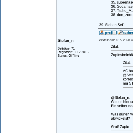
35. supernas
36. Sodamae
37. Tscho_Ma
38. don_zorro
39. Sieben Set1
Stefan_n
erstellt am: 18.5.2020 
Zitat:
Beiträge: 71
Registriert: 1.12.2015
Zapfestreich8
Status:
Offline
Zitat:
AC ha
@Stef
korre
nur 5
@Stefan_n:
Gibt es hier 
Bin selber no
Was dürfen w
abwickelst?
Gruß Zapfe