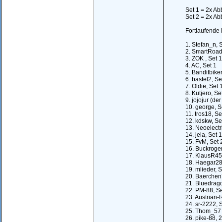
Set 1 = 2x Ab
Set 2 = 2x Ab
Fortlaufende
1. Stefan_n, 
2. SmartRoad
3. ZOK , Set 1
4. AC, Set 1
5. Banditbike
6. bastel2, Se
7. Oldie; Set 
8. Kutjero, Se
9. jojojur (de
10. george, S
11. tros18, Se
12. kdskw, Se
13. Neoelectri
14. jela, Set 1
15. FvM, Set 
16. Buckroger
17. KlausR45
18. Haegar28
19. mlieder, 
20. Baerchen
21. Bluedrago
22. PM-88, Se
23. Austrian-
24. sr-2222, 
25. Thom_57 
26. pike-88, 2