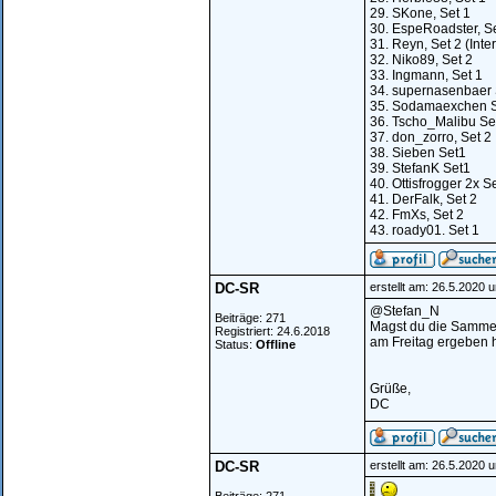
29. SKone, Set 1
30. EspeRoadster, Se
31. Reyn, Set 2 (Inte
32. Niko89, Set 2
33. Ingmann, Set 1
34. supernasenbaer 
35. Sodamaexchen S
36. Tscho_Malibu Se
37. don_zorro, Set 2
38. Sieben Set1
39. StefanK Set1
40. Ottisfrogger 2x S
41. DerFalk, Set 2
42. FmXs, Set 2
43. roady01. Set 1
DC-SR
erstellt am: 26.5.2020 
@Stefan_N
Beiträge: 271
Magst du die Sammelb
Registriert: 24.6.2018
am Freitag ergeben 
Status:
Offline
Grüße,
DC
DC-SR
erstellt am: 26.5.2020 