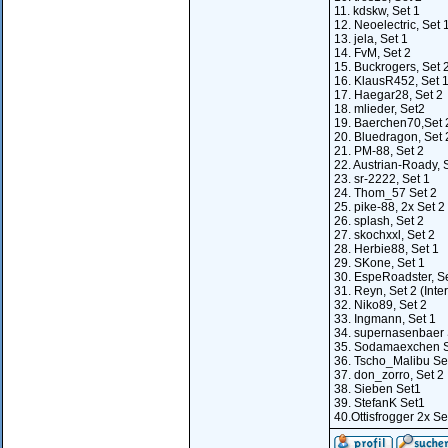
11. kdskw, Set 1
12. Neoelectric, Set 
13. jela, Set 1
14. FvM, Set 2
15. Buckrogers, Set 
16. KlausR452, Set 
17. Haegar28, Set 2
18. mlieder, Set2
19. Baerchen70,Set 
20. Bluedragon, Set 
21. PM-88, Set 2
22. Austrian-Roady, 
23. sr-2222, Set 1
24. Thom_57 Set 2
25. pike-88, 2x Set 2
26. splash, Set 2
27. skochxxl, Set 2
28. Herbie88, Set 1
29. SKone, Set 1
30. EspeRoadster, Se
31. Reyn, Set 2 (Inte
32. Niko89, Set 2
33. Ingmann, Set 1
34. supernasenbaer 
35. Sodamaexchen S
36. Tscho_Malibu Se
37. don_zorro, Set 2
38. Sieben Set1
39. StefanK Set1
40.Ottisfrogger 2x Se