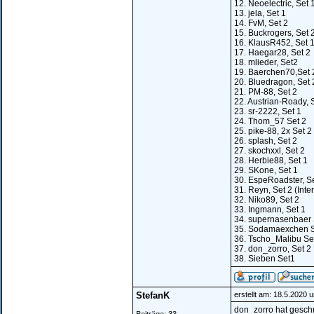
12. Neoelectric, Set 
13. jela, Set 1
14. FvM, Set 2
15. Buckrogers, Set 
16. KlausR452, Set 
17. Haegar28, Set 2
18. mlieder, Set2
19. Baerchen70,Set 
20. Bluedragon, Set 
21. PM-88, Set 2
22. Austrian-Roady, 
23. sr-2222, Set 1
24. Thom_57 Set 2
25. pike-88, 2x Set 2
26. splash, Set 2
27. skochxxl, Set 2
28. Herbie88, Set 1
29. SKone, Set 1
30. EspeRoadster, Se
31. Reyn, Set 2 (Inte
32. Niko89, Set 2
33. Ingmann, Set 1
34. supernasenbaer 
35. Sodamaexchen S
36. Tscho_Malibu Se
37. don_zorro, Set 2
38. Sieben Set1
StefanK
erstellt am: 18.5.2020 
don_zorro hat geschri