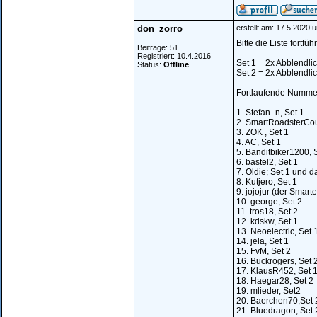
don_zorro
erstellt am: 17.5.2020 
Bitte die Liste fortfüh
Beiträge: 51
Registriert: 10.4.2016
Set 1 = 2x Abblendlic
Status:
Offline
Set 2 = 2x Abblendlic
Fortlaufende Nummer
1. Stefan_n, Set 1
2. SmartRoadsterCou
3. ZOK , Set 1
4. AC, Set 1
5. Banditbiker1200, 
6. bastel2, Set 1
7. Oldie; Set 1 und d
8. Kutjero, Set 1
9. jojojur (der Smarte
10. george, Set 2
11. tros18, Set 2
12. kdskw, Set 1
13. Neoelectric, Set 
14. jela, Set 1
15. FvM, Set 2
16. Buckrogers, Set 
17. KlausR452, Set 
18. Haegar28, Set 2
19. mlieder, Set2
20. Baerchen70,Set 
21. Bluedragon, Set 