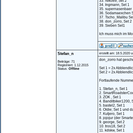
33. Niko89, Set 2
34. Ingmann, Set 1
35. supernasenbaer 
36. Sodamaexchen S
37. Tscho_Malibu Se
38. don_zorro, Set 2
39. Sieben Set1
Ich muss mich im Mo
Stefan_n
erstellt am: 18.5.2020 
don_zorro hat geschri
Beiträge: 71
Registriert: 1.12.2015
Set 1 = 2x Abblendlic
Status:
Offline
Set 2 = 2x Abblendlic
Fortlaufende Nummer
1. Stefan_n, Set 1
2. SmartRoadsterCou
3. ZOK , Set 1
4. Banditbiker1200, 
5. bastel2, Set 1
6. Oldie; Set 1 und d
7. Kutjero, Set 1
8. jojojur (der Smarte
9. george, Set 2
10. tros18, Set 2
11. kdskw, Set 1