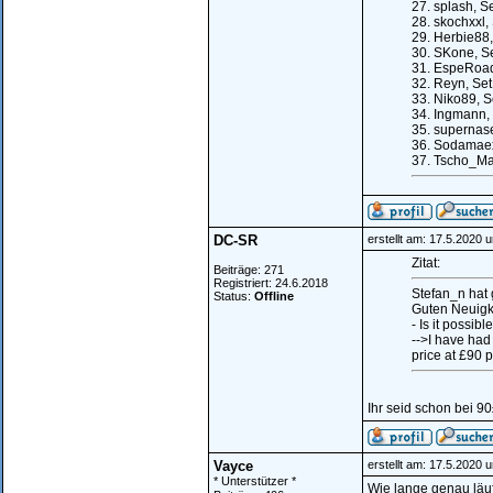
27. splash, S
28. skochxxl,
29. Herbie88,
30. SKone, Se
31. EspeRoad
32. Reyn, Set
33. Niko89, S
34. Ingmann, 
35. supernas
36. Sodamae
37. Tscho_Ma
DC-SR
erstellt am: 17.5.2020 
Zitat:
Beiträge: 271
Registriert: 24.6.2018
Stefan_n hat
Status:
Offline
Guten Neuigk
- Is it possibl
-->I have had 
price at £90 p
Ihr seid schon bei 90
Vayce
erstellt am: 17.5.2020 
* Unterstützer *
Wie lange genau läu