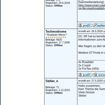
Beiträge: 271
[Sammelbestellung] 
Registriert: 24.6.2018
https://www.smart-ro
Status:
Offline
mp;file=viewthread&ti
Techmodrome
erstellt am: 26.5.2020 
* Roadster-Messi *
DC-SR hat es bereit
Informationen zum Ab
Beiträge: 6620
Registriert: 17.7.2005
Status:
Offline
Wer fragen zu den Ve
Weitere OT Posts in
________________
4x Roadster
2x Coupé
2x ForTwo (450)
Stefan_n
erstellt am: 27.5.2020 
Hallo zusammen,
Beiträge: 71
Kein Thema die Samm
Registriert: 1.12.2015
Viele Grüsse
Status:
Offline
Stefan