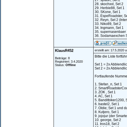
27. splash, Set 2
28. skochxxl, Set 2
29. Herbie88, Set 1
30. SKone, Set 1
31. EspeRoadster, Se
32. Reyn, Set 2 (Inte
33. Niko89, Set 2
34. Ingmann, Set 1
35. supernasenbaer 
36. Sodamaexchen S
KlausR452
erstellt am: 17.5.2020 
Bitte die Liste fortfüh
Beiträge: 8
Registriert: 3.4.2020
Set 1 = 2x Abblendlic
Status:
Offline
Set 2 = 2x Abblendlic
Fortlaufende Nummer
1. Stefan_n, Set 1
2. SmartRoadsterCou
3. ZOK , Set 1
4. AC, Set 1
5. Banditbiker1200, 
6. bastel2, Set 1
7. Oldie; Set 1 und d
8. Kutjero, Set 1
9. jojojur (der Smarte
10. george, Set 2
11. tros18, Set 2