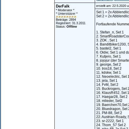
DerFalk
erstellt am: 22.5.2020 
* Moderator *
Set 1 = 2x Abblendlic
* Unterstützer *
Set 2 = 2x Abblendlic
Beiträge: 2894
Registriert: 31.3.2011
Fortlaufende Nummer
Status:
Offline
1. Stefan_n, Set 1
2. SmartRoadsterCou
3. ZOK , Set 1
4. Banditbiker1200, 
5. bastel2, Set 1
6. Oldie; Set 1 und d
7. Kutjero, Set 1
8. jojojur (der Smarte
9. george, Set 2
10. tros18, Set 2
11. kdskw, Set 1
12. Neoelectric, Set 
13. jela, Set 1
14. FvM, Set 2
15. Buckrogers, Set 
16. KlausR452, Set 
17. Haegar28, Set 2
18. mlieder, Set2
19. Baerchen70,Set 
20. Bluedragon, Set 
21. PM-88, Set 2
22. Austrian-Roady, 
23. sr-2222, Set 1
24. Thom_57 Set 2