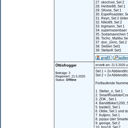
27. skochxxl, Set 2
28. Herbie88, Set 1
29. SKone, Set 1
30. EspeRoadster, Se
31. Reyn, Set 2 (Inte
32. Niko89, Set 2
33. Ingmann, Set 1
34. supernasenbaer 
35. Sodamaexchen S
36. Tscho_Malibu Se
37. don_zorro, Set 2
38. Sieben Set1
39. StefanK Set1
Ottisfrogger
erstellt am: 21.5.2020 
Set 1 = 2x Abblendlic
Beiträge: 3
Set 2 = 2x Abblendlic
Registriert: 21.5.2020
Status:
Offline
Fortlaufende Nummer
1. Stefan_n, Set 1
2. SmartRoadsterCou
3. ZOK , Set 1
4. Banditbiker1200, 
5. bastel2, Set 1
6. Oldie; Set 1 und d
7. Kutjero, Set 1
8. jojojur (der Smarte
9. george, Set 2
10. tros18, Set 2