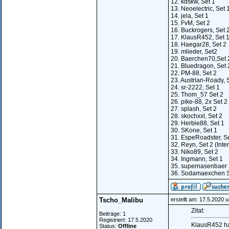
12. kdskw, Set 1
13. Neoelectric, Set 
14. jela, Set 1
15. FvM, Set 2
16. Buckrogers, Set 
17. KlausR452, Set 
18. Haegar28, Set 2
19. mlieder, Set2
20. Baerchen70,Set 
21. Bluedragon, Set 
22. PM-88, Set 2
23. Austrian-Roady, 
24. sr-2222, Set 1
25. Thom_57 Set 2
26. pike-88, 2x Set 2
27. splash, Set 2
28. skochxxl, Set 2
29. Herbie88, Set 1
30. SKone, Set 1
31. EspeRoadster, Se
32. Reyn, Set 2 (Inte
33. Niko89, Set 2
34. Ingmann, Set 1
35. supernasenbaer 
36. Sodamaexchen S
Tscho_Malibu
erstellt am: 17.5.2020 
Zitat:
Beiträge: 1
Registriert: 17.5.2020
KlausR452 hat
Status:
Offline