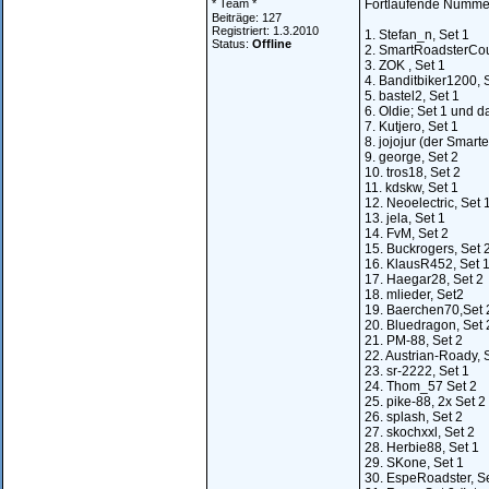
* Team *
Fortlaufende Nummer
Beiträge: 127
Registriert: 1.3.2010
1. Stefan_n, Set 1
Status:
Offline
2. SmartRoadsterCou
3. ZOK , Set 1
4. Banditbiker1200, 
5. bastel2, Set 1
6. Oldie; Set 1 und d
7. Kutjero, Set 1
8. jojojur (der Smarte
9. george, Set 2
10. tros18, Set 2
11. kdskw, Set 1
12. Neoelectric, Set 
13. jela, Set 1
14. FvM, Set 2
15. Buckrogers, Set 
16. KlausR452, Set 
17. Haegar28, Set 2
18. mlieder, Set2
19. Baerchen70,Set 
20. Bluedragon, Set 
21. PM-88, Set 2
22. Austrian-Roady, 
23. sr-2222, Set 1
24. Thom_57 Set 2
25. pike-88, 2x Set 2
26. splash, Set 2
27. skochxxl, Set 2
28. Herbie88, Set 1
29. SKone, Set 1
30. EspeRoadster, Se