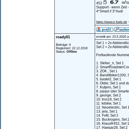
452
Support - wenn Zeit 
4*Smart // 3*Audi
-
https://www.e-fuels.de
roady01
erstellt am: 23.5.2020 
Set 1 = 2x Abblendlic
Beiträge: 6
Set 2 = 2x Abblendlic
Registriert: 22.12.2018
Status:
Offline
Fortlaufende Nummer
1. Stefan_n, Set 1
2. SmartRoadsterCou
3. ZOK , Set 1
4. Banditbiker1200, 
5. bastel2, Set 1
6. Oldie; Set 1 und d
7. Kutjero, Set 1
8. jojojur (der Smarte
9. george, Set 2
10. tros18, Set 2
11. kdskw, Set 1
12. Neoelectric, Set 
13. jela, Set 1
14. FvM, Set 2
15. Buckrogers, Set 
16. KlausR452, Set 
17. Haegar28, Set 2