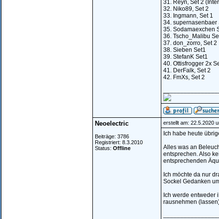
31. Reyn, Set 2 (Inte
32. Niko89, Set 2
33. Ingmann, Set 1
34. supernasenbaer 
35. Sodamaexchen S
36. Tscho_Malibu Se
37. don_zorro, Set 2
38. Sieben Set1
39. StefanK Set1
40. Ottisfrogger 2x S
41. DerFalk, Set 2
42. FmXs, Set 2
________________
Neoelectric
erstellt am: 22.5.2020 
Ich habe heute übri
Beiträge: 3786
Registriert: 8.3.2010
Alles was an Beleuch
Status:
Offline
entsprechen. Also ke
entsprechenden Äqui
Ich möchte da nur dr
Sockel Gedanken um 
Ich werde entweder i
rausnehmen (lassen)
________________