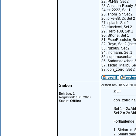
22. PM-88, Set 2
23. Austrian-Roady, 
24. sr-2222, Set 1
25. Thom_57 Set 2
26. pike-88, 2x Set 2
27. splash, Set 2
28. skochxxl, Set 2
29. Herbie88, Set 1
30. SKone, Set 1
31. EspeRoadster, Se
32. Reyn, Set 2 (Inte
33. Niko89, Set 2
34. Ingmann, Set 1
35. supernasenbaer 
36. Sodamaexchen S
37. Tscho_Malibu Se
38. don_zorro, Set 2
Sieben
erstellt am: 18.5.2020 
Zitat:
Beiträge: 1
Registriert: 18.5.2020
don_zorro hat 
Status:
Offline
Set 1 = 2x Ab
Set 2 = 2x Ab
Fortlaufende
1. Stefan_n, 
2. SmartRoad