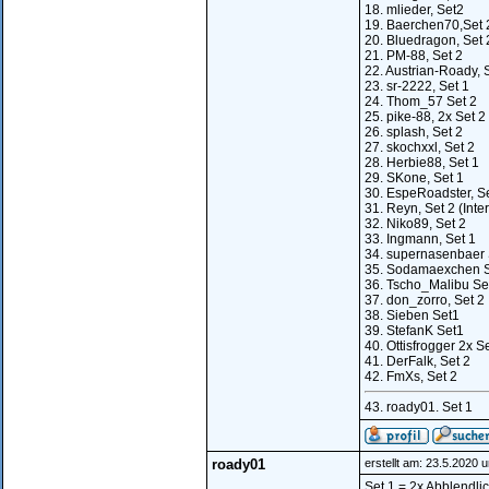
18. mlieder, Set2
19. Baerchen70,Set 
20. Bluedragon, Set 
21. PM-88, Set 2
22. Austrian-Roady, 
23. sr-2222, Set 1
24. Thom_57 Set 2
25. pike-88, 2x Set 2
26. splash, Set 2
27. skochxxl, Set 2
28. Herbie88, Set 1
29. SKone, Set 1
30. EspeRoadster, Se
31. Reyn, Set 2 (Inte
32. Niko89, Set 2
33. Ingmann, Set 1
34. supernasenbaer 
35. Sodamaexchen S
36. Tscho_Malibu Se
37. don_zorro, Set 2
38. Sieben Set1
39. StefanK Set1
40. Ottisfrogger 2x S
41. DerFalk, Set 2
42. FmXs, Set 2
43. roady01. Set 1
roady01
erstellt am: 23.5.2020 
Set 1 = 2x Abblendlic