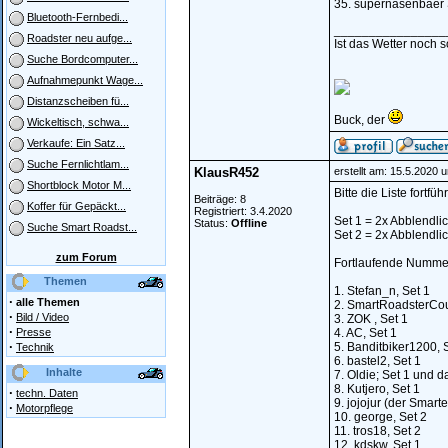
35. supernasenbaer 
Bluetooth-Fernbedi...
________________
Roadster neu aufge...
Ist das Wetter noch 
Suche Bordcomputer...
Aufnahmepunkt Wage...
Distanzscheiben fü...
Buck, der
Wickeltisch, schwa...
Verkaufe: Ein Satz...
Suche Fernlichtlam...
KlausR452
erstellt am: 15.5.2020 
Shortblock Motor M...
Bitte die Liste fortfüh
Beiträge: 8
Koffer für Gepäckt...
Registriert: 3.4.2020
Set 1 = 2x Abblendlic
Status:
Offline
Suche Smart Roadst...
Set 2 = 2x Abblendlic
zum Forum
Fortlaufende Nummer
Themen
1. Stefan_n, Set 1
·
alle Themen
2. SmartRoadsterCou
·
Bild / Video
3. ZOK , Set 1
·
Presse
4. AC, Set 1
·
5. Banditbiker1200, 
Technik
6. bastel2, Set 1
Inhalte
7. Oldie; Set 1 und d
8. Kutjero, Set 1
·
techn. Daten
9. jojojur (der Smarte
·
Motorpflege
10. george, Set 2
11. tros18, Set 2
12. kdskw, Set 1