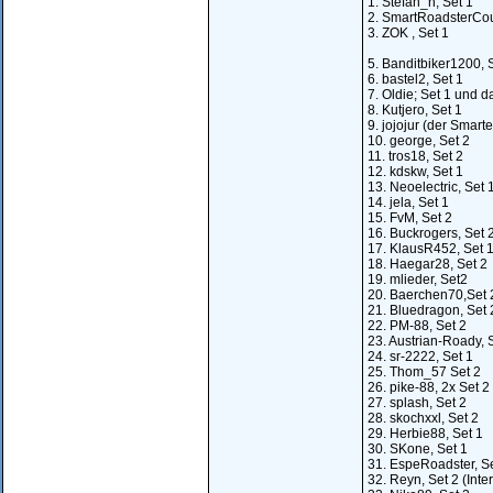
1. Stefan_n, Set 1
2. SmartRoadsterCou
3. ZOK , Set 1
5. Banditbiker1200, 
6. bastel2, Set 1
7. Oldie; Set 1 und d
8. Kutjero, Set 1
9. jojojur (der Smarte
10. george, Set 2
11. tros18, Set 2
12. kdskw, Set 1
13. Neoelectric, Set 
14. jela, Set 1
15. FvM, Set 2
16. Buckrogers, Set 
17. KlausR452, Set 
18. Haegar28, Set 2
19. mlieder, Set2
20. Baerchen70,Set 
21. Bluedragon, Set 
22. PM-88, Set 2
23. Austrian-Roady, 
24. sr-2222, Set 1
25. Thom_57 Set 2
26. pike-88, 2x Set 2
27. splash, Set 2
28. skochxxl, Set 2
29. Herbie88, Set 1
30. SKone, Set 1
31. EspeRoadster, Se
32. Reyn, Set 2 (Inte