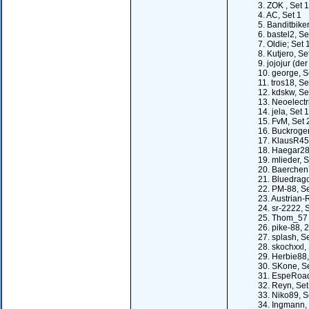
3. ZOK , Set 1
4. AC, Set 1
5. Banditbike
6. bastel2, Se
7. Oldie; Set 
8. Kutjero, Se
9. jojojur (de
10. george, S
11. tros18, Se
12. kdskw, Se
13. Neoelectri
14. jela, Set 1
15. FvM, Set 
16. Buckroger
17. KlausR45
18. Haegar28
19. mlieder, 
20. Baerchen
21. Bluedrago
22. PM-88, Se
23. Austrian-
24. sr-2222, 
25. Thom_57 
26. pike-88, 2
27. splash, S
28. skochxxl,
29. Herbie88,
30. SKone, Se
31. EspeRoad
32. Reyn, Set
33. Niko89, S
34. Ingmann, 