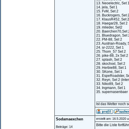
13. Neoelectric, Set 
14. jela, Set 1
15. FvM, Set 2
16. Buckrogers, Set 
17. KlausR452, Set 
18. Haegar28, Set 2
19. mlieder, Set2
20. Baerchen70,Set 
21. Bluedragon, Set 
22. PM-88, Set 2
23. Austrian-Roady, 
24. sr-2222, Set 1
25. Thom_57 Set 2
26. pike-88, 2x Set 2
27. splash, Set 2
28. skochxxl, Set 2
29. Herbie88, Set 1
30. SKone, Set 1
31. EspeRoadster, Se
32. Reyn, Set 2 (Inte
33. Niko89, Set 2
34. Ingmann, Set 1
35. supernasenbaer 
________________
Ist das Wetter noch 
Sodamaexchen
erstellt am: 16.5.2020 
Bitte die Liste fortfüh
Beiträge: 14