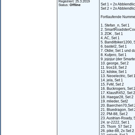
Registriert: 25.3.2019
Set 1 = 2x Abblendlic
Status:
Offline
Set 2 = 2x Abblendlic
Fortlaufende Nummer
1. Stefan_n, Set 1
2. SmartRoadsterCou
3. ZOK , Set 1
4. AC, Set 1
5. Banditbiker1200, 
6. bastel2, Set 1
7. Oldie; Set 1 und d
8. Kutjero, Set 1
9. jojojur (der Smarte
10. george, Set 2
11. tros18, Set 2
12. kdskw, Set 1
13. Neoelectric, Set 
14. jela, Set 1
15. FvM, Set 2
16. Buckrogers, Set 
17. KlausR452, Set 
18. Haegar28, Set 2
19. mlieder, Set2
20. Baerchen70,Set 
21. Bluedragon, Set 
22. PM-88, Set 2
23. Austrian-Roady, 
24. sr-2222, Set 1
25. Thom_57 Set 2
26. pike-88, 2x Set 2