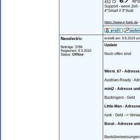
452
Support - wenn Zeit 
4*Smart // 3*Audi
-
https://www.e-fuels.de
Neoelectric
erstellt am: 9.8.2019 u
Update
Beiträge: 3786
Registriert: 8.3.2010
Noch offen sind:
Status:
Offline
Werni_67 - Adresse
Austrian-Roady - Ad
mini2 - Adresse und
Buckrogers - Geld
Little-Man - Adress
ruok - Geld --> Vers
Borat - Adresse und
Banküberweisungen s