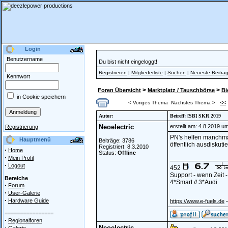
Login
Benutzername
Du bist nicht eingeloggt!
Registrieren
|
Mitgliederliste
|
Suchen
|
Neueste Beiträ
Kennwort
>
>
Foren Übersicht
Marktplatz / Tauschbörse
Bi
in Cookie speichern
<<
< Voriges Thema
Nächstes Thema >
Autor:
Betreff: [SB] SKR 2019
Neoelectric
erstellt am: 4.8.2019 u
Registrierung
PN's helfen manchmal
Hauptmenü
Beiträge: 3786
öffentlich ausdiskutier
Registriert: 8.3.2010
·
Home
Status:
Offline
·
________________
Mein Profil
·
Logout
452
Support - wenn Zeit 
Bereiche
4*Smart // 3*Audi
·
Forum
·
User-Galerie
·
Hardware Guide
-
https://www.e-fuels.de
================
·
Regionalforen
·
Neoelectric