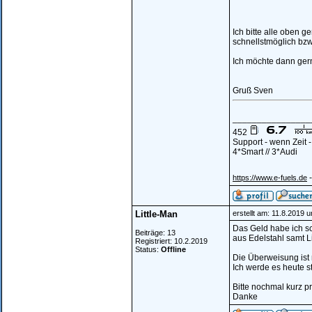
Ich bitte alle oben
schnellstmöglich bz
Ich möchte dann ger
Gruß Sven
________________
452
Support - wenn Zeit 
4*Smart // 3*Audi
-
https://www.e-fuels.de
Little-Man
erstellt am: 11.8.2019 
Das Geld habe ich s
Beiträge: 13
aus Edelstahl samt 
Registriert: 10.2.2019
Status:
Offline
Die Überweisung ist
Ich werde es heute 
Bitte nochmal kurz pr
Danke