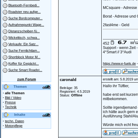
Bluetooth-Fernbedi...
MCsquare - Adresse
Roadster neu aufge...
Borat - Adresse und 
Suche Bordcomputer...
2fast4me - Geld
Aufnahmepunkt Wage...
Distanzscheiben fü...
________________
Wickeltisch, schwa...
452
Verkaufe: Ein Satz...
Support - wenn Zeit 
Suche Fernlichtlam...
4*Smart // 3*Audi
Shortblock Motor M...
-
https://www.e-fuels.de
Koffer für Gepäckt...
Suche Smart Roadst...
zum Forum
caronald
erstellt am: 5.8.2019 u
Hallo ihr Tüftler,
Themen
Beiträge: 35
Registriert: 4.5.2019
·
alle Themen
habe erst seit kurze
Status:
Offline
·
Bild / Video
mitbekommen.
·
Presse
·
Technik
Sollte irgendjemand 
ich hätte auch gern ei
Inhalte
Ausführung Stahl/Alu
·
techn. Daten
Würde mich echt fre
·
Motorpflege