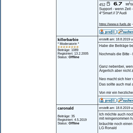
452
Support - wenn Zeit 
4*Smart // 3*Audi
-
https://www.e-fuels.de
killerbarbie
erstellt am: 18.8.2019 
* Moderatorin *
Habe die Beiträge be
Beiträge: 1089
Registriert: 13.2.2005
Nochmals die Bitte -
Status:
Offline
Ganz nebenbei, wenn
Ärgerlich aber nicht 
Neo macht sich hier v
Das sollte auch mal
Von mir ein herzlic
caronald
erstellt am: 18.8.2019 
Ich möchte auch noc
Beiträge: 35
mit reingenommen hab
Registriert: 4.5.2019
Status:
Offline
bräuchte noch einen
LG Ronald