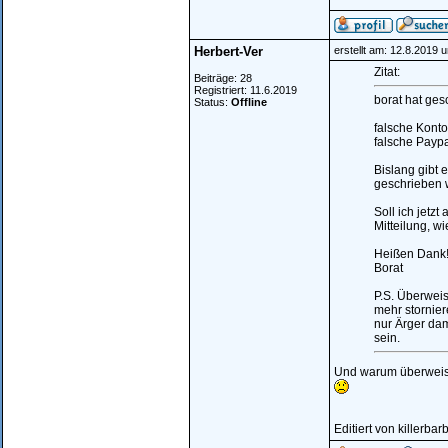
Herbert-Ver
erstellt am: 12.8.2019 
Zitat:
Beiträge: 28
Registriert: 11.6.2019
borat hat ges
Status:
Offline
falsche Kont
falsche Paypa
Bislang gibt 
geschrieben 
Soll ich jetz
Mitteilung, w
Heißen Dank
Borat
P.S. Überweis
mehr stornie
nur Ärger dam
sein.
Und warum überweist
Editiert von killerb