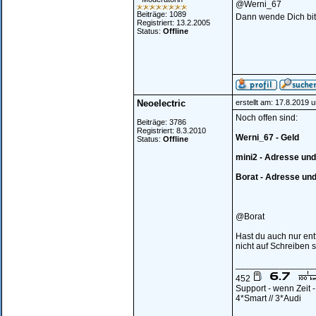
@Werni_67
Beiträge: 1089
Dann wende Dich bitt
Registriert: 13.2.2005
Status:
Offline
Neoelectric
erstellt am: 17.8.2019 
Noch offen sind:
Beiträge: 3786
Registriert: 8.3.2010
Werni_67 - Geld
Status:
Offline
mini2 - Adresse und
Borat - Adresse und
@Borat
Hast du auch nur ent
nicht auf Schreiben s
________________
452
Support - wenn Zeit 
4*Smart // 3*Audi