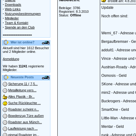
Galerie
erstellt am: 4.8.20
·
Downloads
Update
Beiträge: 3786
·
Web-Links
Registriert: 8.3.2010
·
Nutzungsbestimmungen
Status:
Offline
Noch offen sind:
·
Mitglieder
·
Team & Kontakt
·
Spende an den Club
Werni_67 - Adresse 
================
Bergaufbremser - Ge
Wer ist online?
Aktuell sind hier 1612 Besucher
addult1 - Adresse un
und 2 Mitglieder online.
Vince - Adresse und
Anmeldung
Wir haben
11241
registrierte
Austrian-Roady - Ad
Mitglieder.
Osmosis - Geld
Neueste Posts
SKone - Adresse und
Sicherung 11 ( 7,5...
Metallleitung vers...
mini2 - Adresse und
Alles Plastik - Br...
Buckrogers - Adress
Suche Rückleuchte ...
SmartOne - Geld
Roadster scheint n...
Bowdenzug Türe außen
Little-Man - Adresse
Roadster aus Münch...
Mentar - Geld
Laufleistung nach ...
ruok - Adresse und G
einmal Roadster im...