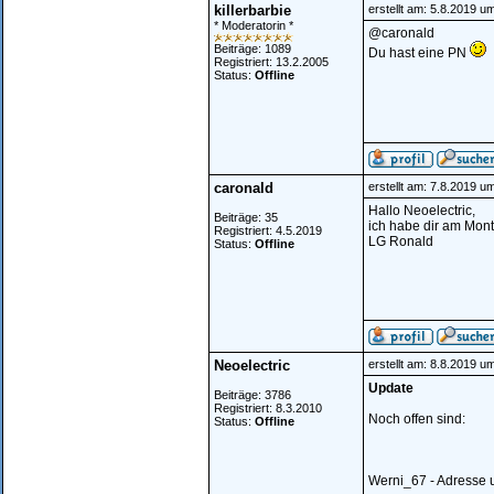
killerbarbie
erstellt am: 5.8.2019 u
* Moderatorin *
@caronald
Beiträge: 1089
Du hast eine PN
Registriert: 13.2.2005
Status:
Offline
caronald
erstellt am: 7.8.2019 u
Hallo Neoelectric,
Beiträge: 35
ich habe dir am Mon
Registriert: 4.5.2019
LG Ronald
Status:
Offline
Neoelectric
erstellt am: 8.8.2019 u
Update
Beiträge: 3786
Registriert: 8.3.2010
Noch offen sind:
Status:
Offline
Werni_67 - Adresse 