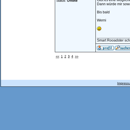
Gibt es eine Möglich
Status:
Offline
Dann würde mir sowa
Bis bald
Werni
________________
Smart Rooadster sc
<<
1
2
3
4
>>
Impressu