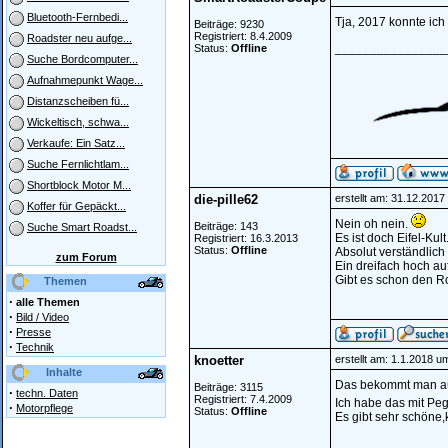
Bluetooth-Fernbedi...
Tja, 2017 konnte ich
Beiträge: 9230
Registriert: 8.4.2009
Roadster neu aufge...
________________
Status:
Offline
Suche Bordcomputer...
Aufnahmepunkt Wage...
Distanzscheiben fü...
Wickeltisch, schwa...
Verkaufe: Ein Satz...
Suche Fernlichtlam...
Shortblock Motor M...
die-pille62
erstellt am: 31.12.201
Koffer für Gepäckt...
Nein oh nein.
Beiträge: 143
Suche Smart Roadst...
Es ist doch Eifel-Kult
Registriert: 16.3.2013
Status:
Offline
Absolut verständlic
zum Forum
Ein dreifach hoch au
Gibt es schon den Ro
Themen
·
alle Themen
·
Bild / Video
·
Presse
·
Technik
knoetter
erstellt am: 1.1.2018 u
Inhalte
Das bekommt man auch
Beiträge: 3115
·
techn. Daten
Registriert: 7.4.2009
Ich habe das mit Pe
·
Motorpflege
Status:
Offline
Es gibt sehr schöne,
________________