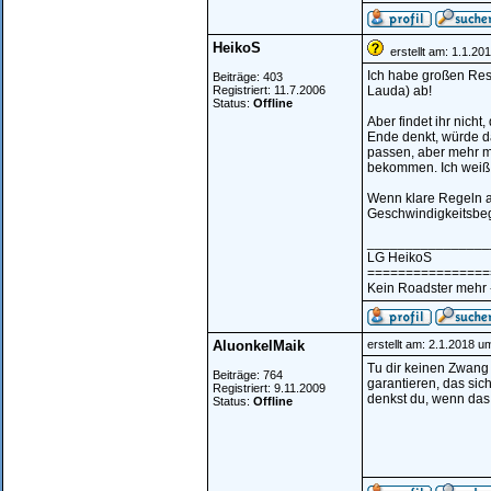
HeikoS
erstellt am: 1.1.20
Ich habe großen Res
Beiträge: 403
Registriert: 11.7.2006
Lauda) ab!
Status:
Offline
Aber findet ihr nich
Ende denkt, würde da
passen, aber mehr m
bekommen. Ich weiß n
Wenn klare Regeln au
Geschwindigkeitsbegr
________________
LG HeikoS
================
Kein Roadster mehr 
AluonkelMaik
erstellt am: 2.1.2018 u
Tu dir keinen Zwang 
Beiträge: 764
garantieren, das sic
Registriert: 9.11.2009
denkst du, wenn das 
Status:
Offline