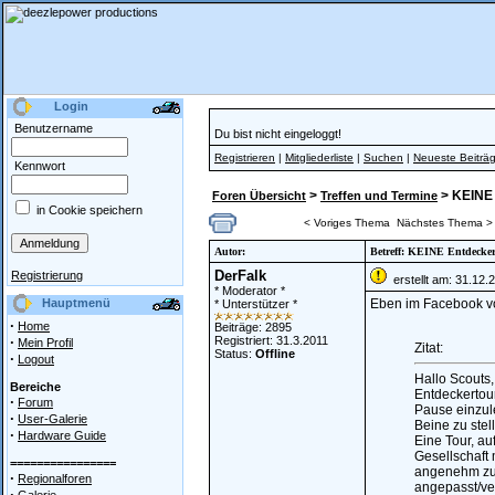
Login
Benutzername
Du bist nicht eingeloggt!
Registrieren
|
Mitgliederliste
|
Suchen
|
Neueste Beiträ
Kennwort
>
> KEINE 
Foren Übersicht
Treffen und Termine
in Cookie speichern
< Voriges Thema
Nächstes Thema >
Autor:
Betreff: KEINE Entdecker
DerFalk
Registrierung
erstellt am: 31.12.
* Moderator *
Hauptmenü
Eben im Facebook v
* Unterstützer *
·
Home
Beiträge: 2895
·
Registriert: 31.3.2011
Mein Profil
Zitat:
Status:
Offline
·
Logout
Hallo Scouts,
Bereiche
Entdeckertou
·
Forum
Pause einzul
·
User-Galerie
Beine zu stel
·
Hardware Guide
Eine Tour, au
Gesellschaft
================
angenehm zu 
·
Regionalforen
angepasst/ve
·