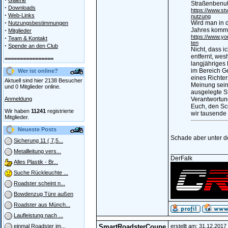
Galerie
Straßenbenu
·
Downloads
https://www.s
·
Web-Links
nutzung
·
Wird man in d
Nutzungsbestimmungen
·
Jahres kommt
Mitglieder
https://www.y
·
Team & Kontakt
ten
·
Spende an den Club
Nicht, dass i
entfernt, wes
================
langjähriges
im Bereich G
Wer ist online?
eines Richter
Aktuell sind hier 2138 Besucher
Meinung sein
und 0 Mitglieder online.
ausgelegte S
Anmeldung
Verantwortun
Euch, den Sco
Wir haben
11241
registrierte
wir tausende
Mitglieder.
Neueste Posts
Schade aber unter d
Sicherung 11 ( 7,5...
________________
Metallleitung vers...
DerFalk
Alles Plastik - Br...
Suche Rückleuchte ...
Roadster scheint n...
Bowdenzug Türe außen
Roadster aus Münch...
Laufleistung nach ...
SmartRoadsterCoupe
erstellt am: 31.12.201
einmal Roadster im...