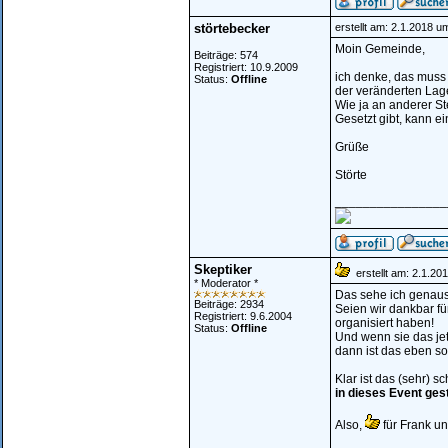
störtebecker
erstellt am: 2.1.2018 u
Moin Gemeinde,
Beiträge: 574
Registriert: 10.9.2009
ich denke, das muss 
Status:
Offline
der veränderten Lage
Wie ja an anderer Ste
Gesetzt gibt, kann ei
Grüße
Störte
________________
Skeptiker
erstellt am: 2.1.20
* Moderator *
Das sehe ich genau
Beiträge: 2934
Seien wir dankbar fü
Registriert: 9.6.2004
organisiert haben!
Status:
Offline
Und wenn sie das jet
dann ist das eben so
Klar ist das (sehr) s
in dieses Event ges
Also,
für Frank un