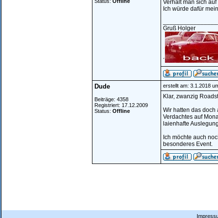
Status:
Offline
Verhält man sich auf
Ich würde dafür mein
________________
Gruß Holger
´
Dude
erstellt am: 3.1.2018 u
Klar, zwanzig Roadste
Beiträge: 4358
Registriert: 17.12.2009
Wir hatten das doch 
Status:
Offline
Verdachtes auf Monat
laienhafte Auslegung
Ich möchte auch noch
besonderes Event.
Impressu