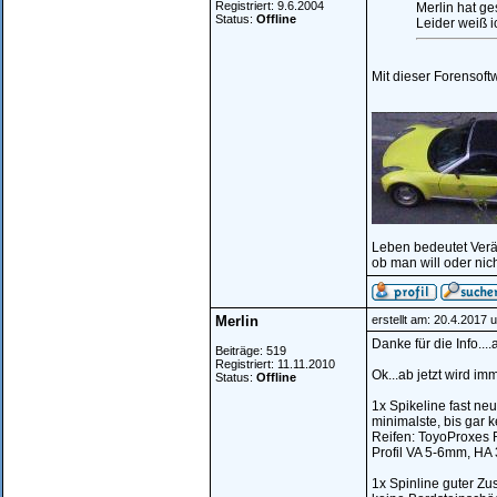
Registriert: 9.6.2004
Merlin hat ge
Status:
Offline
Leider weiß i
Mit dieser Forensoftw
________________
Leben bedeutet Ver
ob man will oder nich
Merlin
erstellt am: 20.4.2017 
Danke für die Info...
Beiträge: 519
Registriert: 11.11.2010
Ok...ab jetzt wird imm
Status:
Offline
1x Spikeline fast neu
minimalste, bis gar k
Reifen: ToyoProxes 
Profil VA 5-6mm, H
1x Spinline guter Zus