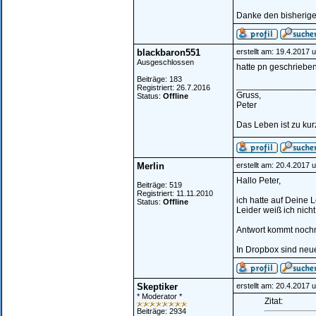
Danke den bisherig
blackbaron551
erstellt am: 19.4.2017 
Ausgeschlossen
hatte pn geschrieben,
Beiträge: 183
________________
Registriert: 26.7.2016
Gruss,
Status:
Offline
Peter
Das Leben ist zu kur
Merlin
erstellt am: 20.4.2017 
Hallo Peter,
Beiträge: 519
Registriert: 11.11.2010
ich hatte auf Deine
Status:
Offline
Leider weiß ich nich
Antwort kommt nochm
In Dropbox sind neue
Skeptiker
erstellt am: 20.4.2017 
* Moderator *
Zitat:
Beiträge: 2934