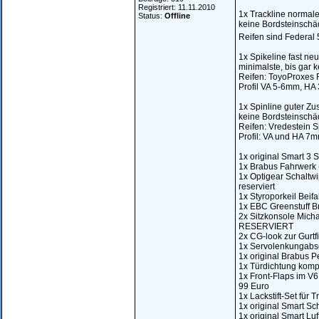
Registriert: 11.11.2010
1x Trackline normale
Status:
Offline
keine Bordsteinschäd
Reifen sind Federal 
1x Spikeline fast neu
minimalste, bis gar k
Reifen: ToyoProxes 
Profil VA 5-6mm, H
1x Spinline guter Zus
keine Bordsteinschä
Reifen: Vredestein 
Profil: VA und HA 7
1x original Smart 3 
1x Brabus Fahrwerk (
1x Optigear Schaltwip
reserviert
1x Styroporkeil Beif
1x EBC Greenstuff B
2x Sitzkonsole Micha
RESERVIERT
2x CG-look zur Gurtfi
1x Servolenkungabsc
1x original Brabus P
1x Türdichtung kompl
1x Front-Flaps im V6 S
99 Euro
1x Lackstift-Set für 
1x original Smart Sch
1x original Smart Luf