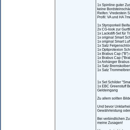
1x Spinline guter Zus
keine Bordsteinschä
Reifen: Vredestein 
Profil: VA und HA 7
1x Styroporkeil Beif
2x CG-look zur Gurtfi
1x Lackstift-Set für 
1x original Smart Sch
1x original Smart Luf
1x Satz Felgenschlös
1x Optiprotexion Sch
1x Brabus Cap ("B") 
1x Brabus Cap ("Brab
1x Anhänger Brabus .
1x Satz Bremskolben 
1x Satz Trommelbremse
1x Set Schilder "Smar
1x EBC Greenstuff Br
Geldeingang
Zu allem sollten Bil
Und bevor Unklarheit
Gewährleistung ode
Bei verbindlichen Z
meine Zusagen!