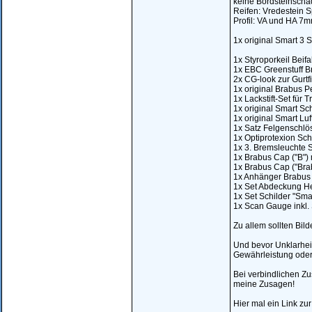
keine Bordsteinschä
Reifen: Vredestein 
Profil: VA und HA 7
1x original Smart 3 
1x Styroporkeil Beif
1x EBC Greenstuff B
2x CG-look zur Gurtfi
1x original Brabus P
1x Lackstift-Set für 
1x original Smart Sch
1x original Smart Luf
1x Satz Felgenschlös
1x Optiprotexion Sch
1x 3. Bremsleuchte S
1x Brabus Cap ("B") 
1x Brabus Cap ("Brab
1x Anhänger Brabus .
1x Set Abdeckung He
1x Set Schilder "Smar
1x Scan Gauge inkl. 
Zu allem sollten Bil
Und bevor Unklarheit
Gewährleistung ode
Bei verbindlichen Z
meine Zusagen!
Hier mal ein Link z