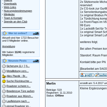
Galerie
2x Sitzkonsole Micha
·
Downloads
reserviert
·
Web-Links
2x CG-look zur Gurtfi
·
Nutzungsbestimmungen
1x Servolenkungabscha
·
Mitglieder
1x original Brabus P
·
Team & Kontakt
1x Türdichtung komple
·
Spende an den Club
1x Front-Flaps im V6 S
99 Euro
================
1x Lackstift-Set für 
1x original Smart Sch
Wer ist online?
1x original Smart Luf
Aktuell sind hier 1722 Besucher
und 0 Mitglieder online.
weiteres folgt.
Anmeldung
Bei allen Preisen k
Wir haben
11241
registrierte
Mitglieder.
Standort: Raum Fran
Neueste Posts
Kontakt bitte per PN
Sicherung 11 ( 7,5...
[Bearbeitet am 5/4/2
Metallleitung vers...
Alles Plastik - Br...
Suche Rückleuchte ...
Merlin
erstellt am: 5.4.2017 u
Roadster scheint n...
Kleine Ergänzungen 
Beiträge: 519
Bowdenzug Türe außen
Registriert: 11.11.2010
Status:
Offline
Roadster aus Münch...
Laufleistung nach ...
einmal Roadster im...