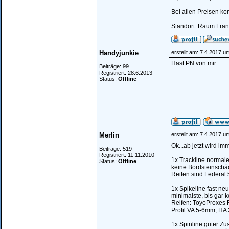
Bei allen Preisen k
Standort: Raum Fran
Handyjunkie
erstellt am: 7.4.2017 u
Hast PN von mir
Beiträge: 99
Registriert: 28.6.2013
Status:
Offline
Merlin
erstellt am: 7.4.2017 u
Ok...ab jetzt wird imm
Beiträge: 519
Registriert: 11.11.2010
1x Trackline normale
Status:
Offline
keine Bordsteinschäd
Reifen sind Federal 
1x Spikeline fast neu
minimalste, bis gar k
Reifen: ToyoProxes 
Profil VA 5-6mm, H
1x Spinline guter Zus