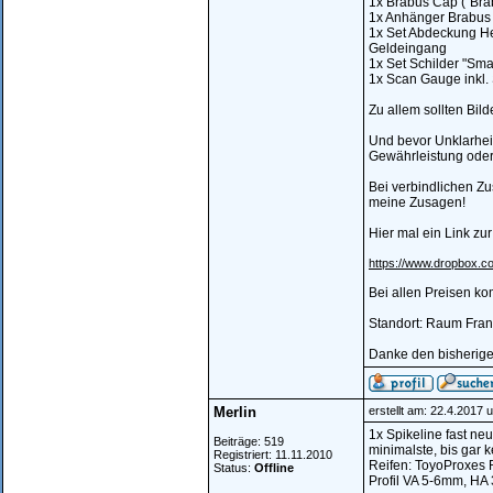
1x Brabus Cap ("Brab
1x Anhänger Brabus .
1x Set Abdeckung Hec
Geldeingang
1x Set Schilder "Smar
1x Scan Gauge inkl. 
Zu allem sollten Bil
Und bevor Unklarheit
Gewährleistung ode
Bei verbindlichen Z
meine Zusagen!
Hier mal ein Link z
https://www.dropbox
Bei allen Preisen k
Standort: Raum Fran
Danke den bisherig
Merlin
erstellt am: 22.4.2017 
1x Spikeline fast neu
Beiträge: 519
minimalste, bis gar k
Registriert: 11.11.2010
Reifen: ToyoProxes 
Status:
Offline
Profil VA 5-6mm, H