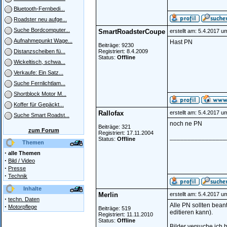
Bluetooth-Fernbedi...
Roadster neu aufge...
Suche Bordcomputer...
SmartRoadsterCoupe
erstellt am: 5.4.2017 u
Aufnahmepunkt Wage...
Hast PN
Beiträge: 9230
Registriert: 8.4.2009
Distanzscheiben fü...
Status:
Offline
Wickeltisch, schwa...
Verkaufe: Ein Satz...
Suche Fernlichtlam...
Shortblock Motor M...
Koffer für Gepäckt...
Rallofax
erstellt am: 5.4.2017 u
Suche Smart Roadst...
noch ne PN
Beiträge: 321
zum Forum
Registriert: 17.11.2004
________________
Status:
Offline
Themen
·
alle Themen
·
Bild / Video
·
Presse
·
Technik
Inhalte
Merlin
erstellt am: 5.4.2017 u
·
techn. Daten
Alle PN sollten bean
·
Motorpflege
Beiträge: 519
editieren kann).
Registriert: 11.11.2010
Status:
Offline
Bilder versuche ich 