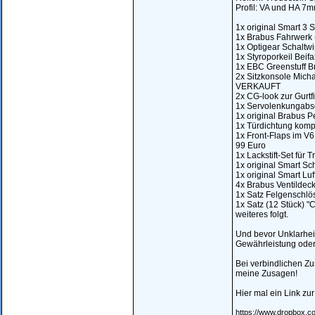
Profil: VA und HA 7
1x original Smart 3 
1x Brabus Fahrwerk (
1x Optigear Schaltwip
1x Styroporkeil Beif
1x EBC Greenstuff B
2x Sitzkonsole Micha
VERKAUFT
2x CG-look zur Gurtfi
1x Servolenkungabsch
1x original Brabus P
1x Türdichtung kompl
1x Front-Flaps im V6 S
99 Euro
1x Lackstift-Set für 
1x original Smart Sch
1x original Smart Luf
4x Brabus Ventildecke
1x Satz Felgenschlös
1x Satz (12 Stück) "
weiteres folgt.
Und bevor Unklarheit
Gewährleistung ode
Bei verbindlichen Z
meine Zusagen!
Hier mal ein Link z
https://www.dropbox