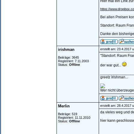
Hier mal ein Link z
https://www.dropbox
Bei allen Preisen k
Standort: Raum Fran
Danke den bisherig
irishman
erstellt am: 23.4.2017 
"Standort: Raum Fran
Beiträge: 3645
Registriert: 7.11.2003
Status:
Offline
der war gut...
________________
greetz Irishman...
Wer nicht überzeugen
Merlin
erstellt am: 28.4.2017 
da vieles weg und der
Beiträge: 519
Registriert: 11.11.2010
hier kann geschloss
Status:
Offline