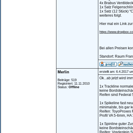
4x Brabus Ventildecke
1x Satz Felgenschlös
1x Satz (12 Stück) "
weiteres folgt.
Hier mal ein Link z
https://www.dropbox
Bei allen Preisen k
Standort: Raum Fran
Merlin
erstellt am: 6.4.2017 u
Ok...ab jetzt wird imm
Beiträge: 519
Registriert: 11.11.2010
1x Trackline normale
Status:
Offline
keine Bordsteinschäd
Reifen sind Federal 
1x Spikeline fast neu
minimalste, bis gar k
Reifen: ToyoProxes 
Profil VA 5-6mm, H
1x Spinline guter Zus
keine Bordsteinschä
Reifen: Vredestein 