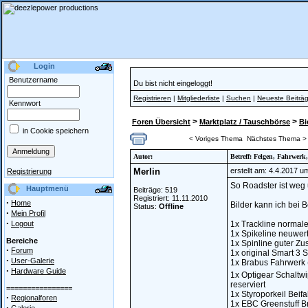
Login
Benutzername
Du bist nicht eingeloggt!
Registrieren
|
Mitgliederliste
|
Suchen
|
Neueste Beiträ
Kennwort
>
>
Foren Übersicht
Marktplatz / Tauschbörse
Bi
in Cookie speichern
< Voriges Thema
Nächstes Thema >
Autor:
Betreff: Felgen, Fahrwe
Merlin
erstellt am: 4.4.2017 u
Registrierung
So Roadster ist weg
Hauptmenü
Beiträge: 519
Registriert: 11.11.2010
·
Home
Bilder kann ich bei 
Status:
Offline
·
Mein Profil
·
Logout
1x Trackline normaler
1x Spikeline neuwerti
Bereiche
1x Spinline guter Zu
·
Forum
1x original Smart 3 
·
User-Galerie
1x Brabus Fahrwerk (
·
Hardware Guide
1x Optigear Schaltwip
reserviert
================
1x Styroporkeil Beif
·
Regionalforen
1x EBC Greenstuff B
·