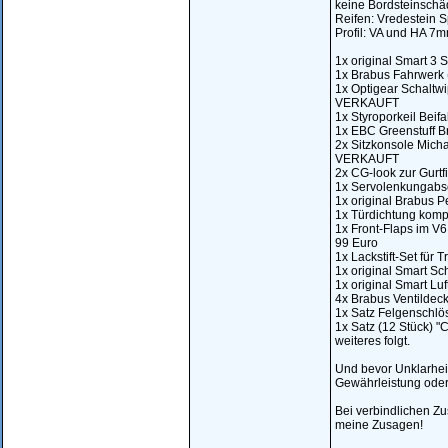
keine Bordsteinschä
Reifen: Vredestein 
Profil: VA und HA 7
1x original Smart 3 
1x Brabus Fahrwerk (
1x Optigear Schaltwip
VERKAUFT
1x Styroporkeil Beif
1x EBC Greenstuff B
2x Sitzkonsole Micha
VERKAUFT
2x CG-look zur Gurtfi
1x Servolenkungabsch
1x original Brabus P
1x Türdichtung kompl
1x Front-Flaps im V6 S
99 Euro
1x Lackstift-Set für 
1x original Smart Sch
1x original Smart Luf
4x Brabus Ventildecke
1x Satz Felgenschlös
1x Satz (12 Stück) "
weiteres folgt.
Und bevor Unklarheit
Gewährleistung ode
Bei verbindlichen Z
meine Zusagen!