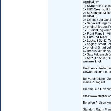
VERKAUFT
1x Styroporkeil Beif
1x EBC Greenstuff B
2x Sitzkonsole Micha
VERKAUFT
2x CG-look zur Gurtfi
1x Servolenkungabsc
1x original Brabus P
1x Türdichtung kompl
1x Front-Flaps im V6 S
99 Euro - VERKAUF
1x Lackstift-Set für 
1x original Smart Sch
1x original Smart Luf
4x Brabus Ventildecke
1x Satz Felgenschlös
1x Satz (12 Stück) "
weiteres folgt.
Und bevor Unklarheit
Gewährleistung ode
Bei verbindlichen Z
meine Zusagen!
Hier mal ein Link z
https://www.dropbox
Bei allen Preisen k
Standort: Raum Fran