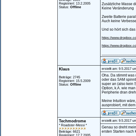
Registriert: 13.2.2005
Zusätzliche Masse di
Status:
Offline
Keine Veränderung
Zweite Batterie paral
Auch keine Verbesseru
Und so hört sich das 
https://www.dropbox.
https://www.dropbox.
________________
Klaus
erstellt am: 9.5.2017 u
Oha. Da stimmt was m
Beiträge: 2745
oder das SAM spinnt 
Registriert: 15.5.2009
super an (also kein
Status:
Offline
Option, k.A. wie man
Peripherie dran dre
Meine Intuition wäre
ausprobiert, mit de
Techmodrome
erstellt am: 9.5.2017 u
* Roadster-Messi *
Genau so dreht mei
ersten Starten nach 
Beiträge: 6621
Registriert: 17.7.2005