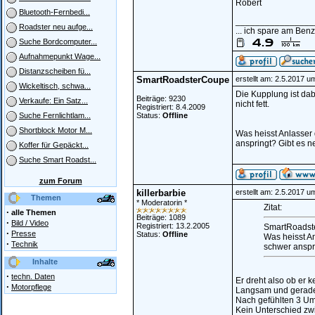
Robert
Bluetooth-Fernbedi...
________________
Roadster neu aufge...
... ich spare am Benz
Suche Bordcomputer...
Aufnahmepunkt Wage...
Distanzscheiben fü...
SmartRoadsterCoupe
erstellt am: 2.5.2017 u
Wickeltisch, schwa...
Die Kupplung ist dab
Beiträge: 9230
Verkaufe: Ein Satz...
nicht fett.
Registriert: 8.4.2009
Status:
Offline
Suche Fernlichtlam...
Shortblock Motor M...
Was heisst Anlasser 
anspringt? Gibt es n
Koffer für Gepäckt...
Suche Smart Roadst...
zum Forum
killerbarbie
erstellt am: 2.5.2017 u
Themen
* Moderatorin *
Zitat:
·
alle Themen
Beiträge: 1089
·
Bild / Video
Registriert: 13.2.2005
SmartRoadst
·
Presse
Status:
Offline
Was heisst An
·
Technik
schwer anspr
Inhalte
·
techn. Daten
Er dreht also ob er ke
·
Motorpflege
Langsam und gerade 
Nach gefühlten 3 Um
Kein Unterschied zw