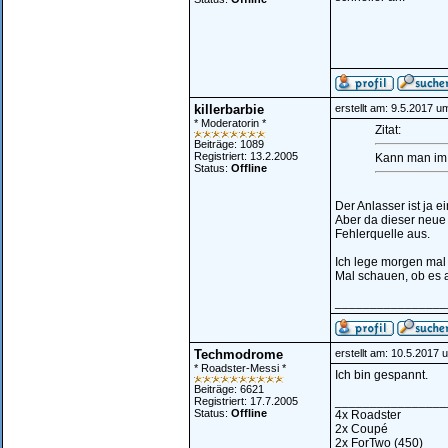
killerbarbie
erstellt am: 9.5.2017 u
* Moderatorin *
Zitat:
Beiträge: 1089
Registriert: 13.2.2005
Kann man im 
Status:
Offline
Der Anlasser ist ja e
Aber da dieser neue 
Fehlerquelle aus.
Ich lege morgen mal 
Mal schauen, ob es a
________________
Techmodrome
erstellt am: 10.5.2017 
* Roadster-Messi *
Ich bin gespannt.
Beiträge: 6621
________________
Registriert: 17.7.2005
Status:
Offline
4x Roadster
2x Coupé
2x ForTwo (450)