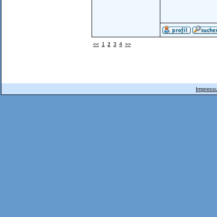
<<
1
2
3
4
>>
Impressu