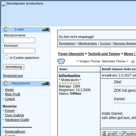
Login
Benutzername
Du bist nicht eingeloggt!
Registrieren
|
Mitgliederliste
|
Suchen
|
Neueste Beiträ
Kennwort
>
>
Foren Übersicht
Technik und Tuning
Motor /
in Cookie speichern
<<
< Voriges Thema
Nächstes Thema >
Autor:
Betreff: Anlasser dreht n
killerbarbie
erstellt am: 1.5.2017 u
Registrierung
* Moderatorin *
Zitat:
Hauptmenü
Beiträge: 1089
·
Home
Registriert: 13.2.2005
ZOK hat gesch
·
Status:
Offline
Mein Profil
·
Logout
Daniel
Bereiche
·
Forum
Hallo Daniel,
·
User-Galerie
sah alles gut aus, a
·
Hardware Guide
________________
================
·
Regionalforen
·