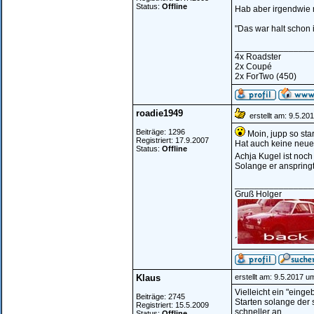
Status:
Offline
Hab aber irgendwie 
"Das war halt schon 
________________
4x Roadster
2x Coupé
2x ForTwo (450)
roadie1949
erstellt am: 9.5.20
Beiträge: 1296
Moin, jupp so sta
Registriert: 17.9.2007
Hat auch keine neue
Status:
Offline
Achja Kugel ist noc
Solange er anspringt
________________
Gruß Holger
´
Klaus
erstellt am: 9.5.2017 u
Vielleicht ein "einge
Beiträge: 2745
Starten solange der s
Registriert: 15.5.2009
schneller an.
Status:
Offline