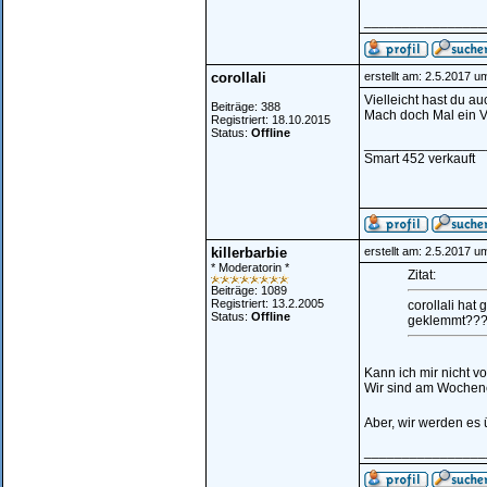
________________
corollali
erstellt am: 2.5.2017 u
Vielleicht hast du 
Beiträge: 388
Mach doch Mal ein V
Registriert: 18.10.2015
Status:
Offline
________________
Smart 452 verkauft
killerbarbie
erstellt am: 2.5.2017 u
* Moderatorin *
Zitat:
Beiträge: 1089
Registriert: 13.2.2005
corollali hat
Status:
Offline
geklemmt??
Kann ich mir nicht v
Wir sind am Wochen
Aber, wir werden es
________________