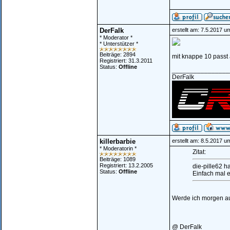
DerFalk
erstellt am: 7.5.2017 u
* Moderator *
* Unterstützer *
Beiträge: 2894
mit knappe 10 passt a
Registriert: 31.3.2011
Status:
Offline
________________
DerFalk
killerbarbie
erstellt am: 8.5.2017 u
* Moderatorin *
Zitat:
Beiträge: 1089
Registriert: 13.2.2005
die-pille62 h
Status:
Offline
Einfach mal 
Werde ich morgen a
@ DerFalk