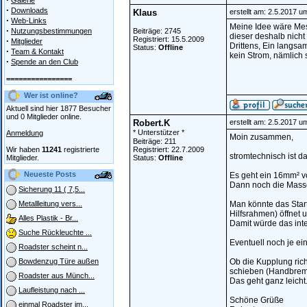
Galerie
·
Downloads
Klaus
erstellt am: 2.5.2017 u
·
Web-Links
Meine Idee wäre Mes
·
Nutzungsbestimmungen
Beiträge: 2745
dieser deshalb nicht
Registriert: 15.5.2009
·
Mitglieder
Drittens, Ein langs
Status:
Offline
·
Team & Kontakt
kein Strom, nämlich 
·
Spende an den Club
================
Wer ist online?
Aktuell sind hier 1877 Besucher
und 0 Mitglieder online.
Robert.K
erstellt am: 2.5.2017 u
* Unterstützer *
Anmeldung
Moin zusammen,
Beiträge: 211
Wir haben
11241
registrierte
Registriert: 22.7.2009
stromtechnisch ist da
Mitglieder.
Status:
Offline
Neueste Posts
Es geht ein 16mm² v
Dann noch die Masse
Sicherung 11 ( 7,5...
Man könnte das Star
Metallleitung vers...
Hilfsrahmen) öffnet 
Alles Plastik - Br...
Damit würde das inte
Suche Rückleuchte ...
Eventuell noch je e
Roadster scheint n...
Ob die Kupplung rich
Bowdenzug Türe außen
schieben (Handbremse
Roadster aus Münch...
Das geht ganz leicht
Laufleistung nach ...
Schöne Grüße
einmal Roadster im...