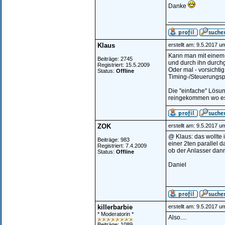
Danke
________________
Klaus
erstellt am: 9.5.2017 u
Kann man mit einem
Beiträge: 2745
und durch ihn durchg
Registriert: 15.5.2009
Oder mal - vorsichtig
Status:
Offline
Timing-/Steuerungsp
Die "einfache" Lösun
reingekommen wo es d
ZOK
erstellt am: 9.5.2017 u
@ Klaus: das wollte 
Beiträge: 983
einer 2ten parallel d
Registriert: 7.4.2009
ob der Anlasser dann
Status:
Offline
Daniel
killerbarbie
erstellt am: 9.5.2017 u
* Moderatorin *
Also....
Beiträge: 1089