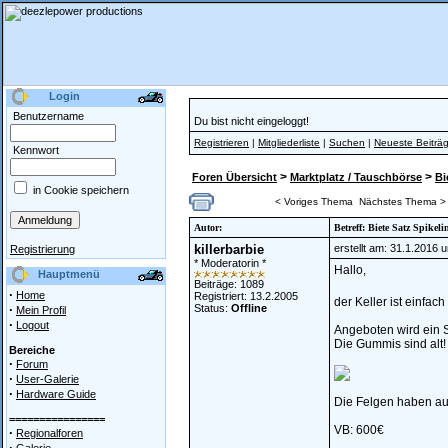
Login
Benutzername
Du bist nicht eingeloggt!
Registrieren
|
Mitgliederliste
|
Suchen
|
Neueste Beiträ
Kennwort
>
>
Foren Übersicht
Marktplatz / Tauschbörse
Bi
in Cookie speichern
< Voriges Thema
Nächstes Thema >
Autor:
Betreff: Biete Satz Spikeli
killerbarbie
erstellt am: 31.1.2016 
Registrierung
* Moderatorin *
Hallo,
Hauptmenü
Beiträge: 1089
·
Home
Registriert: 13.2.2005
der Keller ist einfach
·
Status:
Offline
Mein Profil
·
Logout
Angeboten wird ein S
Die Gummis sind alt!
Bereiche
·
Forum
·
User-Galerie
·
Hardware Guide
Die Felgen haben auf
================
VB: 600€
·
Regionalforen
·