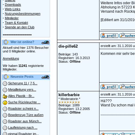
Galerie
Weitere Infos oder Bi
·
Downloads
Abholung in 57223 K
·
Web-Links
Versand nach Rücks
·
Nutzungsbestimmungen
·
Mitglieder
[Editiert am 31/1/201
·
Team & Kontakt
·
Spende an den Club
________________
================
Wer ist online?
die-pille62
erstellt am: 31.1.2016 
Aktuell sind hier 1376 Besucher
und 0 Mitglieder online.
Kommen mir sehr be
Beiträge: 143
Registriert: 16.3.2013
Anmeldung
Status:
Offline
Wir haben
11241
registrierte
Mitglieder.
Neueste Posts
Sicherung 11 ( 7,5...
Metallleitung vers...
killerbarbie
erstellt am: 31.1.2016 
Alles Plastik - Br...
* Moderatorin *
Hä???
Suche Rückleuchte ...
Warst Du schon mal 
Beiträge: 1089
Roadster scheint n...
Registriert: 13.2.2005
Status:
Offline
________________
Bowdenzug Türe außen
Roadster aus Münch...
Laufleistung nach ...
einmal Roadster im...