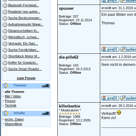
Bluetooth-Fernbedi...
spusser
erstellt am: 31.1.2016 
Roadster neu aufge...
Ein paar Bilder von 
Beiträge: 207
Suche Bordcomputer...
Registriert: 22.11.2014
Thomas
Status:
Offline
Aufnahmepunkt Wage...
Distanzscheiben fü...
Wickeltisch, schwa...
Verkaufe: Ein Satz...
Suche Fernlichtlam...
Shortblock Motor M...
die-pille62
erstellt am: 1.2.2016 u
Koffer für Gepäckt...
Nein nicht in deinem
Beiträge: 143
Registriert: 16.3.2013
Suche Smart Roadst...
Status:
Offline
zum Forum
Themen
·
alle Themen
·
Bild / Video
·
Presse
·
Technik
killerbarbie
erstellt am: 28.2.2016 
* Moderatorin *
Inhalte
Verkauft!
Beiträge: 1089
Kann zu!
·
techn. Daten
Registriert: 13.2.2005
·
Motorpflege
Status:
Offline
________________