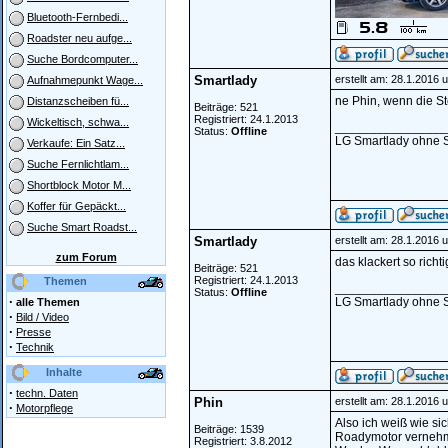
Bluetooth-Fernbedi...
Roadster neu aufge...
Suche Bordcomputer...
Smartlady
erstellt am: 28.1.2016 
Aufnahmepunkt Wage...
ne Phin, wenn die Ste
Distanzscheiben fü...
Beiträge: 521
Registriert: 24.1.2013
Wickeltisch, schwa...
________________
Status:
Offline
LG Smartlady ohne 
Verkaufe: Ein Satz...
Suche Fernlichtlam...
Shortblock Motor M...
Koffer für Gepäckt...
Suche Smart Roadst...
Smartlady
erstellt am: 28.1.2016 
zum Forum
das klackert so richti
Beiträge: 521
Registriert: 24.1.2013
Themen
________________
Status:
Offline
·
LG Smartlady ohne 
alle Themen
·
Bild / Video
·
Presse
·
Technik
Inhalte
·
techn. Daten
Phin
erstellt am: 28.1.2016 
·
Motorpflege
Also ich weiß wie si
Beiträge: 1539
Roadymotor vernehme 
Registriert: 3.8.2012