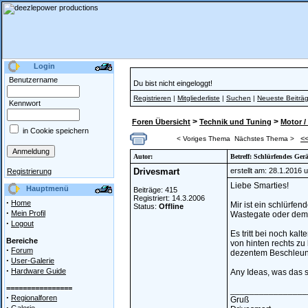
Login
Benutzername
Du bist nicht eingeloggt!
Registrieren
|
Mitgliederliste
|
Suchen
|
Neueste Beiträ
Kennwort
>
>
Foren Übersicht
Technik und Tuning
Motor /
in Cookie speichern
<
< Voriges Thema
Nächstes Thema >
Autor:
Betreff: Schlürfendes Ge
Drivesmart
erstellt am: 28.1.2016 
Registrierung
Liebe Smarties!
Hauptmenü
Beiträge: 415
Registriert: 14.3.2006
·
Home
Mir ist ein schlürfe
Status:
Offline
·
Mein Profil
Wastegate oder dem 
·
Logout
Es tritt bei noch ka
Bereiche
von hinten rechts zu 
·
Forum
dezentem Beschleunig
·
User-Galerie
·
Hardware Guide
Any Ideas, was das 
================
________________
·
Regionalforen
Gruß
·