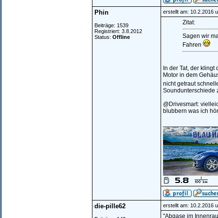
Phin
erstellt am: 10.2.2016 
Zitat:
Beiträge: 1539
Registriert: 3.8.2012
Sagen wir mal
Status:
Offline
Fahren
In der Tat, der klin
Motor in dem Gehäuse
nicht getraut schnell
Soundunterschiede z
@Drivesmart: viellei
blubbern was ich hö
________________
die-pille62
erstellt am: 10.2.2016 
"Abgase im Innenraum