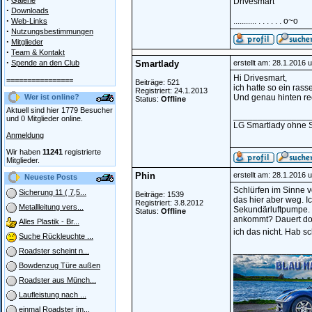
Galerie
Drivesmart
·
Downloads
·
........... . . . . . . o~o
Web-Links
·
Nutzungsbestimmungen
·
Mitglieder
·
Team & Kontakt
·
Spende an den Club
Smartlady
erstellt am: 28.1.2016 
Hi Drivesmart,
================
Beiträge: 521
ich hatte so ein ras
Registriert: 24.1.2013
Wer ist online?
Und genau hinten rec
Status:
Offline
Aktuell sind hier 1779 Besucher
________________
und 0 Mitglieder online.
LG Smartlady ohne 
Anmeldung
Wir haben
11241
registrierte
Mitglieder.
Phin
erstellt am: 28.1.2016 
Neueste Posts
Schlürfen im Sinne v
Sicherung 11 ( 7,5...
Beiträge: 1539
das hier aber weg. 
Registriert: 3.8.2012
Metallleitung vers...
Sekundärluftpumpe. Ob
Status:
Offline
ankommt? Dauert doc
Alles Plastik - Br...
ich das nicht. Hab s
Suche Rückleuchte ...
________________
Roadster scheint n...
Bowdenzug Türe außen
Roadster aus Münch...
Laufleistung nach ...
einmal Roadster im...