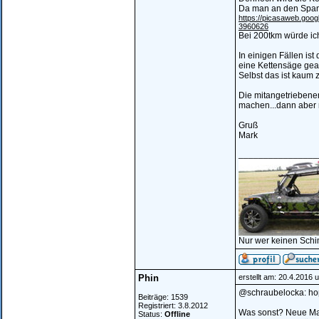
Da man an den Spann
https://picasaweb.go
3960626
Bei 200tkm würde ich
In einigen Fällen is
eine Kettensäge gear
Selbst das ist kaum 
Die mitangetriebene
machen...dann aber m
Gruß
Mark
________________
Nur wer keinen Schi
Phin
erstellt am: 20.4.2016 
@schraubelocka: hop
Beiträge: 1539
Registriert: 3.8.2012
Was sonst? Neue Mas
Status:
Offline