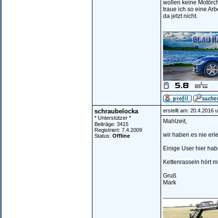
wollen keine Motörch
traue ich so eine Ar
da jetzt nicht.
________________
schraubelocka
erstellt am: 20.4.2016 
* Unterstützer *
Mahlzeit,
Beiträge: 3415
Registriert: 7.4.2009
wir haben es nie erl
Status:
Offline
Einige User hier ha
Kettenrasseln hört 
Gruß
Mark
________________