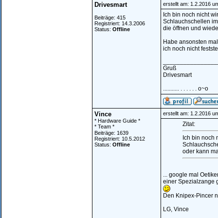
Drivesmart
erstellt am: 1.2.2016 u
Ich bin noch nicht w
Beiträge: 415
Schlauchschellen im
Registriert: 14.3.2006
die öffnen und wied
Status:
Offline
Habe ansonsten mal 
ich noch nicht festst
________________
Gruß
Drivesmart
........... . . . . . . o~o
Vince
erstellt am: 1.2.2016 u
* Hardware Guide *
Zitat:
* Team *
Beiträge: 1639
Ich bin noch
Registriert: 10.5.2012
Schlauchsche
Status:
Offline
oder kann ma
... google mal Oetik
einer Spezialzange g
Den Knipex-Pincer n
LG, Vince