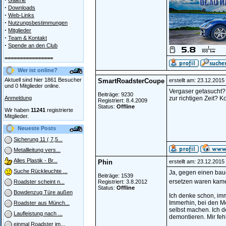
Galerie
·
Downloads
·
Web-Links
·
Nutzungsbestimmungen
·
Mitglieder
·
Team & Kontakt
·
Spende an den Club
================
Wer ist online?
Aktuell sind hier 1861 Besucher
SmartRoadsterCoupe
erstellt am: 23.12.201
und 0 Mitglieder online.
Vergaser getasucht?
Beiträge: 9230
Anmeldung
zur richtigen Zeit?
Registriert: 8.4.2009
Status:
Offline
Wir haben
11241
registrierte
Mitglieder.
Neueste Posts
Sicherung 11 ( 7,5...
Metallleitung vers...
Alles Plastik - Br...
Phin
erstellt am: 23.12.201
Suche Rückleuchte ...
Ja, gegen einen bau
Beiträge: 1539
ersetzen waren kame
Registriert: 3.8.2012
Roadster scheint n...
Status:
Offline
Bowdenzug Türe außen
Ich denke schon, im
Immerhin, bei den Mo
Roadster aus Münch...
selbst machen. Ich d
Laufleistung nach ...
demontieren. Mir feh
einmal Roadster im...