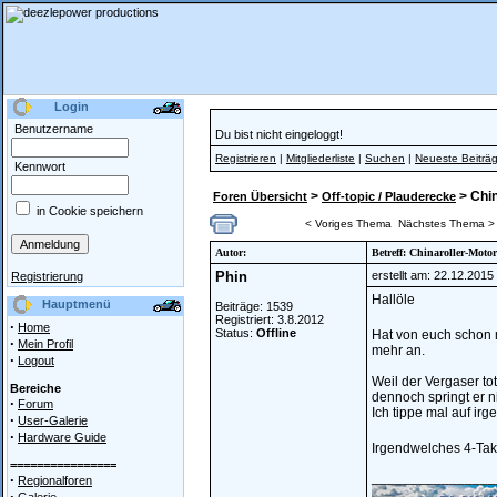
Login
Benutzername
Du bist nicht eingeloggt!
Registrieren
|
Mitgliederliste
|
Suchen
|
Neueste Beiträ
Kennwort
>
> Chin
Foren Übersicht
Off-topic / Plauderecke
in Cookie speichern
< Voriges Thema
Nächstes Thema >
Autor:
Betreff: Chinaroller-Motor
Phin
erstellt am: 22.12.201
Registrierung
Hallöle
Hauptmenü
Beiträge: 1539
Registriert: 3.8.2012
·
Home
Status:
Offline
Hat von euch schon 
·
Mein Profil
mehr an.
·
Logout
Weil der Vergaser tot
Bereiche
dennoch springt er n
·
Forum
Ich tippe mal auf ir
·
User-Galerie
·
Hardware Guide
Irgendwelches 4-Ta
================
________________
·
Regionalforen
·