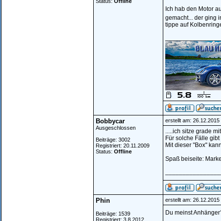
Status:
Offline
Ich hab den Motor 
gemacht... der ging i
tippe auf Kolbenring
________________
Bobbycar
erstellt am: 26.12.201
Ausgeschlossen
.....ich sitze grade 
Für solche Fälle gib
Beiträge: 3002
Mit dieser "Box" kan
Registriert: 20.11.2009
Status:
Offline
Spaß beiseite: Marke
________________
Phin
erstellt am: 26.12.201
Du meinst Anhänge
Beiträge: 1539
Registriert: 3.8.2012