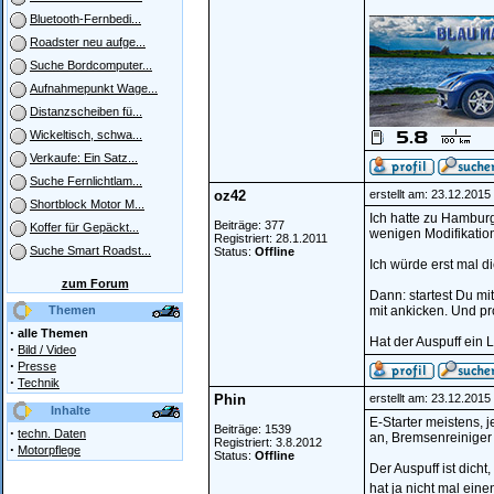
________________
Bluetooth-Fernbedi...
Roadster neu aufge...
Suche Bordcomputer...
Aufnahmepunkt Wage...
Distanzscheiben fü...
Wickeltisch, schwa...
Verkaufe: Ein Satz...
Suche Fernlichtlam...
oz42
erstellt am: 23.12.201
Shortblock Motor M...
Ich hatte zu Hamburg
Beiträge: 377
Koffer für Gepäckt...
wenigen Modifikatio
Registriert: 28.1.2011
Suche Smart Roadst...
Status:
Offline
Ich würde erst mal die
zum Forum
Dann: startest Du mi
Themen
mit ankicken. Und pro
·
alle Themen
Hat der Auspuff ein 
·
Bild / Video
·
Presse
·
Technik
Phin
erstellt am: 23.12.201
Inhalte
E-Starter meistens, j
Beiträge: 1539
·
techn. Daten
an, Bremsenreiniger 
Registriert: 3.8.2012
·
Motorpflege
Status:
Offline
Der Auspuff ist dicht
hat ja nicht mal eine