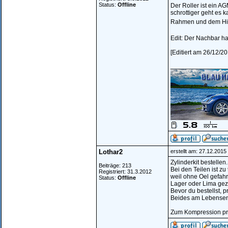
Status:
Offline
Der Roller ist ein 
schrottiger geht es 
Rahmen und dem Hin
Edit: Der Nachbar ha
[Editiert am 26/12/2
________________
Lothar2
erstellt am: 27.12.201
Zylinderkit bestellen
Beiträge: 213
Bei den Teilen ist zu
Registriert: 31.3.2012
weil ohne Oel gefah
Status:
Offline
Lager oder Lima gez
Bevor du bestellst, p
Beides am Lebense
Zum Kompression prü