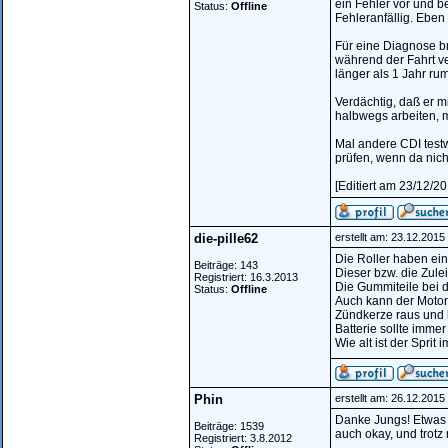
ein Fehler vor und be
Status:
Offline
Fehleranfällig. Eben 
Für eine Diagnose b
während der Fahrt ve
länger als 1 Jahr rum
Verdächtig, daß er m
halbwegs arbeiten, 
Mal andere CDI test
prüfen, wenn da nicht
[Editiert am 23/12/2
die-pille62
erstellt am: 23.12.201
Die Roller haben ein
Beiträge: 143
Dieser bzw. die Zule
Registriert: 16.3.2013
Die Gummiteile bei d
Status:
Offline
Auch kann der Motor 
Zündkerze raus und 
Batterie sollte immer
Wie alt ist der Sprit 
Phin
erstellt am: 26.12.201
Danke Jungs! Etwas e
Beiträge: 1539
auch okay, und trotz
Registriert: 3.8.2012