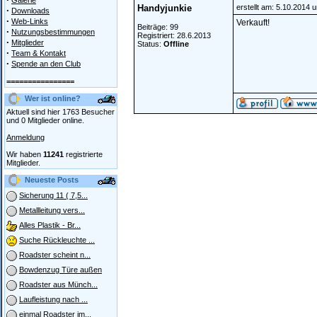
Galerie
Handyjunkie
erstellt am: 5.10.2014 
·
Downloads
·
Web-Links
Verkauft!
Beiträge: 99
·
Nutzungsbestimmungen
Registriert: 28.6.2013
·
Mitglieder
Status:
Offline
·
Team & Kontakt
·
Spende an den Club
================
Wer ist online?
Aktuell sind hier 1763 Besucher
und 0 Mitglieder online.
Anmeldung
Wir haben
11241
registrierte
Mitglieder.
Neueste Posts
Sicherung 11 ( 7,5...
Metallleitung vers...
Alles Plastik - Br...
Suche Rückleuchte ...
Roadster scheint n...
Bowdenzug Türe außen
Roadster aus Münch...
Laufleistung nach ...
einmal Roadster im...