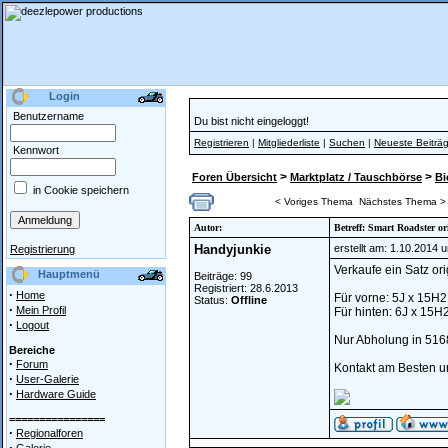
Login
Benutzername
Du bist nicht eingeloggt!
Registrieren
|
Mitgliederliste
|
Suchen
|
Neueste Beiträ
Kennwort
>
>
Foren Übersicht
Marktplatz / Tauschbörse
Bi
in Cookie speichern
< Voriges Thema
Nächstes Thema >
Autor:
Betreff: Smart Roadster o
Handyjunkie
erstellt am: 1.10.2014 
Registrierung
Verkaufe ein Satz or
Hauptmenü
Beiträge: 99
Registriert: 28.6.2013
·
Home
Für vorne: 5J x 15H2
Status:
Offline
·
Mein Profil
Für hinten: 6J x 15H
·
Logout
Nur Abholung in 516
Bereiche
·
Forum
Kontakt am Besten u
·
User-Galerie
·
Hardware Guide
================
·
Regionalforen
·