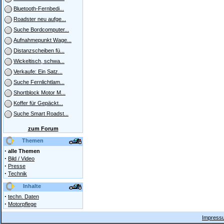
Bluetooth-Fernbedi...
Roadster neu aufge...
Suche Bordcomputer...
Aufnahmepunkt Wage...
Distanzscheiben fü...
Wickeltisch, schwa...
Verkaufe: Ein Satz...
Suche Fernlichtlam...
Shortblock Motor M...
Koffer für Gepäckt...
Suche Smart Roadst...
zum Forum
Themen
·
alle Themen
·
Bild / Video
·
Presse
·
Technik
Inhalte
·
techn. Daten
·
Motorpflege
Impressu