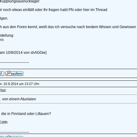
 Kupplungsausrücklager
 noch etwas einfällt oder Ihr fragen habt PN oder hier im Thread
olgen.
h aus den Foren kennt, weiß das ich versuche nach bestem Wissen und Gewissen d
stellung:
ro
t am 10/9/2014 von shAGGie]
______________
am: 10.9.2014 um 13:27 Uhr:
itat:
.. von einem Atuolaien
die in Finnland oder Littauen?
Edith
______________