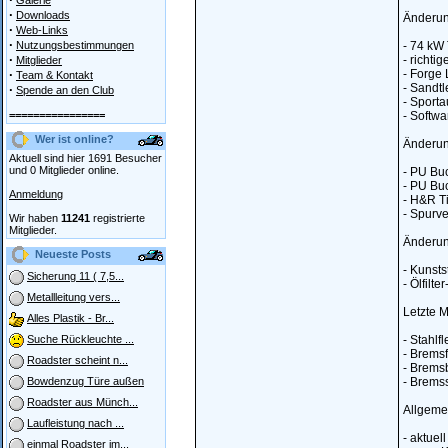
Galerie
·
Downloads
Änderun
·
Web-Links
·
Nutzungsbestimmungen
- 74 kW
·
- richti
Mitglieder
·
- Forge 
Team & Kontakt
- Sandtle
·
Spende an den Club
- Sporta
================
- Softwa
Wer ist online?
Änderun
Aktuell sind hier 1691 Besucher
und 0 Mitglieder online.
- PU Bu
- PU Buc
Anmeldung
- H&R T
- Spurv
Wir haben
11241
registrierte
Mitglieder.
Änderun
Neueste Posts
- Kunst
Sicherung 11 ( 7,5...
- Ölfilte
Metallleitung vers...
Letzte 
Alles Plastik - Br...
- Stahlf
Suche Rückleuchte ...
- Bremsf
Roadster scheint n...
- Brems
- Brems
Bowdenzug Türe außen
Roadster aus Münch...
Allgeme
Laufleistung nach ...
- aktuel
einmal Roadster im...