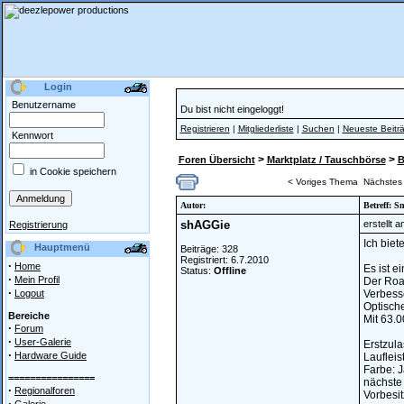
Login
Benutzername
Du bist nicht eingeloggt!
Registrieren
|
Mitgliederliste
|
Suchen
|
Neueste Beitr
Kennwort
>
>
Foren Übersicht
Marktplatz / Tauschbörse
B
in Cookie speichern
< Voriges Thema
Nächstes
Autor:
Betreff: S
shAGGie
erstellt 
Registrierung
Ich bie
Hauptmenü
Beiträge: 328
Registriert: 6.7.2010
·
Home
Es ist 
Status:
Offline
·
Mein Profil
Der Road
·
Logout
Verbess
Optisch
Bereiche
Mit 63.0
·
Forum
·
User-Galerie
Erstzul
·
Hardware Guide
Laufleis
Farbe: J
================
nächste
·
Regionalforen
Vorbesit
·