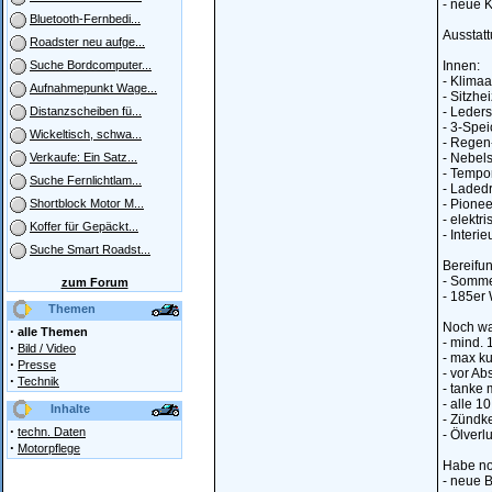
- neue K
Bluetooth-Fernbedi...
Ausstat
Roadster neu aufge...
Innen:
Suche Bordcomputer...
- Klima
Aufnahmepunkt Wage...
- Sitzhe
- Leders
Distanzscheiben fü...
- 3-Spe
Wickeltisch, schwa...
- Regen
- Nebel
Verkaufe: Ein Satz...
- Tempo
Suche Fernlichtlam...
- Laded
- Pione
Shortblock Motor M...
- elektr
Koffer für Gepäckt...
- Interie
Suche Smart Roadst...
Bereifun
- Sommer
zum Forum
- 185er 
Themen
Noch wa
·
alle Themen
- mind.
·
Bild / Video
- max k
·
Presse
- vor Ab
·
Technik
- tanke 
- alle 
Inhalte
- Zündk
·
techn. Daten
- Ölverl
·
Motorpflege
Habe noc
- neue 