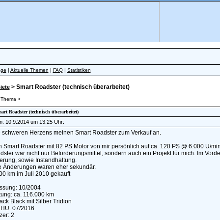
äge
|
Aktuelle Themen
|
FAQ
|
Statistiken
> Smart Roadster (technisch überarbeitet)
iete
 Thema >
mart Roadster (technisch überarbeitet)
am: 10.9.2014 um 13:25 Uhr:
te schweren Herzens meinen Smart Roadster zum Verkauf an.
ein Smart Roadster mit 82 PS Motor von mir persönlich auf ca. 120 PS @ 6.000 U/
ster war nicht nur Beförderungsmittel, sondern auch ein Projekt für mich. Im Vor
erung, sowie Instandhaltung.
e Änderungen waren eher sekundär.
00 km im Juli 2010 gekauft
assung: 10/2004
tung: ca. 116.000 km
ack Black mit Silber Tridion
 HU: 07/2016
zer: 2