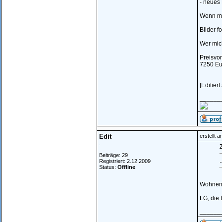
- neues
Wenn mir
Bilder f
Wer mic
Preisvor
7250 Eu
[Editier
______
Edit
erstellt 
.
Z
Beiträge: 29
.
Registriert: 2.12.2009
Status:
Offline
Wohnen 
LG, die 
______