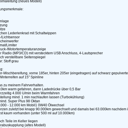
limaleitung (neues Modell)
tungsmerkmale:
anlage
izung
itze
ichen Lederlenkrad mit Schaltwippen
-/Lichtsensor
scheinwerfer
mat/Limiter
ruck-/Motortemperaturanzeige
er Radio (MP3/CD) mit verstecktem USB Anschluss, 4-Lautsprecher
isch verstellbare Seitenspiegel
ur: Stoff grau
g:
-Mischbereifung, vorne 185er, hinten 205er (eingetragen) auf schwarz gepulverte
Winterreifen auf 15" Spinline
s zu meinem Fahrverhalten.
 10km warm gefahren, dann Ladedrücke über 0,5 Bar
urzzeitig 4.000 U/min beim Warmfahren
stellung mind. 1 min nachlaufen lassen (Turbokühlung)
mind. Super Plus 98 Oktan
10.000 - 12.000 km Mobil1 0W40 Ölwechsel
erzen zuletzt bei knapp 90.000km gewechselt und damals bei 63.000km nachdem i
ust kaum vorhanden (unter 500 ml auf 10.000km)
h Teile im Keller liegen
Brabuskupplung (altes Modell)