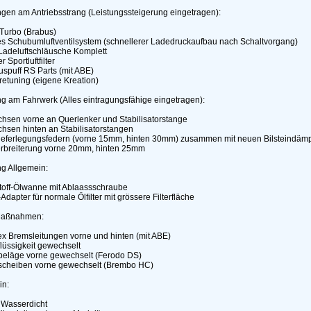
gen am Antriebsstrang (Leistungssteigerung eingetragen):
 Turbo (Brabus)
ges Schubumluftventilsystem (schnellerer Ladedruckaufbau nach Schaltvorgang)
Ladeluftschläusche Komplett
r Sportluftfilter
uspuff RS Parts (mit ABE)
retuning (eigene Kreation)
g am Fahrwerk (Alles eintragungsfähige eingetragen):
chsen vorne an Querlenker und Stabilisatorstange
hsen hinten an Stabilisatorstangen
ieferlegungsfedern (vorne 15mm, hinten 30mm) zusammen mit neuen Bilsteindämp
erbreiterung vorne 20mm, hinten 25mm
g Allgemein:
stoff-Ölwanne mit Ablaassschraube
r-Adapter für normale Ölfilter mit grössere Filterfläche
Maßnahmen:
lex Bremsleitungen vorne und hinten (mit ABE)
lüssigkeit gewechselt
beläge vorne gewechselt (Ferodo DS)
scheiben vorne gewechselt (Brembo HC)
in:
l Wasserdicht