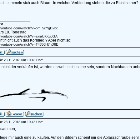
ucht tummeln sich auch Blaue . In welcher Verbindung stehen die zu Richi seiner?
______________
or
/m.youtube.com/watch?v=om_5cYgD2bc
rs 10. Todestag
m.youtube.com/watch?v=a7iaUKKu8GA
t nicht auch das Kornlied ? Aber nicht so:
/m.youtube.com/watch?v=T4336H7nD8E
am: 23.11.2018 um 10:18 Uhr:
 nicht der verkäufer ist, werden es wohl nicht seine sein, sondern Nachbauten un
______________
am: 23.11.2018 um 10:43 Uhr:
usammen,
lege mir auch eine zu kaufen. Auf den Bildern scheint mir die Ablassschraube sehr t