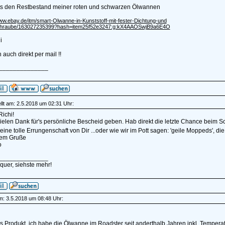
bts den Restbestand meiner roten und schwarzen Ölwannen
www.ebay.de/itm/smart-Olwanne-in-Kunststoff-mit-fester-Dichtung-und
chraube/163027235399?hash=item25f52e3247:g:kX4AAOSwjB9a6E4O
i
h auch direkt per mail !!
______________
llt am: 2.5.2018 um 02:31 Uhr:
ichi!
ielen Dank für's persönliche Bescheid geben. Hab direkt die letzte Chance beim S
 eine tolle Errungenschaft von Dir ...oder wie wir im Pott sagen: 'geile Moppeds', die
tem Gruße
o
______________
quer, siehste mehr!
am: 3.5.2018 um 08:48 Uhr:
es Produkt, ich habe die Ölwanne im Roadster seit anderthalb Jahren inkl. Temper