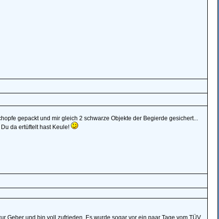
chopfe gepackt und mir gleich 2 schwarze Objekte der Begierde gesichert...
 Du da ertüftelt hast Keule!
atur Geber und bin voll zufrieden. Es wurde sogar vor ein paar Tage vom TÜV