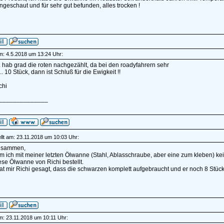
ngeschaut und für sehr gut befunden, alles trocken !
am: 4.5.2018 um 13:24 Uhr:
 hab grad die roten nachgezählt, da bei den roadyfahrern sehr
... 10 Stück, dann ist Schluß für die Ewigkeit !!
chi
______________
llt am: 23.11.2018 um 10:03 Uhr:
usammen,
ich mit meiner letzten Ölwanne (Stahl, Ablasschraube, aber eine zum kleben) keine
se Ölwanne von Richi bestellt.
t mir Richi gesagt, dass die schwarzen komplett aufgebraucht und er noch 8 Stück i
am: 23.11.2018 um 10:11 Uhr: