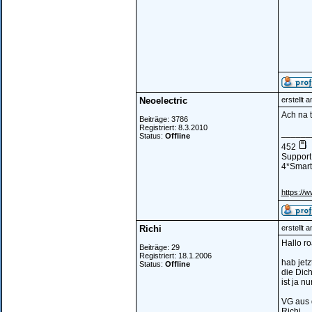
Neoelectric
erstellt 
Ach na t
Beiträge: 3786
Registriert: 8.3.2010
______
Status:
Offline
452
Support
4*Smart 
https://w
Richi
erstellt 
Hallo ro
Beiträge: 29
Registriert: 18.1.2006
hab jetz
Status:
Offline
die Dic
ist ja n
VG aus
Richi