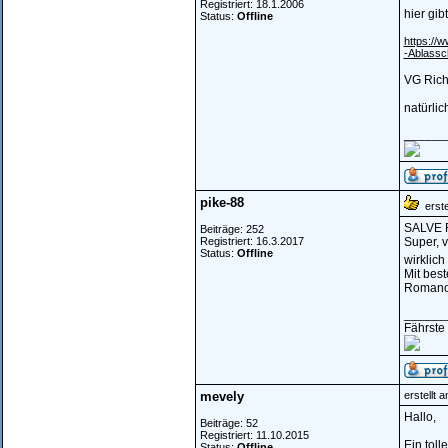
Registriert: 18.1.2006
hier gi
Status:
Offline
https://
-Ablass
VG Rich
natürlic
______
pike-88
erste
SALVE R
Beiträge: 252
Registriert: 16.3.2017
Super, v
Status:
Offline
wirklich
Mit bes
Roman
______
Fährste 
mevely
erstellt 
Hallo,
Beiträge: 52
Registriert: 11.10.2015
Ein toll
Status:
Offline