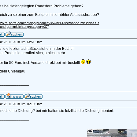
es bei tiefer gelegten Roadstern Probleme geben?
leich zu so einer zum Beispiel mit erhöhter Ablassschraube?
ww.rs-parts.com/catalog/product/view/id/413/s/lwanne-mit-lablass-s
und-gummidichtung/category/37/
am: 23.11.2018 um 13:51 Uhr:
, die letzten acht Stück stehen in der Bucht !!
e Produktion rentiert sich ja nicht mehr.
r für 50 Euro incl. Versand direkt bei mir bestellt
 dem Chiemgau
______________
am: 23.11.2018 um 16:19 Uhr:
noch eine Dichtung? bei mir hatten sie letztlich die Dichtung moniert.
______________