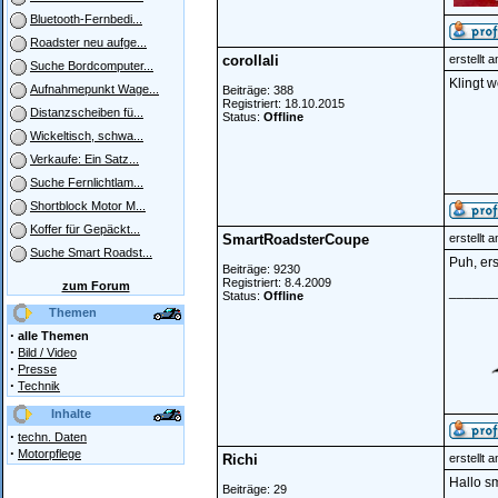
´
Bluetooth-Fernbedi...
Roadster neu aufge...
corollali
erstellt 
Suche Bordcomputer...
Klingt w
Aufnahmepunkt Wage...
Beiträge: 388
Registriert: 18.10.2015
Distanzscheiben fü...
Status:
Offline
Wickeltisch, schwa...
Verkaufe: Ein Satz...
Suche Fernlichtlam...
Shortblock Motor M...
Koffer für Gepäckt...
SmartRoadsterCoupe
erstellt 
Suche Smart Roadst...
Puh, er
Beiträge: 9230
Registriert: 8.4.2009
zum Forum
______
Status:
Offline
Themen
·
alle Themen
·
Bild / Video
·
Presse
·
Technik
Inhalte
·
techn. Daten
·
Motorpflege
Richi
erstellt 
Hallo sm
Beiträge: 29