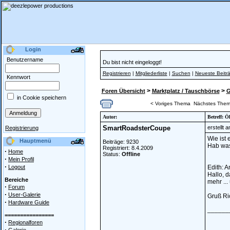
Login
Benutzername
Du bist nicht eingeloggt!
Registrieren
|
Mitgliederliste
|
Suchen
|
Neueste Beitr
Kennwort
>
>
Foren Übersicht
Marktplatz / Tauschbörse
G
in Cookie speichern
< Voriges Thema
Nächstes Them
Autor:
Betreff: Ö
SmartRoadsterCoupe
erstellt 
Registrierung
Wie ist
Hauptmenü
Beiträge: 9230
Hab was
Registriert: 8.4.2009
·
Home
Status:
Offline
·
Mein Profil
·
Logout
Edith: A
Hallo, 
Bereiche
mehr ...
·
Forum
·
User-Galerie
Gruß Ri
·
Hardware Guide
______
================
·
Regionalforen
·