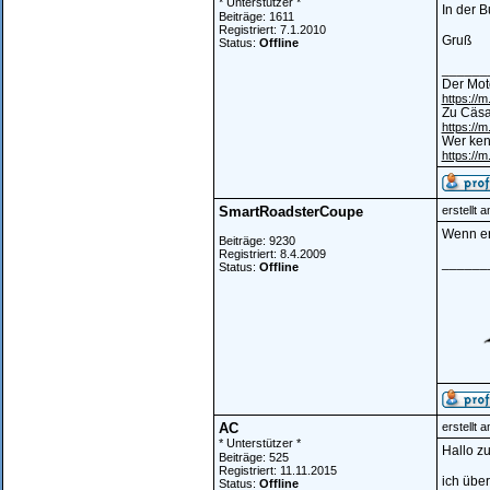
* Unterstützer *
In der B
Beiträge: 1611
Registriert: 7.1.2010
Gruß
Status:
Offline
______
Der Mot
https:/
Zu Cäsa
https://
Wer kenn
https:/
SmartRoadsterCoupe
erstellt 
Wenn er
Beiträge: 9230
Registriert: 8.4.2009
______
Status:
Offline
AC
erstellt 
* Unterstützer *
Hallo z
Beiträge: 525
Registriert: 11.11.2015
ich über
Status:
Offline