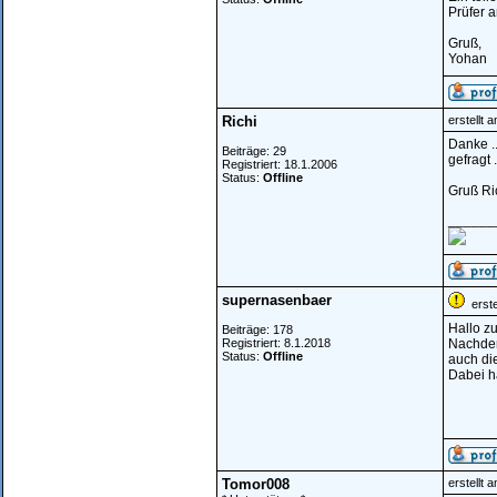
Prüfer a
Gruß,
Yohan
Richi
erstellt 
Danke ..
Beiträge: 29
gefragt 
Registriert: 18.1.2006
Status:
Offline
Gruß Ri
______
supernasenbaer
erste
Hallo z
Beiträge: 178
Registriert: 8.1.2018
Nachdem 
Status:
Offline
auch die
Dabei ha
Tomor008
erstellt 