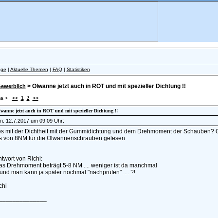
äge
|
Aktuelle Themen
|
FAQ
|
Statistiken
> Ölwanne jetzt auch in ROT und mit spezieller Dichtung !!
ewerblich
<<
1
2
>>
a >
lwanne jetzt auch in ROT und mit spezieller Dichtung !!
am: 12.7.2017 um 09:09 Uhr:
 es mit der Dichtheit mit der Gummidichtung und dem Drehmoment der Schauben? 
 von 8NM für die Ölwannenschrauben gelesen
ntwort von Richi:
das Drehmoment beträgt 5-8 NM .... weniger ist da manchmal
 und man kann ja später nochmal "nachprüfen" .... ?!
chi
______________