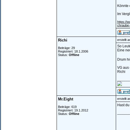
Könnte 
Im Verg
https://w
chraube-
Richi
erstellt 
So Leute
Beiträge: 29
Eine neu
Registriert: 18.1.2006
Status:
Offline
Drum hie
VG aus
Richi
______
Mr.Eight
erstellt 
Hast du 
Beiträge: 619
Registriert: 19.1.2012
______
Status:
Offline