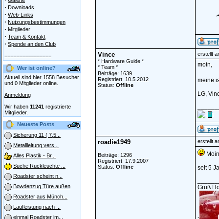
Galerie
·
Downloads
·
Web-Links
·
Nutzungsbestimmungen
·
Mitglieder
·
Team & Kontakt
·
Spende an den Club
Vince
erstellt 
================
* Hardware Guide *
moin,
* Team *
Wer ist online?
Beiträge: 1639
Aktuell sind hier 1558 Besucher
Registriert: 10.5.2012
meine is
und 0 Mitglieder online.
Status:
Offline
LG, Vin
Anmeldung
______
Wir haben
11241
registrierte
Mitglieder.
Neueste Posts
Sicherung 11 ( 7,5...
roadie1949
erstellt 
Metallleitung vers...
Moin
Beiträge: 1296
Alles Plastik - Br...
Registriert: 17.9.2007
Suche Rückleuchte ...
Status:
Offline
seit 5 J
Roadster scheint n...
______
Bowdenzug Türe außen
Gruß Ho
Roadster aus Münch...
Laufleistung nach ...
einmal Roadster im...