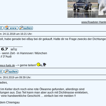
www.Roadster-Hamb
am: 24.11.2018 um 16:21 Uhr:
oll, habe gerade bei eBay bei dir gekauft. Hatte dir ne Frage zwecks der Dichtun
______________
 - wenn Zeit - in Hannover / München
// 3*Audi
--> gerne teilen!
ww.e-fuels.de
am: 28.6.2019 um 09:39 Uhr:
adies,
t im Keller doch noch eine rote Ölwanne gefunden, allerdings sind
htungen aus. Das Teil kann man aber auch mit Dichtmasse einkleben,
ur eine handwerkliche Geschicht .... einfach bei mir melden !!
 dem Chiemgau