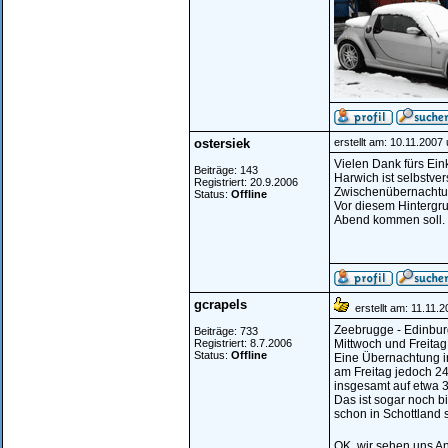
ostersiek
erstellt am: 10.11.2007
Vielen Dank fürs Ein
Beiträge: 143
Harwich ist selbstver
Registriert: 20.9.2006
Zwischenübernachtun
Status:
Offline
Vor diesem Hintergr
Abend kommen soll.
gcrapels
erstellt am: 11.11.
Zeebrugge - Edinburg
Beiträge: 733
Registriert: 8.7.2006
Mittwoch und Freitag
Status:
Offline
Eine Übernachtung i
am Freitag jedoch 24
insgesamt auf etwa 3
Das ist sogar noch bi
schon in Schottland 
OK, wir sehen uns A