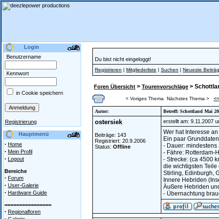
Login
Benutzername
Du bist nicht eingeloggt!
Registrieren
|
Mitgliederliste
|
Suchen
|
Neueste Beiträ
Kennwort
>
> Schottla
Foren Übersicht
Tourenvorschläge
in Cookie speichern
<
< Voriges Thema
Nächstes Thema >
Autor:
Betreff: Schottland Mai 2
ostersiek
erstellt am: 9.11.2007 
Registrierung
Wer hat Interesse an
Hauptmenü
Beiträge: 143
Ein paar Grunddaten
Registriert: 20.9.2006
·
Home
- Dauer: mindestens
Status:
Offline
·
Mein Profil
- Fähre: Rotterdam-
·
Logout
- Strecke: (ca 4500 
die wichtigsten Teil
Bereiche
Stirling, Edinburgh,
·
Forum
Innere Hebriden (Ins
·
User-Galerie
Äußere Hebriden und
·
Hardware Guide
- Übernachtung brau
================
·
Regionalforen
·