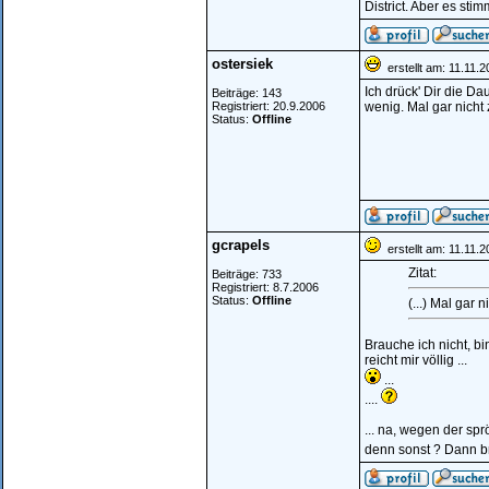
District. Aber es sti
ostersiek
erstellt am: 11.11.
Ich drück' Dir die D
Beiträge: 143
Registriert: 20.9.2006
wenig. Mal gar nicht
Status:
Offline
gcrapels
erstellt am: 11.11.
Zitat:
Beiträge: 733
Registriert: 8.7.2006
Status:
Offline
(...) Mal gar
Brauche ich nicht, b
reicht mir völlig ...
...
....
... na, wegen der sp
denn sonst ? Dann 