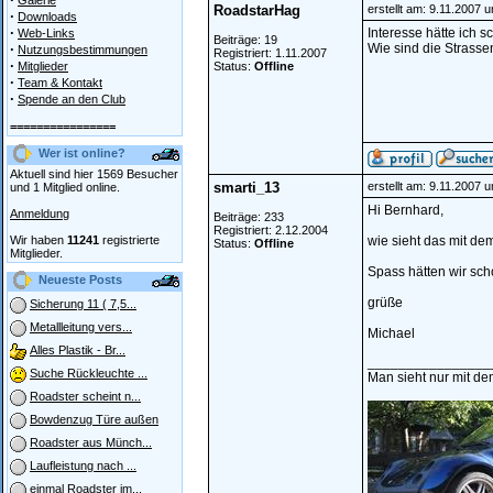
Galerie
RoadstarHag
erstellt am: 9.11.2007 
·
Downloads
·
Interesse hätte ich 
Web-Links
Beiträge: 19
·
Wie sind die Strasse
Nutzungsbestimmungen
Registriert: 1.11.2007
·
Mitglieder
Status:
Offline
·
Team & Kontakt
·
Spende an den Club
================
Wer ist online?
Aktuell sind hier 1569 Besucher
smarti_13
erstellt am: 9.11.2007 
und 1 Mitglied online.
Hi Bernhard,
Anmeldung
Beiträge: 233
Registriert: 2.12.2004
Wir haben
11241
registrierte
wie sieht das mit de
Status:
Offline
Mitglieder.
Spass hätten wir sch
Neueste Posts
grüße
Sicherung 11 ( 7,5...
Metallleitung vers...
Michael
Alles Plastik - Br...
________________
Suche Rückleuchte ...
Man sieht nur mit de
Roadster scheint n...
Bowdenzug Türe außen
Roadster aus Münch...
Laufleistung nach ...
einmal Roadster im...