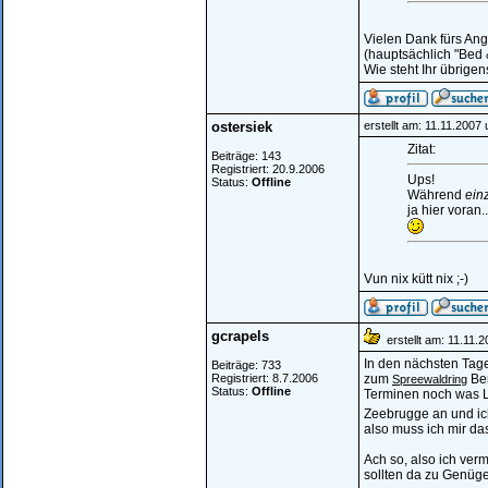
Vielen Dank fürs Ang
(hauptsächlich "Bed 
Wie steht Ihr übrige
ostersiek
erstellt am: 11.11.2007
Zitat:
Beiträge: 143
Registriert: 20.9.2006
Ups!
Status:
Offline
Während
ein
ja hier voran..
Vun nix kütt nix ;-)
gcrapels
erstellt am: 11.11.
In den nächsten Tage
Beiträge: 733
Registriert: 8.7.2006
zum
Ber
Spreewaldring
Status:
Offline
Terminen noch was Luf
Zeebrugge an und ich
also muss ich mir da
Ach so, also ich ver
sollten da zu Genüg