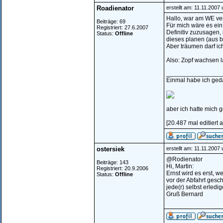
Roadienator
erstellt am: 11.11.2007
Hallo, war am WE ver
Beiträge: 69
Für mich wäre es ei
Registriert: 27.6.2007
Definitiv zuzusagen, 
Status:
Offline
dieses planen (aus b
Aber träumen darf i
Also: Zopf wachsen 
________________
Einmal habe ich geda
aber ich hatte mich ge
[20.487 mal editiert
ostersiek
erstellt am: 11.11.2007
@Rodienator
Beiträge: 143
Hi, Martin:
Registriert: 20.9.2006
Ernst wird es erst, 
Status:
Offline
vor der Abfahrt gesc
jede(r) selbst erledig
Gruß Bernard