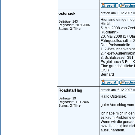
ostersiek
erstellt am: 6.12.2007 
Hier sind einige mög
Beiträge: 143
Hinfahrt -
Registriert: 20.9.2006
5. Mai 2008 von Zeeb
Status:
Offline
Rückfahrt -
20. Mai 2008 (17 Uh
Fährgesellschaft ist
Drei Preismodelle:
1. 2-Bett-Innenkabin
2. 4-Bett-Außenkabi
3. Schlafsessel: 391 
Es gibt auch 3-Bett-
Eine grundsätzliche 
Gruß
Bernard
RoadstarHag
erstellt am: 6.12.2007 
Hallo Ostersiek,
Beiträge: 19
Registriert: 1.11.2007
guter Vorschlag vom 
Status:
Offline
Ich habe mich in den
es kaum Probleme g
Wenn wir die genaue 
bzw. Hotels (sind ni
auszuhandeln.