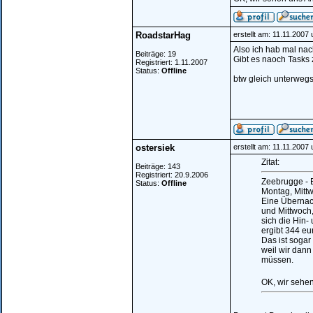
RoadstarHag
erstellt am: 11.11.2007
Also ich hab mal nac
Beiträge: 19
Gibt es naoch Tasks
Registriert: 1.11.2007
Status:
Offline
btw gleich unterwe
ostersiek
erstellt am: 11.11.2007
Zitat:
Beiträge: 143
Registriert: 20.9.2006
Zeebrugge - E
Status:
Offline
Montag, Mittw
Eine Übernac
und Mittwoch,
sich die Hin-
ergibt 344 eu
Das ist sogar
weil wir dann
müssen.
OK, wir sehe