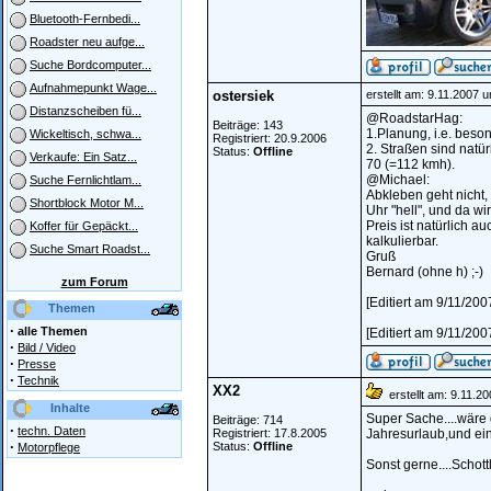
Bluetooth-Fernbedi...
Roadster neu aufge...
Suche Bordcomputer...
Aufnahmepunkt Wage...
ostersiek
erstellt am: 9.11.2007 
Distanzscheiben fü...
@RoadstarHag:
Beiträge: 143
1.Planung, i.e. beson
Wickeltisch, schwa...
Registriert: 20.9.2006
2. Straßen sind nat
Status:
Offline
Verkaufe: Ein Satz...
70 (=112 kmh).
@Michael:
Suche Fernlichtlam...
Abkleben geht nicht,
Shortblock Motor M...
Uhr "hell", und da w
Preis ist natürlich 
Koffer für Gepäckt...
kalkulierbar.
Suche Smart Roadst...
Gruß
Bernard (ohne h) ;-)
zum Forum
[Editiert am 9/11/200
Themen
·
alle Themen
[Editiert am 9/11/200
·
Bild / Video
·
Presse
·
Technik
XX2
erstellt am: 9.11.2
Inhalte
Super Sache....wäre 
Beiträge: 714
·
techn. Daten
Registriert: 17.8.2005
Jahresurlaub,und ei
·
Status:
Offline
Motorpflege
Sonst gerne....Schottl