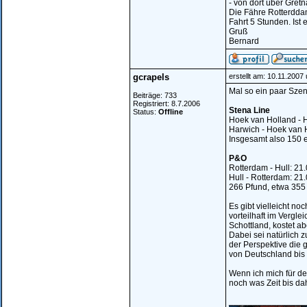
- von dort über Gret
Die Fähre Rotterdda
Fahrt 5 Stunden. Ist e
Gruß
Bernard
gcrapels
erstellt am: 10.11.2007
Mal so ein paar Sze
Beiträge: 733
Registriert: 8.7.2006
Stena Line
Status:
Offline
Hoek van Holland - H
Harwich - Hoek van H
Insgesamt also 150 e
P&O
Rotterdam - Hull: 21
Hull - Rotterdam: 21
266 Pfund, etwa 355
Es gibt vielleicht n
vorteilhaft im Vergle
Schottland, kostet a
Dabei sei natürlich
der Perspektive die 
von Deutschland bis 
Wenn ich mich für de
noch was Zeit bis da
________________