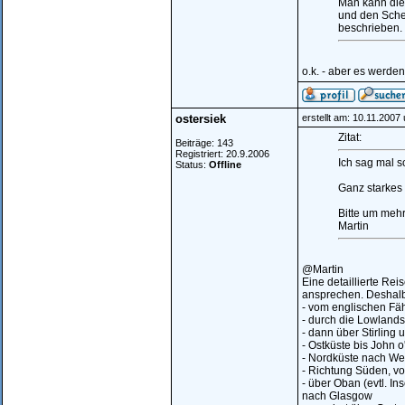
Man kann die
und den Sche
beschrieben.
o.k. - aber es werden
ostersiek
erstellt am: 10.11.2007
Zitat:
Beiträge: 143
Registriert: 20.9.2006
Ich sag mal s
Status:
Offline
Ganz starkes 
Bitte um mehr
Martin
@Martin
Eine detaillierte Rei
ansprechen. Deshalb 
- vom englischen Fäh
- durch die Lowlands
- dann über Stirling
- Ostküste bis John o
- Nordküste nach We
- Richtung Süden, vo
- über Oban (evtl. In
nach Glasgow