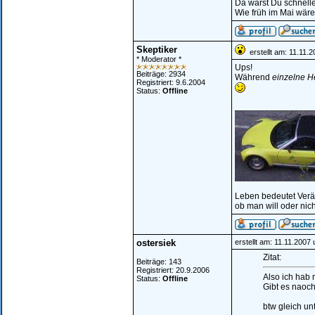
Da warst Du schnelle
Wie früh im Mai wäre
Skeptiker
erstellt am: 11.11.
* Moderator *
Ups!
Beiträge: 2934
Während
einzelne H
Registriert: 9.6.2004
Status:
Offline
________________
Leben bedeutet Verä
ob man will oder nich
ostersiek
erstellt am: 11.11.2007
Zitat:
Beiträge: 143
Registriert: 20.9.2006
Also ich hab 
Status:
Offline
Gibt es naoc
btw gleich u