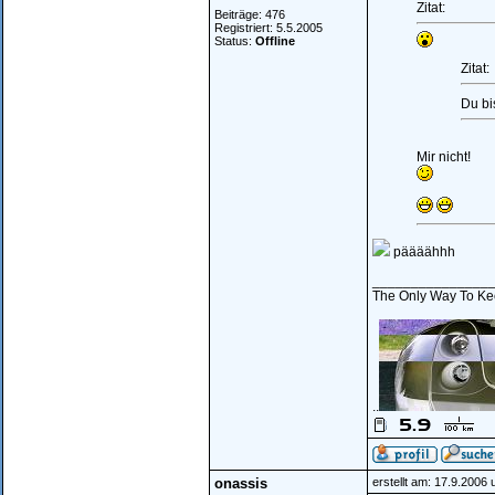
Zitat:
Beiträge: 476
Registriert: 5.5.2005
Status:
Offline
Zitat:
Du bi
Mir nicht!
päääähhh
_______________
The Only Way To Kee
..
onassis
erstellt am: 17.9.2006