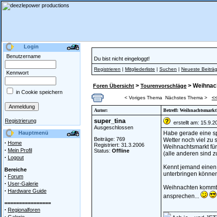
Login
Benutzername
Du bist nicht eingeloggt!
Registrieren
|
Mitgliederliste
|
Suchen
|
Neueste Beiträ
Kennwort
>
> Weihnac
Foren Übersicht
Tourenvorschläge
in Cookie speichern
<
< Voriges Thema
Nächstes Thema >
Autor:
Betreff: Weihnachtsmarkt
super_tina
Registrierung
erstellt am: 15.9.
Ausgeschlossen
Hauptmenü
Habe gerade eine spo
Beiträge: 769
Wetter noch viel zu
·
Home
Registriert: 31.3.2006
Weihnachtsmarkt für
·
Mein Profil
Status:
Offline
(alle anderen sind z
·
Logout
Kennt jemand einen 
Bereiche
unterbringen könne
·
Forum
·
User-Galerie
Weihnachten kommt d
·
Hardware Guide
ansprechen...
================
_______________
·
Regionalforen
·