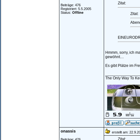
Zitat:
Beiträge: 476
Registriert: 5.5.2005
Status:
Offline
Zitat:
Abendt
EINEURODREI
Hmmm, sorry, ich mac
gewöhnt....
Es gibt Plätze im Fr
_______________
The Only Way To Kee
..
onassis
erstellt am: 22.9.
Zitat:
Beiträge: 476