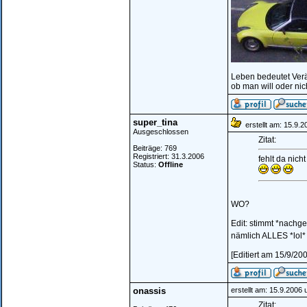
Leben bedeutet Ver
ob man will oder nic
super_tina
erstellt am: 15.9.2
Ausgeschlossen
Zitat:
Beiträge: 769
Registriert: 31.3.2006
fehlt da nicht 
Status:
Offline
WO?
Edit: stimmt *nachge
nämlich ALLES *lol
[Editiert am 15/9/20
onassis
erstellt am: 15.9.2006
Zitat: