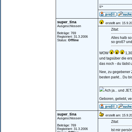
_______________
s>
super_tina
erstellt am: 15.9.
Ausgeschlossen
Zitat:
Beiträge: 769
Registriert: 31.3.2006
Alles halb so
Status:
Offline
so groß? und 
WOW
1,3
und tagsüber die er
das noch - du lädst
Nee, zu gegebener Z
besten parkt... Du b
_______________
Ach ja... und J
Geboren, geliebt, v
super_tina
erstellt am: 15.9.
Ausgeschlossen
Zitat:
Beiträge: 769
Registriert: 31.3.2006
Ist mir persö