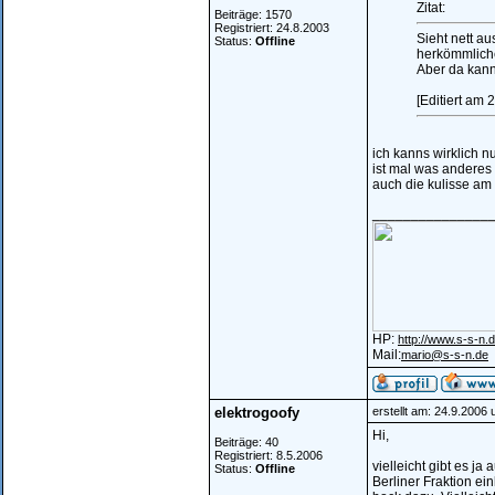
Zitat:
Beiträge: 1570
Registriert: 24.8.2003
Sieht nett au
Status:
Offline
herkömmlich
Aber da kann 
[Editiert am 
ich kanns wirklich n
ist mal was anderes 
auch die kulisse am
_______________
HP:
http://www.s-s-n.d
Mail:
mario@s-s-n.de
elektrogoofy
erstellt am: 24.9.2006
Hi,
Beiträge: 40
Registriert: 8.5.2006
vielleicht gibt es j
Status:
Offline
Berliner Fraktion ei