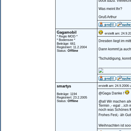
bock dazu. Vielleich
Was meint Ihr?
Gruß Arthur
Gagamobil
erstellt am: 24.9.
* Regio MOD *
* Bodensee *
Dresden liegt im mi
Beiträge: 661
Registriert: 11.2.2004
Dann kommt ja auch 
Status:
Offline
'Tschuldigung, konnte
_______________
smartys
erstellt am: 24.9.2006
@Gaga Danke !
Beiträge: 1194
Registriert: 23.2.2005
Status:
Offline
@all Wir machen alle
Termin ,- egal ...i
noch was Schönes für
Frohes Fest,- äh Gu
Weihnachten ist soo