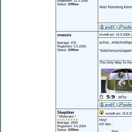
Registriert: 31.3.2006
Status:
Offline
Aber Nürnberg könnt
onassis
erstellt am: 15.9.2006
achso...entschuldige 
Beiträge: 476
Registriert: 5.5.2005
Status:
Offline
*küßchenzurückgeb
_______________
The Only Way To Kee
..
Skeptiker
erstellt am: 15.9.
* Moderator *
Hey!
Beiträge: 2934
ich das...
Registriert: 9.6.2004
Status:
Offline
Zitat: