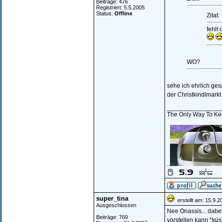
Beiträge: 476
Registriert: 5.5.2005
Status:
Offline
Zitat:
fehlt 
WO?
sehe ich ehrlich ges
der Christkindlmarkt
_______________
The Only Way To Kee
..
super_tina
erstellt am: 15.9.2
Ausgeschlossen
Nee Onassis... dabe
Beiträge: 769
vorstellen kann *küs