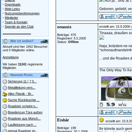
Galerie
Ach ja... und J
·
Downloads
·
Geboren, geliebt, v
Web-Links
·
Nutzungsbestimmungen
·
Mitglieder
·
Team & Kontakt
·
Spende an den Club
onassis
erstellt am: 15.9.2006
Tinaaaa, draußen sc
================
Beiträge: 476
Registriert: 5.5.2005
Wer ist online?
Status:
Offline
Naja, trotzdem ne ne
Aktuell sind hier 1692 Besucher
*schonaufmandelnfr
und 0 Mitglieder online.
Anmeldung
... und die Roadies 
Wir haben
11241
registrierte
_______________
Mitglieder.
The Only Way To Kee
Neueste Posts
Sicherung 11 ( 7,5...
Metallleitung vers...
Alles Plastik - Br...
..
Suche Rückleuchte ...
Roadster scheint n...
Bowdenzug Türe außen
Roadster aus Münch...
Eisbär
erstellt am: 15.9.
Laufleistung nach ...
Beiträge: 199
Ihr könnte auch ge
einmal Roadster im...
Registriert: 30.1.2006