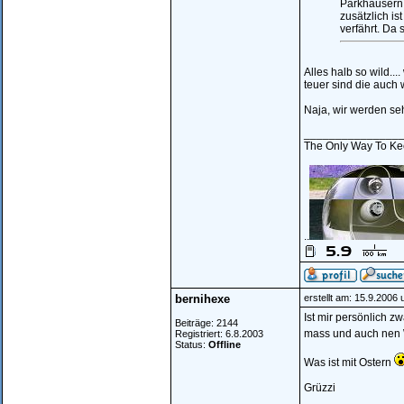
Parkhäusern u
zusätzlich is
verfährt. Da 
Alles halb so wild...
teuer sind die auch w
Naja, wir werden s
_______________
The Only Way To Kee
..
bernihexe
erstellt am: 15.9.2006
Ist mir persönlich z
Beiträge: 2144
mass und auch nen
Registriert: 6.8.2003
Status:
Offline
Was ist mit Ostern
Grüzzi