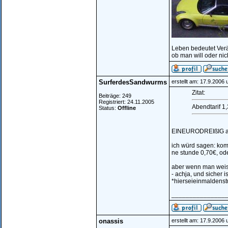
Leben bedeutet Ver
ob man will oder nic
SurferdesSandwurms
erstellt am: 17.9.2006
Zitat:
Beiträge: 249
Registriert: 24.11.2005
Abendtarif 1,
Status:
Offline
EINEURODREIßIG al
ich würd sagen: komm
ne stunde 0,70€, od
aber wenn man weis 
- achja, und sicher i
*hierseieinmaldenst
_______________
onassis
erstellt am: 17.9.2006