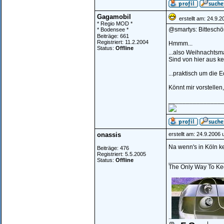
Gagamobil
erstellt am: 24.9.
* Regio MOD *
@smartys: Bitteschö
* Bodensee *
Beiträge: 661
Registriert: 11.2.2004
Hmmm...
Status:
Offline
...also Weihnachtsm
Sind von hier aus ke
...praktisch um die E
Könnt mir vorstellen
_______________
onassis
erstellt am: 24.9.2006
Na wenn's in Köln k
Beiträge: 476
Registriert: 5.5.2005
_______________
Status:
Offline
The Only Way To Kee
..