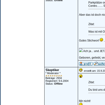
Status:
Offline
Parkplätze 
Centro........ 
Aber das ist doch ni
Zitat:
Was ist mit 
Gutes Stichwort
.
_______________
Ach ja... und J
Geboren, geliebt, v
Skeptiker
erstellt am: 15.9.
* Moderator *
Beiträge: 2934
Registriert: 9.6.2004
Zitat:
Status:
Offline
Du bist uns 
Mir nicht!