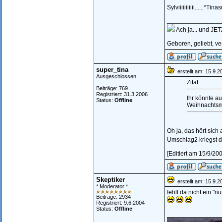
Sylviiiiiiiiiii......
_______________
Ach ja... und J
Geboren, geliebt, v
super_tina
erstellt am: 15.9.2
Ausgeschlossen
Zitat:
Beiträge: 769
Registriert: 31.3.2006
Ihr könnte 
Status:
Offline
Weihnachtsma
Oh ja, das hört sich
Umschlag2 kriegst du
[Editiert am 15/9/20
Skeptiker
erstellt am: 15.9.2
* Moderator *
fehlt da nicht ein "nur
Beiträge: 2934
Registriert: 9.6.2004
Status:
Offline
_______________