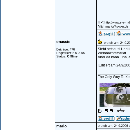
HP:
http://www.s-s-n.d
Mail:
mario@s-s-n.de
onassis
erstellt am: 24.9.
Sieht nett aus! Und 
Beiträge: 476
Registriert: 5.5.2005
Weihnachtsmarkt!
Status:
Offline
Aber da kann Tina ja 
[Editiert am 24/9/20
_______________
The Only Way To Kee
..
mario
erstellt am: 24.9.2006