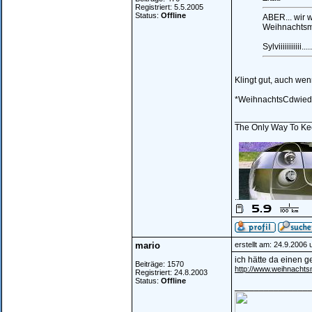
Registriert: 5.5.2005
Status:
Offline
ABER... wir w
Weihnachtsma
Sylviiiiiiiii
Klingt gut, auch wen
*WeihnachtsCdwied
_______________
The Only Way To Kee
..
mario
erstellt am: 24.9.2006
ich hätte da einen g
Beiträge: 1570
http://www.weihnachts
Registriert: 24.8.2003
Status:
Offline
_______________