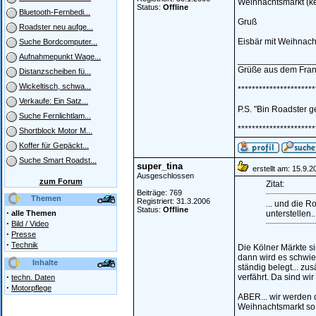
Weihnachtsmarkt (ke
Status:
Offline
Bluetooth-Fernbedi...
Gruß
Roadster neu aufge...
Eisbär mit Weihnac
Suche Bordcomputer...
Aufnahmepunkt Wage...
_______________
Grüße aus dem Fran
Distanzscheiben fü...
Wickeltisch, schwa...
**********************
Verkaufe: Ein Satz...
P.S. "Bin Roadster g
Suche Fernlichtlam...
**********************
Shortblock Motor M...
Koffer für Gepäckt...
Suche Smart Roadst...
super_tina
erstellt am: 15.9.2
Ausgeschlossen
zum Forum
Zitat:
Beiträge: 769
Themen
Registriert: 31.3.2006
... und die R
Status:
Offline
·
alle Themen
unterstellen..
·
Bild / Video
·
Presse
·
Technik
Die Kölner Märkte si
dann wird es schwier
Inhalte
ständig belegt... zu
·
verfährt. Da sind wi
techn. Daten
·
Motorpflege
ABER... wir werden di
Weihnachtsmarkt so 