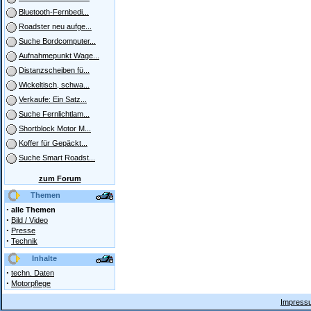
Bluetooth-Fernbedi...
Roadster neu aufge...
Suche Bordcomputer...
Aufnahmepunkt Wage...
Distanzscheiben fü...
Wickeltisch, schwa...
Verkaufe: Ein Satz...
Suche Fernlichtlam...
Shortblock Motor M...
Koffer für Gepäckt...
Suche Smart Roadst...
zum Forum
Themen
·
alle Themen
·
Bild / Video
·
Presse
·
Technik
Inhalte
·
techn. Daten
·
Motorpflege
Impressu