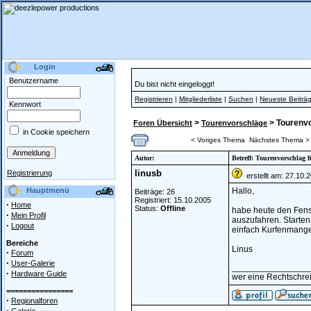
Login
Benutzername
Du bist nicht eingeloggt!
Registrieren
|
Mitgliederliste
|
Suchen
|
Neueste Beiträ
Kennwort
>
> Tourenv
Foren Übersicht
Tourenvorschläge
in Cookie speichern
< Voriges Thema
Nächstes Thema >
Autor:
Betreff: Tourenvorschlag 
linusb
Registrierung
erstellt am: 27.10.
Hauptmenü
Hallo,
Beiträge: 26
Registriert: 15.10.2005
·
Home
Status:
Offline
habe heute den Fenst
·
Mein Profil
auszufahren. Starten
·
Logout
einfach Kurfenmangel
Bereiche
Linus
·
Forum
·
User-Galerie
________________
·
Hardware Guide
wer eine Rechtschreib
================
·
Regionalforen
·