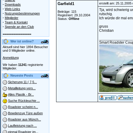
Galerie
Garfield1
erstellt am: 25.11.2005
·
Downloads
·
Web-Links
Tja, wird schwierig u
Beiträge: 115
·
Nutzungsbestimmungen
rutschig.
Registriert: 29.10.2004
·
Mitglieder
Ich würde dir mal emp
Status:
Offline
·
Team & Kontakt
·
gruss
Spende an den Club
Christian
================
________________
Wer ist online?
Smart Roadster Co
Aktuell sind hier 1894 Besucher
und 0 Mitglieder online.
Anmeldung
Wir haben
11241
registrierte
Mitglieder.
Neueste Posts
Sicherung 11 ( 7,5...
Metallleitung vers...
Alles Plastik - Br...
Suche Rückleuchte ...
Roadster scheint n...
Bowdenzug Türe außen
Roadster aus Münch...
Laufleistung nach ...
einmal Roadster im...