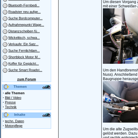
Um diesen Vorgang z
Bluetooth-Fernbedi...
mit einer Schweißer-
Roadster neu aufge...
Suche Bordcomputer...
Aufnahmepunkt Wage...
Distanzscheiben fü...
Wickeltisch, schwa...
Verkaufe: Ein Satz...
Suche Fernlichtlam...
Shortblock Motor M...
Koffer für Gepäckt...
Um den Handbremshe
Suche Smart Roadst...
Nuss). Anschließend
Baugruppe herausg
zum Forum
Themen
·
alle Themen
·
Bild / Video
·
Presse
·
Technik
Inhalte
·
techn. Daten
·
Motorpflege
Um die alte Zugsei
gelöst werden. Dazu
und rechts entsprech