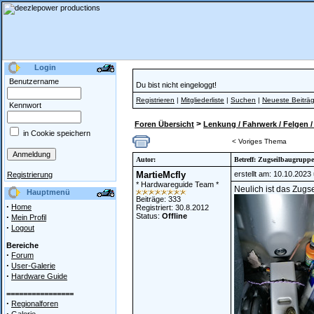
Login
Benutzername
Du bist nicht eingeloggt!
Registrieren
|
Mitgliederliste
|
Suchen
|
Neueste Beiträ
Kennwort
>
Foren Übersicht
Lenkung / Fahrwerk / Felgen
in Cookie speichern
< Voriges Thema
Autor:
Betreff: Zugseilbaugrupp
MartieMcfly
erstellt am: 10.10.2023
Registrierung
* Hardwareguide Team *
Neulich ist das Zugs
Hauptmenü
Beiträge: 333
·
Home
Registriert: 30.8.2012
·
Status:
Offline
Mein Profil
·
Logout
Bereiche
·
Forum
·
User-Galerie
·
Hardware Guide
================
·
Regionalforen
·