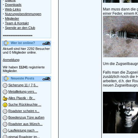
Galerie
·
Downloads
·
Man muss dann die g
Web-Links
·
einer Feder, einem 
Nutzungsbestimmungen
·
Mitglieder
·
Team & Kontakt
·
Spende an den Club
================
Wer ist online?
Aktuell sind hier 2292 Besucher
und 0 Mitglieder online.
Anmeldung
Um die Zugseilbaug
Wir haben
11241
registrierte
Mitglieder.
Falls man die Zugsei
zusätzlich noch die
Neueste Posts
arbeiten, d.h. der R
neuen Zugseilbaugru
Sicherung 11 ( 7,5...
Metallleitung vers...
Alles Plastik - Br...
Suche Rückleuchte ...
Roadster scheint n...
Bowdenzug Türe außen
Roadster aus Münch...
Laufleistung nach ...
einmal Roadster im...