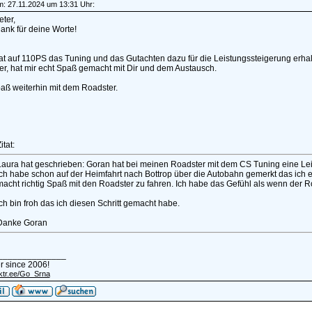
am: 27.11.2024 um 13:31 Uhr:
eter,
ank für deine Worte!
at auf 110PS das Tuning und das Gutachten dazu für die Leistungssteigerung erhal
er, hat mir echt Spaß gemacht mit Dir und dem Austausch.
aß weiterhin mit dem Roadster.
itat:
Laura hat geschrieben: Goran hat bei meinen Roadster mit dem CS Tuning eine Lei
Ich habe schon auf der Heimfahrt nach Bottrop über die Autobahn gemerkt das ich 
acht richtig Spaß mit den Roadster zu fahren. Ich habe das Gefühl als wenn der Roa
ch bin froh das ich diesen Schritt gemacht habe.
Danke Goran
______________
r since 2006!
inktr.ee/Go_Srna