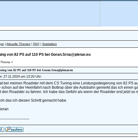
äge
|
Aktuelle Themen
|
FAQ
|
Statistiken
ing von 82 PS auf 110 PS bei Goran.Srna@plenar.eu
 Thema >
Tuning von 82 PS auf 110 PS bei Goran.Srna@plenar.eu
am: 27.11.2024 um 13:20 Uhr:
at bei meinen Roadster mit dem CS Tuning eine Leistungssteigerung von 82 PS au
 schon auf der Heimfahrt nach Bottrop über die Autobahn gemerkt das ich einen ga
 den Roadster zu fahren. Ich habe das Gefühl als wenn der Roadster erst jetzt so r
froh das ich diesen Schritt gemacht habe.
Goran
______________