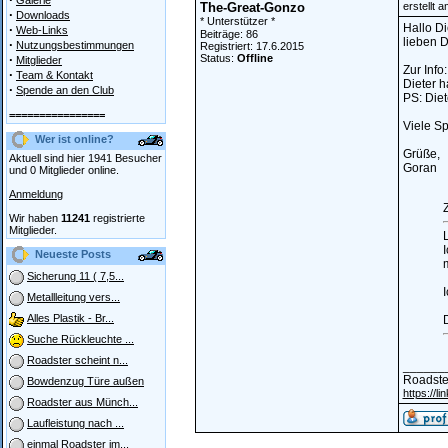
Galerie
The-Great-Gonzo
erstellt 
·
Downloads
* Unterstützer *
Hallo Di
·
Web-Links
Beiträge: 86
lieben D
·
Nutzungsbestimmungen
Registriert: 17.6.2015
·
Status:
Offline
Mitglieder
Zur Info:
·
Team & Kontakt
Dieter h
·
Spende an den Club
PS: Diet
================
Viele Sp
Wer ist online?
Grüße,
Aktuell sind hier 1941 Besucher
Goran
und 0 Mitglieder online.
Anmeldung
Z
Wir haben
11241
registrierte
Mitglieder.
Neueste Posts
m
Sicherung 11 ( 7,5...
I
Metallleitung vers...
Alles Plastik - Br...
Suche Rückleuchte ...
Roadster scheint n...
______
Roadste
Bowdenzug Türe außen
https://l
Roadster aus Münch...
Laufleistung nach ...
einmal Roadster im...