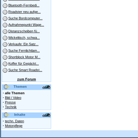
Bluetooth-Fernbedi...
Roadster neu aufge...
Suche Bordcomputer...
Aufnahmepunkt Wage...
Distanzscheiben fü...
Wickeltisch, schwa...
Verkaufe: Ein Satz...
Suche Fernlichtlam...
Shortblock Motor M...
Koffer für Gepäckt...
Suche Smart Roadst...
zum Forum
Themen
·
alle Themen
·
Bild / Video
·
Presse
·
Technik
Inhalte
·
techn. Daten
·
Motorpflege