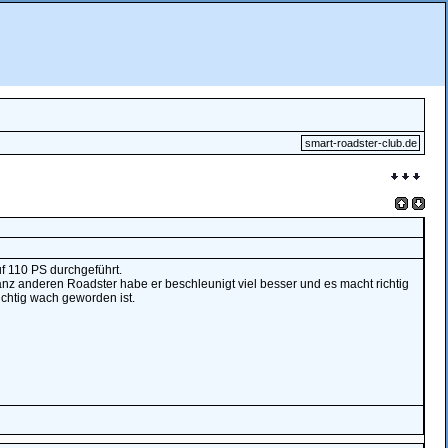
smart-roadster-club.de
f 110 PS durchgeführt.
nz anderen Roadster habe er beschleunigt viel besser und es macht richtig
ichtig wach geworden ist.