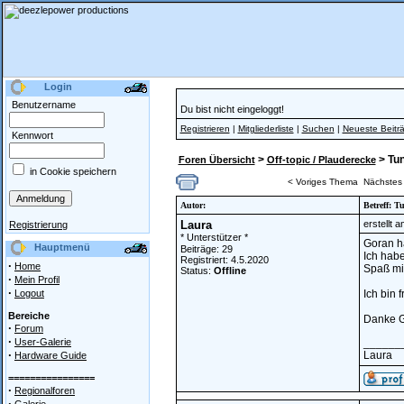
Login
Benutzername
Du bist nicht eingeloggt!
Registrieren
|
Mitgliederliste
|
Suchen
|
Neueste Beitr
Kennwort
>
> Tun
Foren Übersicht
Off-topic / Plauderecke
in Cookie speichern
< Voriges Thema
Nächstes
Autor:
Betreff: 
Laura
erstellt 
Registrierung
* Unterstützer *
Goran h
Hauptmenü
Beiträge: 29
Ich habe
Registriert: 4.5.2020
·
Home
Spaß mit
Status:
Offline
·
Mein Profil
·
Logout
Ich bin 
Bereiche
Danke 
·
Forum
·
User-Galerie
______
·
Laura
Hardware Guide
================
·
Regionalforen
·